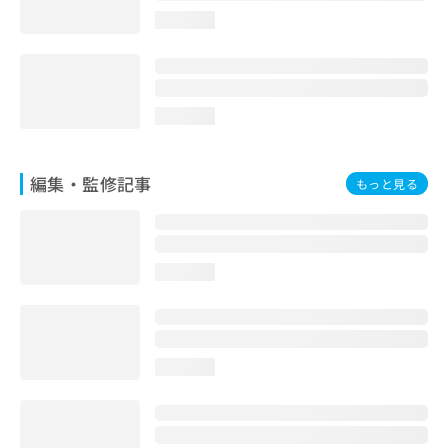
お
loading...
問
い
合
わ
せ
loading...
は
こ
ち
編集・監修記事
もっと見る
ら
loading...
loading...