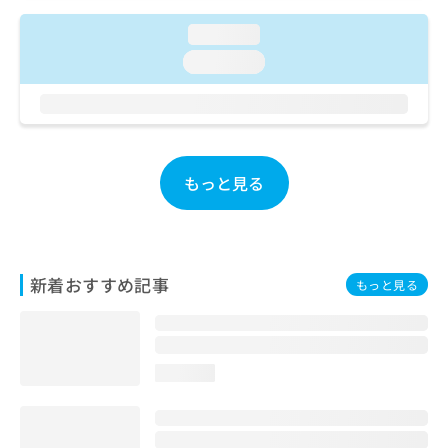
ご了
ら
み
承く
は
loading...
ださ
こ
無
い。
loading...
ち
料
ら
情
報
拡
掲
充
載
の
情
もっと見る
お
報
申
の
し
修
込
正
み
は
新着おすすめ記事
もっと見る
は
こ
こ
ち
ち
ら
ら
loading...
そ
の
他
の