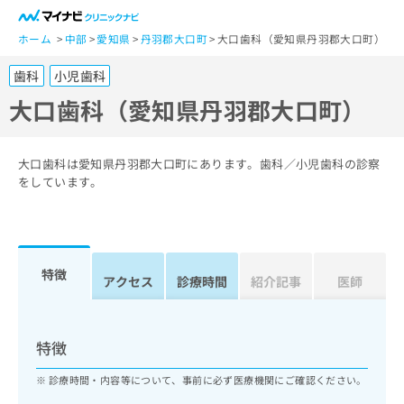
一
般
ホーム
中部
愛知県
丹羽郡大口町
大口歯科（愛知県丹羽郡大口町）
ユ
歯科
小児歯科
ー
ザ
大口歯科（愛知県丹羽郡大口町）
ー
の
方
大口歯科は愛知県丹羽郡大口町にあります。歯科／小児歯科の診察
は
をしています。
こ
ち
ら
特徴
医
アクセス
診療時間
紹介記事
医師
マ
療
イ
関
ナ
係
ビ
特徴
者
ク
の
リ
診療時間・内容等について、事前に必ず医療機関にご確認ください。
方
ニ