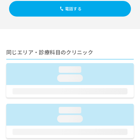
出
稿
クリ
資
稿
ニッ
電話する
の
料
クナ
の
お
の
ビサ
お
問
ご
イト
問
い
請
への
い
合
お問
求
合
合せ
わ
は
フォ
わ
せ
こ
ーム
同じエリア・診療科目のクリニック
せ
は
ち
とな
は
こ
ら
りま
こ
ち
す。
loading...
ち
ら
クリ
無
ら
ニッ
loading...
料
クの
資
情
予
料
報
約・
の
症状
拡
のご
ご
充
相談
loading...
請
の
など
求
お
loading...
はで
は
申
きま
こ
せん
し
ので
ち
込