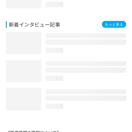
loading...
新着インタビュー記事
もっと見る
loading...
loading...
loading...