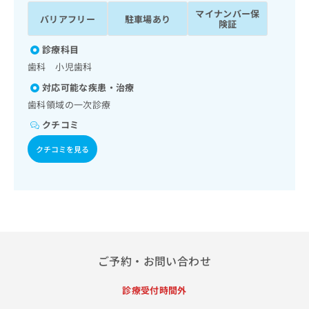
ッ
は
マイナンバー保
バリアフリー
駐車場あり
ク
こ
険証
ナ
ち
ビ
診療科目
ら
に
歯科 小児歯科
関
広
対応可能な疾患・治療
す
広
告
る
歯科領域の一次診療
告
代
お
出
クチコミ
理
問
稿
店
い
の
クチコミを見る
合
の
お
わ
方
問
せ
い
は
は
合
こ
こ
わ
ち
ち
せ
ら
ら
は
こ
ご予約・お問い合わせ
こち
ち
広
らは
広
ら
告
診療受付時間外
マイ
告
出
ナビ