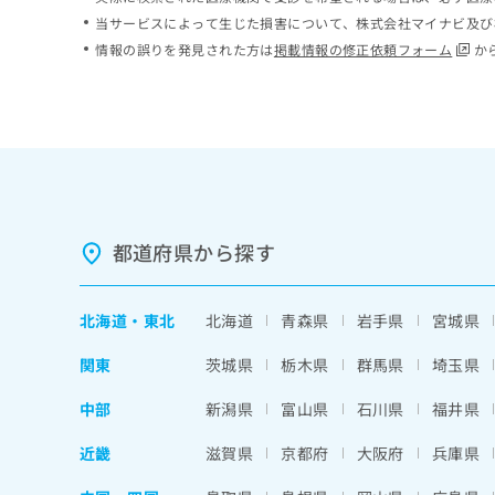
ち
み
当サービスによって生じた損害について、株式会社マイナビ及び
ら
は
情報の誤りを発見された方は
掲載情報の修正依頼フォーム
か
こ
ち
そ
ら
の
他
の
お
問
い
都道府県から探す
合
わ
せ
北海道
・
東北
北海道
青森県
岩手県
宮城県
は
こ
関東
茨城県
栃木県
群馬県
埼玉県
ち
ら
中部
新潟県
富山県
石川県
福井県
近畿
滋賀県
京都府
大阪府
兵庫県