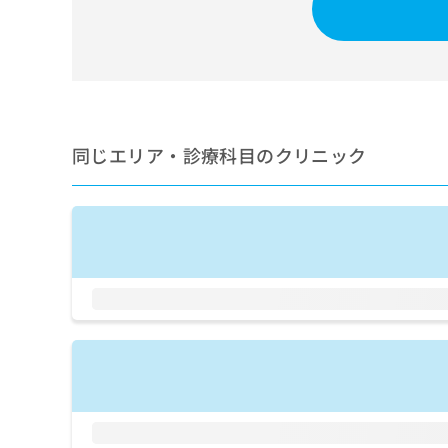
せ
こち
ち
らは
は
マイ
こ
ら
ナビ
ち
クリ
ら
ニッ
クナ
広
ビサ
広
資
イト
告
同じエリア・診療科目のクリニック
告
への
料
出
出
お問
の
稿
合せ
稿
ご
の
フォ
の
請
お
ーム
お
求
問
とな
問
りま
は
い
い
す。
こ
合
合
クリ
ち
わ
ニッ
わ
ら
せ
クの
せ
は
予
は
約・
こ
こ
無
症状
ち
ち
のご
料
ら
相談
ら
情
など
報
はで