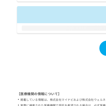
拡
資
きま
充
料
せん
の
ので
の
ご了
お
ご
承く
申
請
ださ
し
求
い。
込
は
み
こ
は
ち
こ
ら
ち
ら
無
料
掲
情
載
報
情
拡
報
充
の
の
修
お
【医療機関の情報について】
正
申
掲載している情報は、株式会社マイナビおよび株式会社ウェルネ
は
し
こ
実際に検索された医療機関で受診を希望される場合は、必ず医療
込