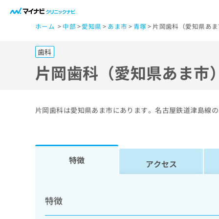
一
ホーム
中部
愛知県
あま市
青塚
片岡歯科（愛知県あま
般
ユ
歯科
ー
ザ
片岡歯科（愛知県あま市
ー
の
方
片岡歯科は愛知県あま市にあります。名古屋鉄道津島線の
は
こ
ち
ら
特徴
アクセス
医
マ
療
イ
特徴
ナ
関
ビ