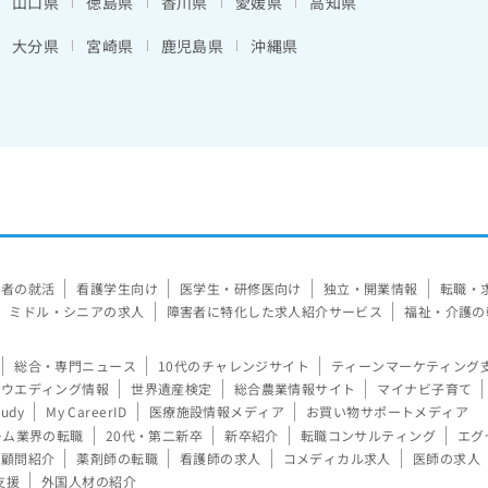
山口県
徳島県
香川県
愛媛県
高知県
大分県
宮崎県
鹿児島県
沖縄県
験者の就活
看護学生向け
医学生・研修医向け
独立・開業情報
転職・
ミドル・シニアの求人
障害者に特化した求人紹介サービス
福祉・介護の
総合・専門ニュース
10代のチャレンジサイト
ティーンマーケティング
ウエディング情報
世界遺産検定
総合農業情報サイト
マイナビ子育て
tudy
My CareerID
医療施設情報メディア
お買い物サポートメディア
ーム業界の転職
20代・第二新卒
新卒紹介
転職コンサルティング
エグ
顧問紹介
薬剤師の転職
看護師の求人
コメディカル求人
医師の求人
支援
外国人材の紹介