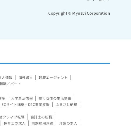
Copyright © Mynavi Corporation
求人情報
海外求人
転職エージェント
転職／パート
支援
大学生活情報
働く女性の生活情報
ECサイト構築・D2C事業支援
ふるさと納税
ゼクティブ転職
会計士の転職
保育士の求人
無期雇用派遣
介護の求人