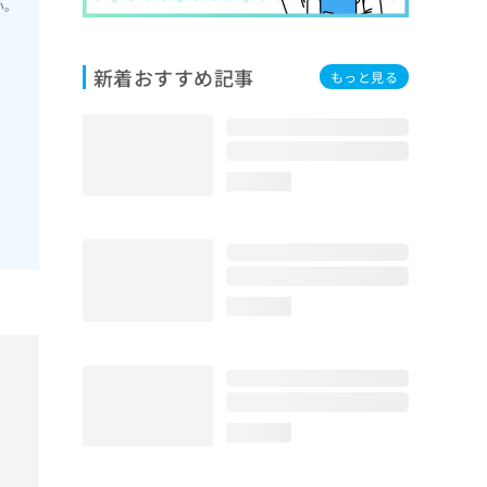
い。
新着おすすめ記事
もっと見る
loading...
loading...
loading...