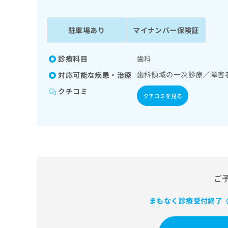
係
ク
者
リ
の
ニ
駐車場あり
マイナンバー保険証
ッ
方
ク
は
ナ
診療科目
歯科
こ
ビ
歯科領域の一次診療／障害
対応可能な疾患・治療
ち
に
関
ら
クチコミ
クチコミを見る
す
る
お
広
広
問
告
告
い
出
代
合
稿
わ
理
の
せ
店
ご
お
は
の
問
こ
い
まもなく診療受付終了
方
ち
（
合
ら
は
わ
こ