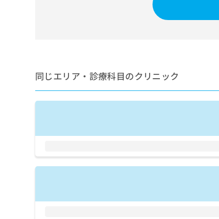
せ
こち
ち
らは
は
マイ
こ
ら
ナビ
ち
クリ
ら
ニッ
クナ
広
ビサ
広
資
イト
告
同じエリア・診療科目のクリニック
告
への
料
出
出
お問
の
稿
合せ
稿
ご
の
フォ
の
請
お
ーム
お
求
問
とな
問
りま
は
い
い
す。
こ
合
合
クリ
ち
わ
ニッ
わ
ら
せ
クの
せ
は
予
は
約・
こ
こ
無
症状
ち
ち
のご
料
ら
相談
ら
情
など
報
はで