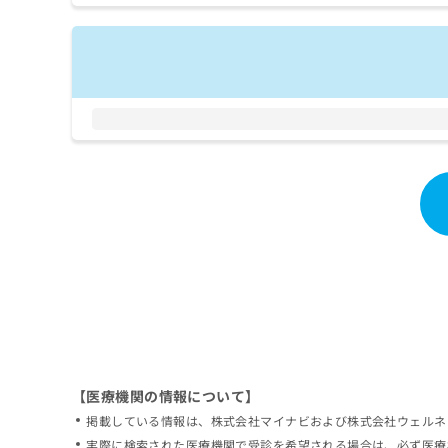
拡
資
きま
充
料
せん
の
ので
の
ご了
お
ご
承く
申
請
ださ
し
求
い。
込
は
み
こ
は
ち
こ
ら
ち
ら
無
料
掲
情
載
報
情
拡
報
充
の
の
修
お
【医療機関の情報について】
正
申
掲載している情報は、株式会社マイナビおよび株式会社ウェルネ
は
し
こ
実際に検索された医療機関で受診を希望される場合は、必ず医療
込