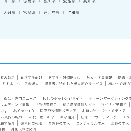
山口県
徳島県
香川県
愛媛県
高知県
大分県
宮崎県
鹿児島県
沖縄県
験者の就活
看護学生向け
医学生・研修医向け
独立・開業情報
転職・
ミドル・シニアの求人
障害者に特化した求人紹介サービス
福祉・介護の
総合・専門ニュース
10代のチャレンジサイト
ティーンマーケティング
ウエディング情報
世界遺産検定
総合農業情報サイト
マイナビ子育て
tudy
My CareerID
医療施設情報メディア
お買い物サポートメディア
ーム業界の転職
20代・第二新卒
新卒紹介
転職コンサルティング
エグ
顧問紹介
薬剤師の転職
看護師の求人
コメディカル求人
医師の求人
支援
外国人材の紹介