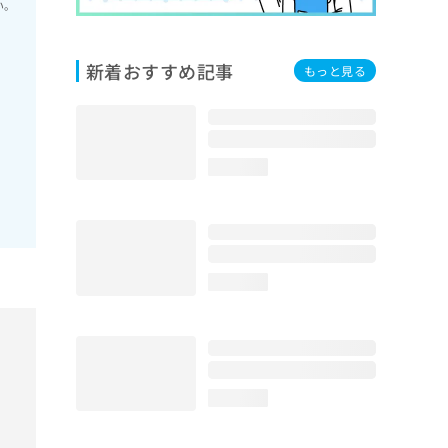
い。
新着おすすめ記事
もっと見る
loading...
loading...
loading...