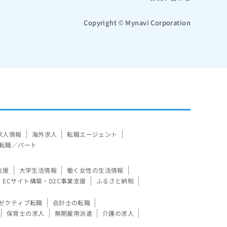
Copyright © Mynavi Corporation
求人情報
海外求人
転職エージェント
転職／パート
支援
大学生活情報
働く女性の生活情報
ECサイト構築・D2C事業支援
ふるさと納税
ゼクティブ転職
会計士の転職
保育士の求人
無期雇用派遣
介護の求人