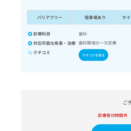
係
ク
者
リ
の
ニ
バリアフリー
駐車場あり
マイ
ッ
方
ク
は
ナ
診療科目
歯科
こ
ビ
歯科領域の一次診療
対応可能な疾患・治療
ち
に
関
ら
クチコミ
クチコミを見る
す
る
お
広
広
問
告
告
い
出
代
合
稿
わ
理
の
せ
店
ご
お
は
の
問
こ
い
診療受付時間外
方
ち
合
ら
は
わ
こ