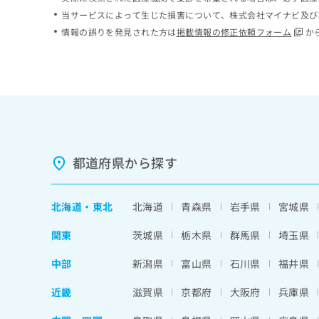
ち
み
当サービスによって生じた損害について、株式会社マイナビ及び
ら
は
情報の誤りを発見された方は
掲載情報の修正依頼フォーム
か
こ
ち
そ
ら
の
他
の
お
問
い
都道府県から探す
合
わ
せ
北海道
・
東北
北海道
青森県
岩手県
宮城県
は
こ
関東
茨城県
栃木県
群馬県
埼玉県
ち
ら
中部
新潟県
富山県
石川県
福井県
近畿
滋賀県
京都府
大阪府
兵庫県