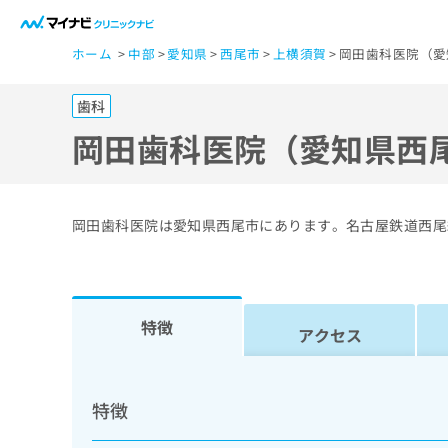
一
ホーム
中部
愛知県
西尾市
上横須賀
岡田歯科医院（愛
般
ユ
歯科
ー
ザ
岡田歯科医院（愛知県西
ー
の
方
岡田歯科医院は愛知県西尾市にあります。名古屋鉄道西尾
は
こ
ち
ら
特徴
アクセス
医
マ
療
イ
特徴
ナ
関
ビ