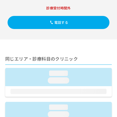
出
稿
クリ
資
稿
ニッ
の
診療受付時間外
料
クナ
の
お
の
ビサ
お
問
ご
イト
問
電話する
い
請
への
い
合
お問
求
合
合せ
わ
は
フォ
わ
せ
こ
ーム
せ
は
ち
とな
は
こ
ら
りま
こ
ち
す。
同じエリア・診療科目のクリニック
ち
ら
クリ
無
ら
ニッ
料
クの
資
情
loading...
予
料
報
約・
loading...
の
症状
拡
のご
ご
充
相談
請
の
など
求
お
はで
は
申
きま
loading...
こ
せん
し
ので
ち
込
loading...