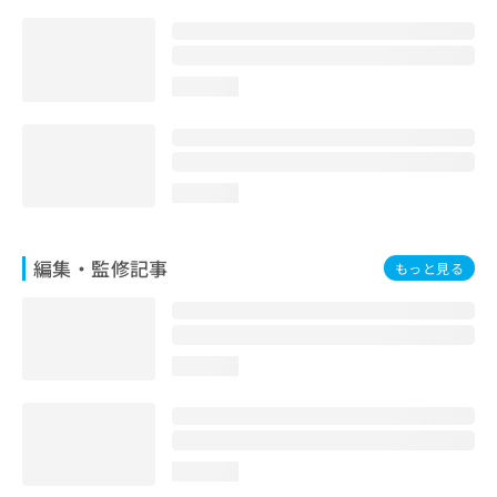
お
問
い
合
loading...
わ
せ
は
こ
ち
loading...
ら
編集・監修記事
もっと見る
loading...
loading...