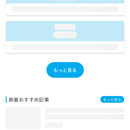
ご了
ら
み
承く
は
ださ
こ
無
い。
ち
料
ら
loading...
情
報
loading...
拡
掲
充
載
の
情
お
報
申
の
し
修
もっと見る
込
正
み
は
は
こ
こ
ち
ち
ら
新着おすすめ記事
もっと見る
ら
そ
の
他
loading...
の