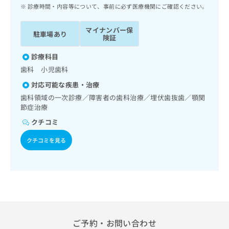
ッ
は
診療時間・内容等について、事前に必ず医療機関にご確認ください。
ク
こ
ナ
ち
マイナンバー保
駐車場あり
ビ
険証
ら
に
関
診療科目
広
す
広
歯科 小児歯科
告
る
告
代
対応可能な疾患・治療
お
出
理
問
歯科領域の一次診療／障害者の歯科治療／埋伏歯抜歯／顎関
稿
店
節症治療
い
の
合
の
お
クチコミ
わ
方
問
せ
い
クチコミを見る
は
は
合
こ
こ
わ
ち
ち
せ
ら
ら
は
こ
こち
ち
広
らは
広
ら
告
マイ
告
ご予約・お問い合わせ
出
ナビ