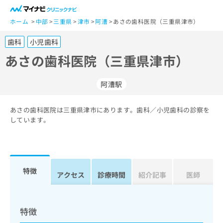
一
般
ホーム
中部
三重県
津市
阿漕
あさの歯科医院（三重県津市）
ユ
歯科
小児歯科
ー
ザ
あさの歯科医院（三重県津市）
ー
の
阿漕駅
方
は
こ
あさの歯科医院は三重県津市にあります。歯科／小児歯科の診察を
しています。
ち
ら
医
マ
療
イ
特徴
アクセス
診療時間
紹介記事
医師
関
ナ
係
ビ
者
ク
の
リ
特徴
方
ニ