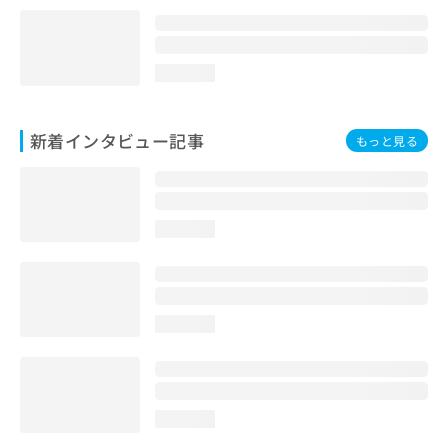
loading...
新着インタビュー記事
もっと見る
loading...
loading...
loading...