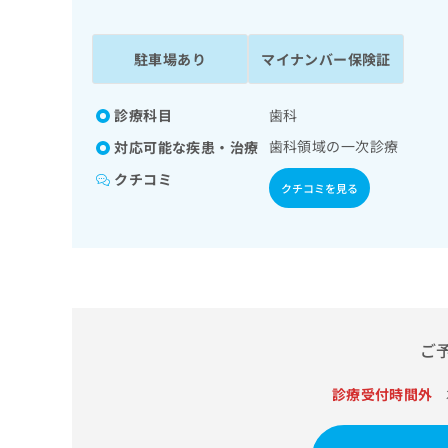
係
ク
者
リ
の
ニ
駐車場あり
マイナンバー保険証
ッ
方
ク
は
ナ
診療科目
歯科
こ
ビ
歯科領域の一次診療
対応可能な疾患・治療
ち
に
関
ら
クチコミ
クチコミを見る
す
る
お
広
広
問
告
告
い
出
代
合
稿
わ
理
の
せ
店
ご
お
は
の
問
こ
い
診療受付時間外
方
ち
合
ら
は
わ
こ