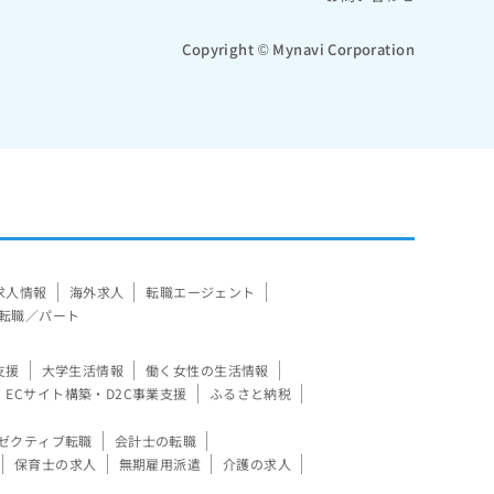
Copyright © Mynavi Corporation
求人情報
海外求人
転職エージェント
転職／パート
支援
大学生活情報
働く女性の生活情報
ECサイト構築・D2C事業支援
ふるさと納税
ゼクティブ転職
会計士の転職
保育士の求人
無期雇用派遣
介護の求人