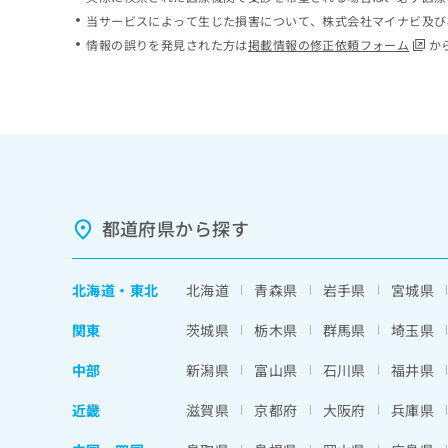
ち
み
当サービスによって生じた損害について、株式会社マイナビ及び
ら
は
情報の誤りを発見された方は
掲載情報の修正依頼フォーム
か
こ
ち
そ
ら
の
他
の
お
問
い
都道府県から探す
合
わ
せ
北海道
・
東北
北海道
青森県
岩手県
宮城県
は
こ
関東
茨城県
栃木県
群馬県
埼玉県
ち
ら
中部
新潟県
富山県
石川県
福井県
近畿
滋賀県
京都府
大阪府
兵庫県