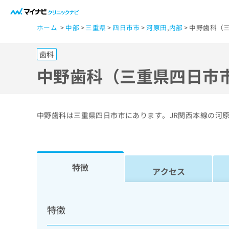
一
ホーム
中部
三重県
四日市市
河原田
,
内部
中野歯科（三
般
ユ
歯科
ー
ザ
中野歯科（三重県四日市
ー
の
方
中野歯科は三重県四日市市にあります。JR関西本線の河
は
こ
ち
ら
特徴
アクセス
医
マ
療
イ
特徴
ナ
関
ビ