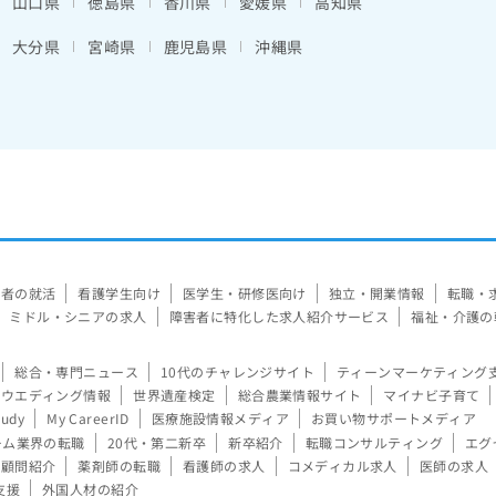
山口県
徳島県
香川県
愛媛県
高知県
大分県
宮崎県
鹿児島県
沖縄県
験者の就活
看護学生向け
医学生・研修医向け
独立・開業情報
転職・
ミドル・シニアの求人
障害者に特化した求人紹介サービス
福祉・介護の
総合・専門ニュース
10代のチャレンジサイト
ティーンマーケティング
ウエディング情報
世界遺産検定
総合農業情報サイト
マイナビ子育て
tudy
My CareerID
医療施設情報メディア
お買い物サポートメディア
ーム業界の転職
20代・第二新卒
新卒紹介
転職コンサルティング
エグ
顧問紹介
薬剤師の転職
看護師の求人
コメディカル求人
医師の求人
支援
外国人材の紹介