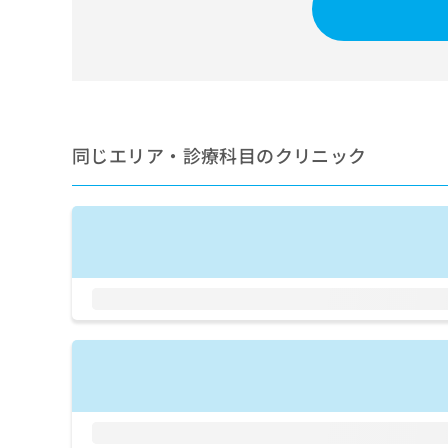
せ
こち
ち
らは
は
マイ
こ
ら
ナビ
ち
クリ
ら
ニッ
クナ
広
ビサ
広
資
イト
告
同じエリア・診療科目のクリニック
告
への
料
出
出
お問
の
稿
合せ
稿
ご
の
フォ
の
請
お
ーム
お
求
問
とな
問
りま
は
い
い
す。
こ
合
合
クリ
ち
わ
ニッ
わ
ら
せ
クの
せ
は
予
は
約・
こ
こ
無
症状
ち
ち
のご
料
ら
相談
ら
情
など
報
はで