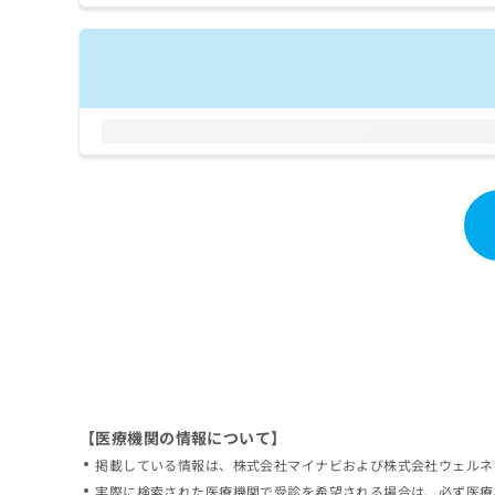
拡
資
きま
充
料
せん
の
ので
の
ご了
お
ご
承く
申
請
ださ
し
求
い。
込
は
み
こ
は
ち
こ
ら
ち
ら
無
料
掲
情
載
報
情
拡
報
充
の
の
修
お
【医療機関の情報について】
正
申
掲載している情報は、株式会社マイナビおよび株式会社ウェルネ
は
し
こ
実際に検索された医療機関で受診を希望される場合は、必ず医療
込