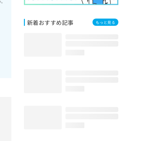
い。
新着おすすめ記事
もっと見る
loading...
loading...
loading...