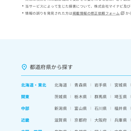
ち
み
当サービスによって生じた損害について、株式会社マイナビ及び
ら
は
情報の誤りを発見された方は
掲載情報の修正依頼フォーム
か
こ
ち
そ
ら
の
他
の
お
問
い
都道府県から探す
合
わ
せ
北海道
・
東北
北海道
青森県
岩手県
宮城県
は
こ
関東
茨城県
栃木県
群馬県
埼玉県
ち
ら
中部
新潟県
富山県
石川県
福井県
近畿
滋賀県
京都府
大阪府
兵庫県