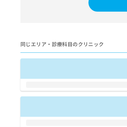
せ
こち
ち
らは
は
マイ
こ
ら
ナビ
ち
クリ
ら
ニッ
クナ
広
ビサ
広
資
イト
告
同じエリア・診療科目のクリニック
告
への
料
出
出
お問
の
稿
合せ
稿
ご
の
フォ
の
請
お
ーム
お
求
問
とな
問
りま
は
い
い
す。
こ
合
合
クリ
ち
わ
ニッ
わ
ら
せ
クの
せ
は
予
は
約・
こ
こ
無
症状
ち
ち
のご
料
ら
相談
ら
情
など
報
はで