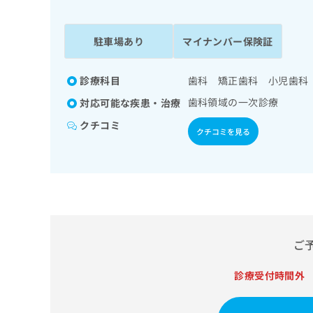
係
ク
者
リ
の
ニ
駐車場あり
マイナンバー保険証
ッ
方
ク
は
ナ
診療科目
歯科 矯正歯科 小児歯科
こ
ビ
歯科領域の一次診療
対応可能な疾患・治療
ち
に
関
ら
クチコミ
クチコミを見る
す
る
お
広
広
問
告
告
い
出
代
合
稿
わ
理
の
せ
店
ご
お
は
の
問
こ
い
診療受付時間外
方
ち
合
ら
は
わ
こ