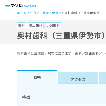
一
ホーム
中部
三重県
伊勢市
奥村歯科（三重県伊勢市）
般
ユ
歯科
矯正歯科
小児歯科
ー
ザ
奥村歯科（三重県伊勢市
ー
の
方
奥村歯科は三重県伊勢市にあります。歯科／矯正歯科／小
は
こ
ち
ら
特徴
アクセス
医
マ
療
イ
特徴
ナ
関
ビ