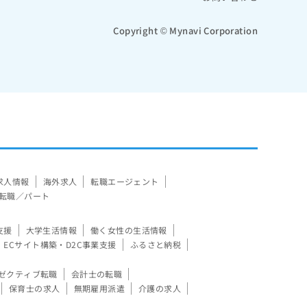
Copyright © Mynavi Corporation
求人情報
海外求人
転職エージェント
転職／パート
支援
大学生活情報
働く女性の生活情報
ECサイト構築・D2C事業支援
ふるさと納税
ゼクティブ転職
会計士の転職
保育士の求人
無期雇用派遣
介護の求人