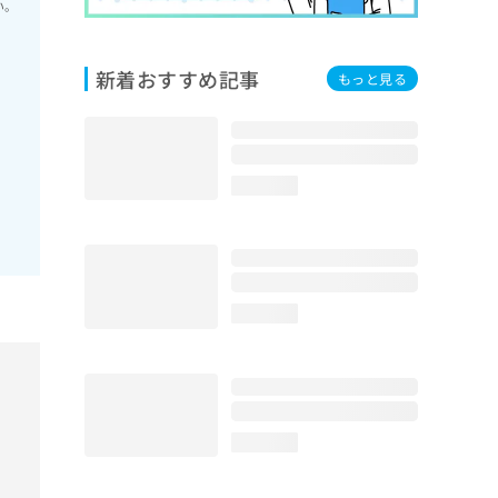
い。
新着おすすめ記事
もっと見る
loading...
loading...
loading...