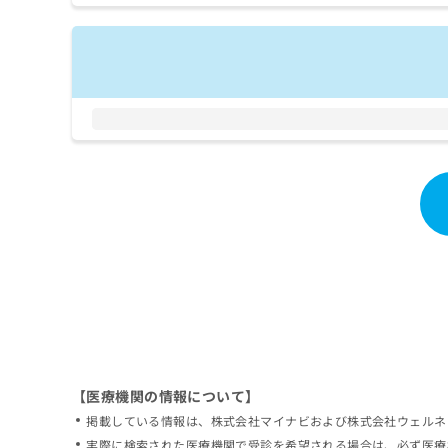
拡
資
きま
充
料
せん
の
ので
の
ご了
お
ご
承く
申
請
ださ
し
求
い。
込
は
み
こ
は
ち
こ
ら
ち
ら
無
料
掲
情
載
報
情
拡
報
充
の
の
修
お
【医療機関の情報について】
正
申
掲載している情報は、株式会社マイナビおよび株式会社ウェルネ
は
し
こ
実際に検索された医療機関で受診を希望される場合は、必ず医療
込