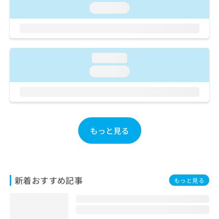
ご了
ら
み
loading...
承く
は
ださ
こ
無
い。
ち
料
ら
情
報
loading...
拡
掲
loading...
充
載
の
情
お
報
申
の
し
修
込
正
もっと見る
み
は
は
こ
こ
ち
ち
ら
ら
新着おすすめ記事
もっと見る
そ
の
他
の