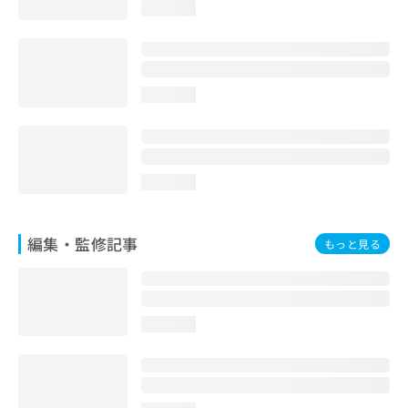
loading...
お
問
い
合
わ
loading...
せ
は
こ
ち
ら
loading...
編集・監修記事
もっと見る
loading...