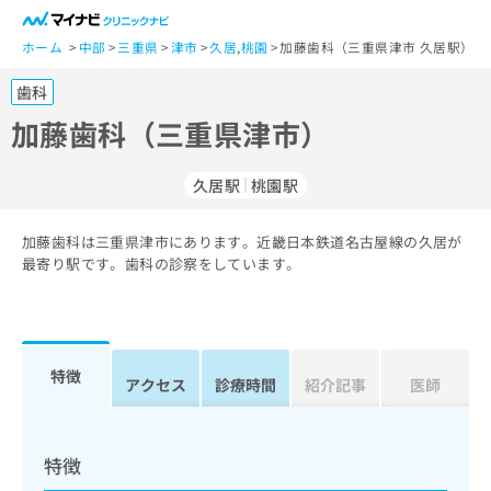
一
般
ホーム
中部
三重県
津市
久居
,
桃園
加藤歯科（三重県津市 久居駅）
ユ
歯科
ー
ザ
加藤歯科（三重県津市）
ー
の
久居駅
桃園駅
方
は
こ
加藤歯科は三重県津市にあります。近畿日本鉄道名古屋線の久居が
最寄り駅です。歯科の診察をしています。
ち
ら
医
マ
療
イ
特徴
アクセス
診療時間
紹介記事
医師
関
ナ
係
ビ
者
ク
の
リ
特徴
方
ニ