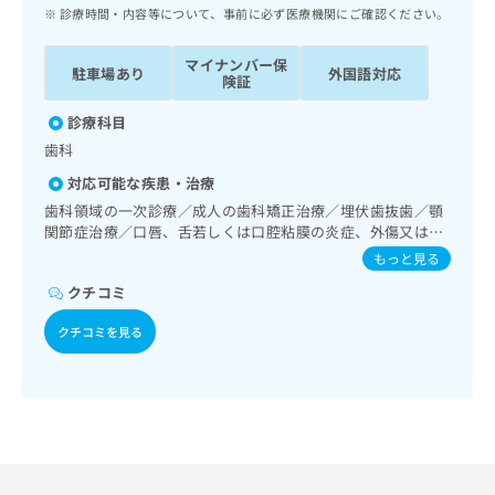
ッ
は
診療時間・内容等について、事前に必ず医療機関にご確認ください。
ク
こ
ナ
ち
マイナンバー保
駐車場あり
外国語対応
ビ
険証
ら
に
関
診療科目
広
す
広
歯科
告
る
告
代
対応可能な疾患・治療
お
出
理
問
歯科領域の一次診療／成人の歯科矯正治療／埋伏歯抜歯／顎
稿
店
関節症治療／口唇、舌若しくは口腔粘膜の炎症、外傷又は腫
い
の
瘍の治療
合
の
お
もっと見る
わ
方
問
クチコミ
せ
い
は
は
合
こ
クチコミを見る
こ
わ
ち
ち
せ
ら
ら
は
こ
こち
ち
広
らは
広
ら
告
マイ
告
出
ナビ