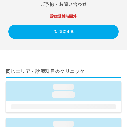
出
稿
クリ
資
ご予約・お問い合わせ
稿
ニッ
の
料
クナ
の
お
の
診療受付時間外
ビサ
お
問
ご
イト
問
い
請
への
い
合
お問
求
電話する
合
合せ
わ
は
フォ
わ
せ
こ
ーム
せ
は
ち
とな
は
こ
ら
りま
こ
ち
す。
ち
ら
クリ
無
ら
ニッ
同じエリア・診療科目のクリニック
料
クの
資
情
予
料
報
約・
loading...
の
症状
拡
のご
loading...
ご
充
相談
請
の
など
求
お
はで
は
申
きま
こ
せん
し
ので
ち
loading...
込