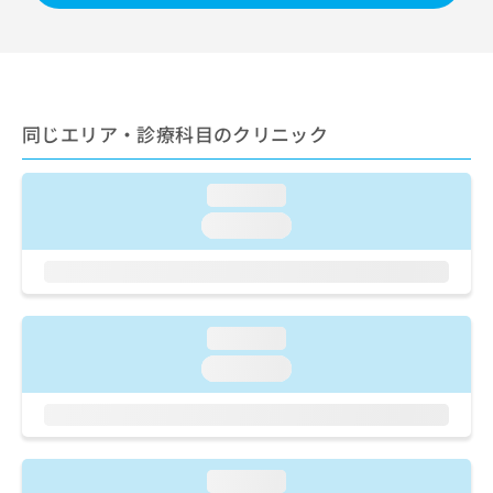
出
稿
クリ
資
稿
ニッ
の
料
クナ
の
お
の
ビサ
お
問
ご
イト
問
い
請
への
い
合
お問
求
同じエリア・診療科目のクリニック
合
合せ
わ
は
フォ
わ
せ
こ
ーム
せ
は
ち
loading...
とな
は
こ
ら
りま
loading...
こ
ち
す。
ち
ら
クリ
無
ら
ニッ
料
クの
資
情
予
料
報
約・
loading...
の
症状
拡
のご
ご
loading...
充
相談
請
の
など
求
お
はで
は
申
きま
こ
せん
し
ので
ち
loading...
込