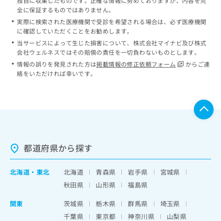
独自に収集したものです。正確な情報に努めておりますが、内容を完
全に保証するものではありません。
実際に検索された医療機関で受診を希望される場合は、必ず医療機関
に確認していただくことをお勧めします。
当サービスによって生じた損害について、株式会社マイナビ及び株式
会社ウェルネスではその賠償の責任を一切負わないものとします。
情報の誤りを発見された方は
掲載情報の修正依頼フォーム
からご連
絡をいただければ幸いです。
都道府県から探す
北海道
・
東北
北海道
青森県
岩手県
宮城県
秋田県
山形県
福島県
関東
茨城県
栃木県
群馬県
埼玉県
千葉県
東京都
神奈川県
山梨県