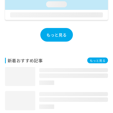
ご了
ら
み
loading...
承く
は
ださ
こ
無
い。
ち
料
ら
情
報
拡
もっと見る
掲
充
載
の
情
お
報
申
の
し
修
新着おすすめ記事
もっと見る
込
正
み
は
は
こ
こ
ち
loading...
ち
ら
ら
そ
の
他
loading...
の