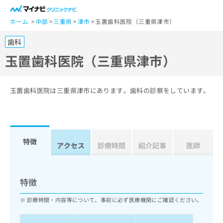
一
般
ホーム
中部
三重県
津市
玉置歯科医院（三重県津市）
ユ
歯科
ー
ザ
玉置歯科医院（三重県津市）
ー
の
方
玉置歯科医院は三重県津市にあります。歯科の診察をしています。
は
こ
ち
ら
特徴
アクセス
診療時間
紹介記事
医師
医
マ
療
イ
関
ナ
特徴
係
ビ
者
ク
診療時間・内容等について、事前に必ず医療機関にご確認ください。
の
リ
方
ニ