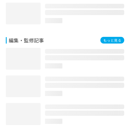
お
問
い
loading...
合
わ
せ
は
編集・監修記事
もっと見る
こ
ち
ら
loading...
loading...
loading...