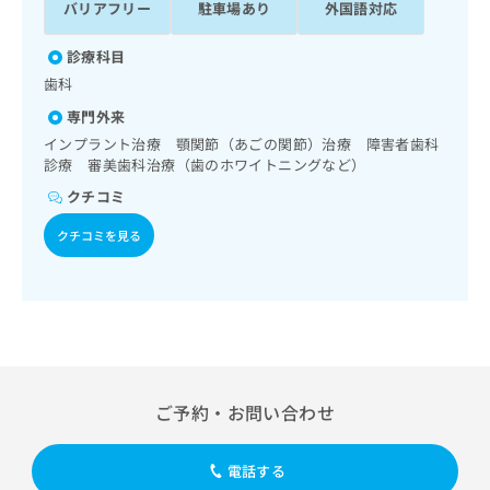
バリアフリー
駐車場あり
外国語対応
ッ
は
ク
こ
ナ
診療科目
ち
ビ
歯科
ら
に
専門外来
関
広
す
インプラント治療 顎関節（あごの関節）治療 障害者歯科
広
告
る
診療 審美歯科治療（歯のホワイトニングなど）
告
代
お
出
クチコミ
理
問
稿
店
い
の
クチコミを見る
合
の
お
わ
方
問
せ
い
は
は
合
こ
こ
わ
ち
ち
せ
ら
ら
は
こ
ご予約・お問い合わせ
こち
ち
広
らは
広
ら
告
マイ
電話する
告
出
ナビ