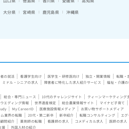
山口県
徳島県
香川県
愛媛県
高知県
大分県
宮崎県
鹿児島県
沖縄県
験者の就活
看護学生向け
医学生・研修医向け
独立・開業情報
転職・
ミドル・シニアの求人
障害者に特化した求人紹介サービス
福祉・介護の
総合・専門ニュース
10代のチャレンジサイト
ティーンマーケティング
ウエディング情報
世界遺産検定
総合農業情報サイト
マイナビ子育て
tudy
My CareerID
医療施設情報メディア
お買い物サポートメディア
ーム業界の転職
20代・第二新卒
新卒紹介
転職コンサルティング
エグ
顧問紹介
薬剤師の転職
看護師の求人
コメディカル求人
医師の求人
支援
外国人材の紹介