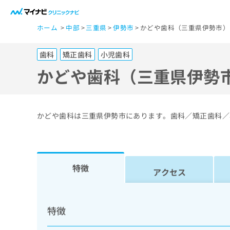
一
ホーム
中部
三重県
伊勢市
かどや歯科（三重県伊勢市）
般
ユ
歯科
矯正歯科
小児歯科
ー
ザ
かどや歯科（三重県伊勢
ー
の
方
かどや歯科は三重県伊勢市にあります。歯科／矯正歯科／
は
こ
ち
ら
特徴
アクセス
医
マ
療
イ
特徴
ナ
関
ビ