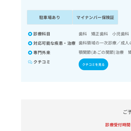
係
ク
者
リ
の
ニ
駐車場あり
マイナンバー保険証
ッ
方
ク
は
ナ
診療科目
歯科 矯正歯科 小児歯科
こ
ビ
歯科領域の一次診療／成人
対応可能な疾患・治療
ち
に
関
ら
顎関節(あごの関節)治療 
専門外来
す
クチコミ
る
クチコミを見る
お
広
広
問
告
告
い
出
代
合
稿
わ
理
の
せ
店
お
は
の
問
こ
ご
い
方
ち
合
ら
は
診療受付時間
わ
こ