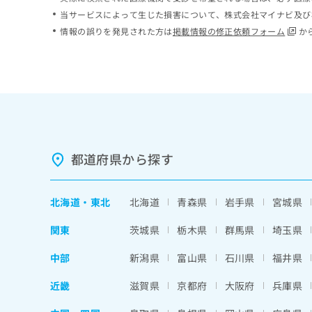
ち
み
当サービスによって生じた損害について、株式会社マイナビ及び
ら
は
情報の誤りを発見された方は
掲載情報の修正依頼フォーム
か
こ
ち
そ
ら
の
他
の
お
問
い
都道府県から探す
合
わ
せ
北海道
・
東北
北海道
青森県
岩手県
宮城県
は
こ
関東
茨城県
栃木県
群馬県
埼玉県
ち
ら
中部
新潟県
富山県
石川県
福井県
近畿
滋賀県
京都府
大阪府
兵庫県