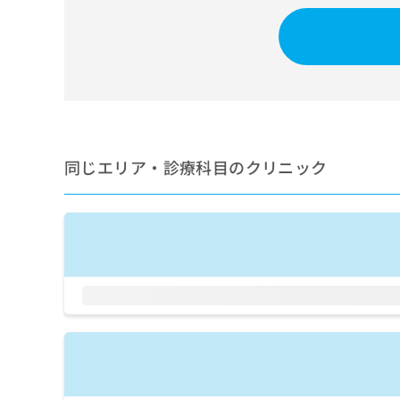
せ
こち
ち
らは
は
マイ
こ
ら
ナビ
ち
クリ
ら
ニッ
クナ
広
ビサ
広
資
イト
告
告
への
料
出
出
お問
の
稿
同じエリア・診療科目のクリニック
合せ
稿
ご
の
フォ
の
請
お
ーム
お
求
問
とな
問
りま
は
い
い
す。
こ
合
合
クリ
ち
わ
ニッ
わ
ら
せ
クの
せ
は
予
は
約・
こ
こ
無
症状
ち
ち
のご
料
ら
相談
ら
情
など
報
はで