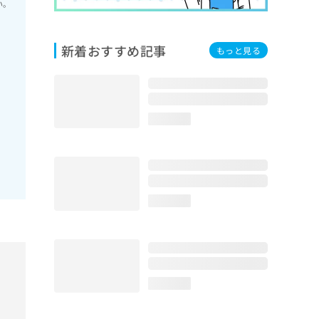
い。
新着おすすめ記事
もっと見る
loading...
loading...
loading...