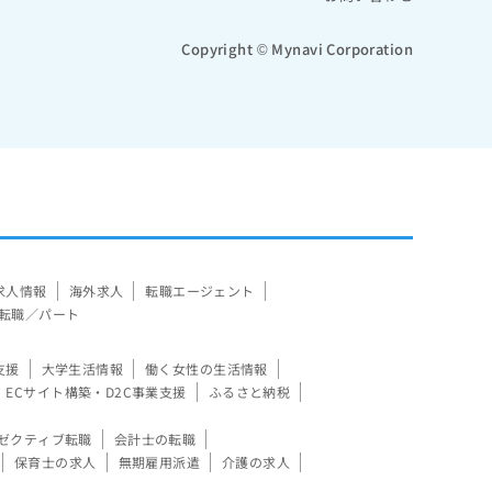
Copyright © Mynavi Corporation
求人情報
海外求人
転職エージェント
転職／パート
支援
大学生活情報
働く女性の生活情報
ECサイト構築・D2C事業支援
ふるさと納税
ゼクティブ転職
会計士の転職
保育士の求人
無期雇用派遣
介護の求人