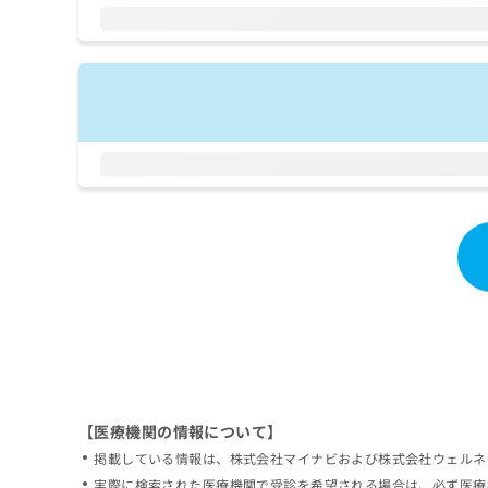
拡
資
きま
充
料
せん
の
ので
の
ご了
お
ご
承く
申
請
ださ
し
求
い。
込
は
み
こ
は
ち
こ
ら
ち
ら
無
料
掲
情
載
報
情
拡
報
充
の
の
修
お
【医療機関の情報について】
正
申
掲載している情報は、株式会社マイナビおよび株式会社ウェルネ
は
し
こ
実際に検索された医療機関で受診を希望される場合は、必ず医療
込