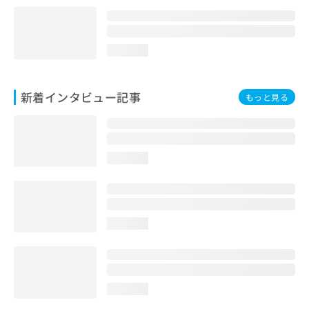
loading...
新着インタビュー記事
もっと見る
loading...
loading...
loading...