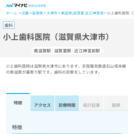
一
般
ホーム
近畿
滋賀県
大津市
南滋賀
,
滋賀里
,
近江神宮前
小上歯科医院（
ユ
歯科
ー
ザ
小上歯科医院（滋賀県大津市）
ー
の
南滋賀駅
滋賀里駅
近江神宮前駅
方
は
こ
小上歯科医院は滋賀県大津市にあります。京阪電気鉄道石山坂本線
の南滋賀が最寄り駅です。歯科の診察をしています。
ち
ら
医
マ
療
イ
特徴
アクセス
診療時間
紹介記事
医師
関
ナ
係
ビ
者
ク
の
リ
特徴
方
ニ