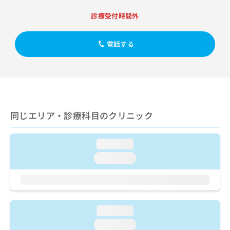
出
稿
クリ
資
稿
ニッ
の
診療受付時間外
料
クナ
の
お
の
ビサ
お
問
ご
イト
問
電話する
い
請
への
い
合
お問
求
合
合せ
わ
は
フォ
わ
せ
こ
ーム
せ
は
ち
とな
は
こ
ら
りま
こ
ち
す。
同じエリア・診療科目のクリニック
ち
ら
クリ
無
ら
ニッ
料
クの
資
情
loading...
予
料
報
約・
loading...
の
症状
拡
のご
ご
充
相談
請
の
など
求
お
はで
は
申
きま
loading...
こ
せん
し
ので
ち
込
loading...