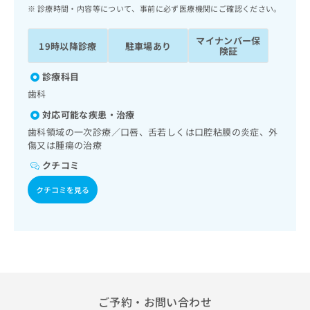
ッ
は
診療時間・内容等について、事前に必ず医療機関にご確認ください。
ク
こ
ナ
ち
マイナンバー保
19時以降診療
駐車場あり
ビ
険証
ら
に
関
診療科目
広
す
広
歯科
告
る
告
代
対応可能な疾患・治療
お
出
理
問
歯科領域の一次診療／口唇、舌若しくは口腔粘膜の炎症、外
稿
店
傷又は腫瘍の治療
い
の
合
の
お
クチコミ
わ
方
問
せ
い
クチコミを見る
は
は
合
こ
こ
わ
ち
ち
せ
ら
ら
は
こ
こち
ち
広
らは
広
ら
告
マイ
告
ご予約・お問い合わせ
出
ナビ