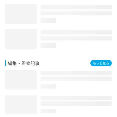
お
問
い
合
loading...
わ
せ
は
こ
ち
loading...
ら
編集・監修記事
もっと見る
loading...
loading...