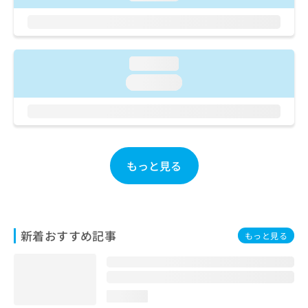
ご了
ら
み
承く
は
ださ
こ
無
い。
ち
料
ら
loading...
情
報
loading...
拡
掲
充
載
の
情
お
報
申
の
し
修
もっと見る
込
正
み
は
は
こ
こ
ち
ち
ら
新着おすすめ記事
もっと見る
ら
そ
の
他
loading...
の