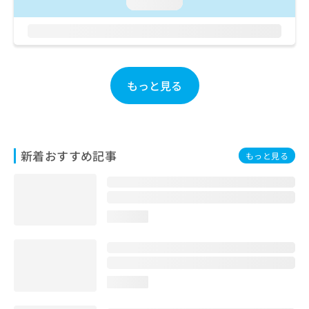
ご了
loading...
ら
み
承く
は
ださ
こ
無
い。
ち
料
ら
情
報
もっと見る
拡
掲
充
載
の
情
お
報
申
の
新着おすすめ記事
もっと見る
し
修
込
正
み
は
は
こ
こ
ち
loading...
ち
ら
ら
そ
の
loading...
他
の