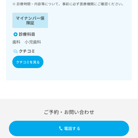
ッ
は
診療時間・内容等について、事前に必ず医療機関にご確認ください。
ク
こ
ナ
ち
マイナンバー保
ビ
険証
ら
に
関
診療科目
広
す
広
歯科 小児歯科
告
る
告
代
クチコミ
お
出
理
問
稿
クチコミを見る
店
い
の
合
の
お
わ
方
問
せ
い
は
は
合
こ
こ
わ
ち
ち
せ
ら
ら
は
ご予約・お問い合わせ
こ
こち
ち
広
らは
広
ら
告
電話する
マイ
告
出
ナビ