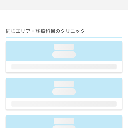
出
稿
クリ
資
稿
ニッ
の
料
クナ
の
お
の
ビサ
お
問
ご
イト
問
い
請
への
同じエリア・診療科目のクリニック
い
合
お問
求
合
合せ
わ
は
フォ
わ
せ
こ
ーム
loading...
せ
は
ち
とな
は
こ
loading...
ら
りま
こ
ち
す。
ち
ら
クリ
無
ら
ニッ
料
クの
資
情
予
loading...
料
報
約・
の
症状
拡
loading...
のご
ご
充
相談
請
の
など
求
お
はで
は
申
きま
こ
せん
し
loading...
ので
ち
込