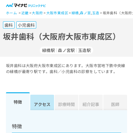
一
般
ホーム
近畿
大阪府
大阪市東成区
緑橋
,
森ノ宮
,
玉造
坂井歯科（大阪府
ユ
歯科
小児歯科
ー
ザ
坂井歯科（大阪府大阪市東成区）
ー
の
緑橋駅
森ノ宮駅
玉造駅
方
は
こ
坂井歯科は大阪府大阪市東成区にあります。大阪市営地下鉄中央線
の緑橋が最寄り駅です。歯科／小児歯科の診察をしています。
ち
ら
医
マ
療
イ
特徴
アクセス
診療時間
紹介記事
医師
関
ナ
係
ビ
者
ク
の
リ
特徴
方
ニ