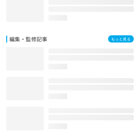
お
問
い
loading...
合
わ
せ
編集・監修記事
もっと見る
は
こ
ち
ら
loading...
loading...
loading...