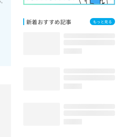
い。
新着おすすめ記事
もっと見る
loading...
loading...
loading...