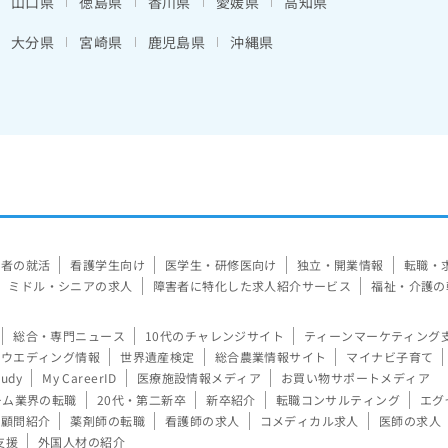
山口県
徳島県
香川県
愛媛県
高知県
大分県
宮崎県
鹿児島県
沖縄県
験者の就活
看護学生向け
医学生・研修医向け
独立・開業情報
転職・
ミドル・シニアの求人
障害者に特化した求人紹介サービス
福祉・介護の
総合・専門ニュース
10代のチャレンジサイト
ティーンマーケティング
ウエディング情報
世界遺産検定
総合農業情報サイト
マイナビ子育て
tudy
My CareerID
医療施設情報メディア
お買い物サポートメディア
ーム業界の転職
20代・第二新卒
新卒紹介
転職コンサルティング
エグ
顧問紹介
薬剤師の転職
看護師の求人
コメディカル求人
医師の求人
支援
外国人材の紹介