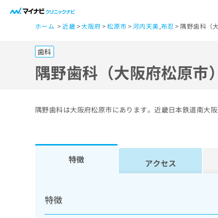
一
ホーム
近畿
大阪府
松原市
河内天美
,
布忍
隅野歯科（大
般
ユ
歯科
ー
ザ
隅野歯科（大阪府松原市
ー
の
方
隅野歯科は大阪府松原市にあります。近畿日本鉄道南大阪
は
こ
ち
ら
特徴
アクセス
医
マ
療
イ
特徴
ナ
関
ビ