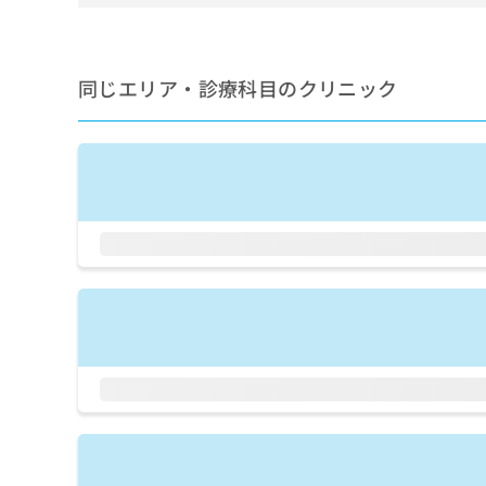
せ
こち
ち
らは
は
マイ
こ
ら
ナビ
ち
クリ
同じエリア・診療科目のクリニック
ら
ニッ
クナ
広
ビサ
広
資
イト
告
告
への
料
出
出
お問
の
稿
合せ
稿
ご
の
フォ
の
請
お
ーム
お
求
問
とな
問
りま
は
い
い
す。
こ
合
合
クリ
ち
わ
ニッ
わ
ら
せ
クの
せ
は
予
は
約・
こ
こ
無
症状
ち
ち
のご
料
ら
相談
ら
情
など
報
はで