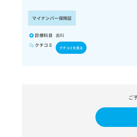
係
ク
者
リ
の
ニ
マイナンバー保険証
ッ
方
ク
は
ナ
診療科目
歯科
こ
ビ
クチコミ
ち
に
クチコミを見る
関
ら
す
る
お
広
広
問
告
告
い
出
代
合
稿
わ
ご
理
の
せ
店
お
は
の
問
こ
い
方
ち
合
ら
は
わ
こ