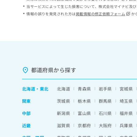
ち
み
当サービスによって生じた損害について、株式会社マイナビ及び
ら
は
情報の誤りを発見された方は
掲載情報の修正依頼フォーム
か
こ
ち
そ
ら
の
他
の
お
問
い
都道府県から探す
合
わ
せ
北海道
・
東北
北海道
青森県
岩手県
宮城県
は
こ
関東
茨城県
栃木県
群馬県
埼玉県
ち
ら
中部
新潟県
富山県
石川県
福井県
近畿
滋賀県
京都府
大阪府
兵庫県