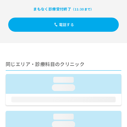
出
稿
クリ
資
稿
ニッ
の
料
まもなく診療受付終了
（11:30まで）
クナ
の
お
の
ビサ
お
問
ご
イト
問
電話する
い
請
への
い
合
お問
求
合
合せ
わ
は
フォ
わ
せ
こ
ーム
せ
は
ち
とな
は
こ
ら
りま
こ
ち
す。
同じエリア・診療科目のクリニック
ち
ら
クリ
無
ら
ニッ
料
クの
資
情
予
loading...
料
報
約・
loading...
の
症状
拡
のご
ご
充
相談
請
の
など
求
お
はで
は
申
きま
loading...
こ
せん
し
ので
ち
込
loading...