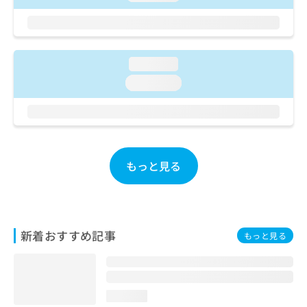
ご了
ら
み
承く
は
ださ
こ
無
い。
ち
料
ら
情
loading...
報
loading...
拡
掲
充
載
の
情
お
報
申
の
し
修
もっと見る
込
正
み
は
は
こ
こ
ち
ち
ら
新着おすすめ記事
もっと見る
ら
そ
の
他
loading...
の