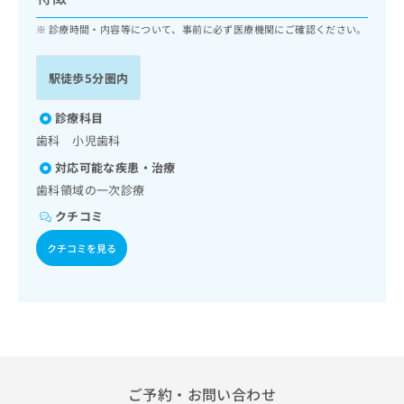
ッ
は
ク
診療時間・内容等について、事前に必ず医療機関にご確認ください。
こ
ナ
ち
ビ
ら
駅徒歩5分圏内
に
関
広
す
診療科目
広
告
る
告
歯科 小児歯科
代
お
出
対応可能な疾患・治療
理
問
稿
店
い
歯科領域の一次診療
の
合
の
お
クチコミ
わ
方
問
せ
い
は
クチコミを見る
は
合
こ
こ
わ
ち
ち
せ
ら
ら
は
こ
こち
ち
広
らは
広
ら
告
マイ
告
ご予約・お問い合わせ
出
ナビ