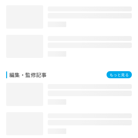
お
問
い
合
loading...
わ
せ
は
こ
ち
loading...
ら
編集・監修記事
もっと見る
loading...
loading...