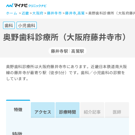
一
般
ホーム
近畿
大阪府
藤井寺市
藤井寺
,
高鷲
奥野歯科診療所（大阪府藤
ユ
歯科
小児歯科
ー
ザ
奥野歯科診療所（大阪府藤井寺市）
ー
の
藤井寺駅
高鷲駅
方
は
こ
奥野歯科診療所は大阪府藤井寺市にあります。近畿日本鉄道南大阪
線の藤井寺が最寄り駅（徒歩5分）です。歯科／小児歯科の診察を
ち
しています。
ら
医
マ
療
イ
関
ナ
特徴
アクセス
診療時間
紹介記事
医師
係
ビ
者
ク
の
リ
方
ニ
特徴