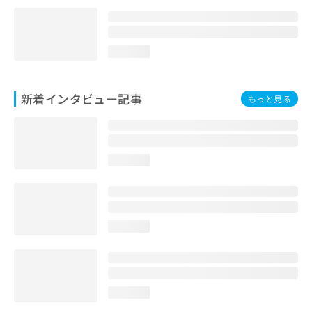
loading...
新着インタビュー記事
もっと見る
loading...
loading...
loading...