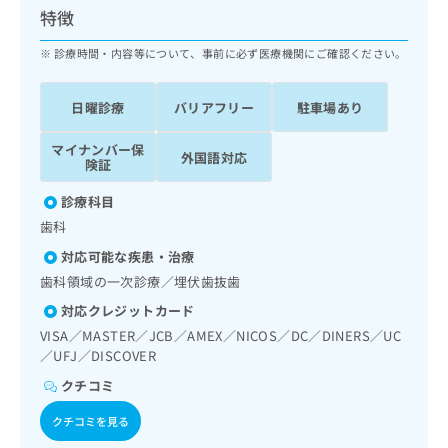
ッ
は
特徴
ク
こ
ナ
診療時間・内容等について、事前に必ず医療機関にご確認ください。
ち
ビ
ら
に
日曜診療
バリアフリー
駐車場あり
関
広
す
広
告
マイナンバー保
る
告
外国語対応
険証
代
お
出
理
問
稿
診療科目
店
い
の
歯科
合
の
お
わ
方
問
対応可能な疾患・治療
せ
い
は
歯科領域の一次診療／埋伏歯抜歯
は
合
こ
こ
対応クレジットカード
わ
ち
ち
せ
VISA／MASTER／JCB／AMEX／NICOS／DC／DINERS／UC
ら
ら
は
／UFJ／DISCOVER
こ
クチコミ
こち
ち
広
らは
広
ら
告
クチコミを見る
マイ
告
出
ナビ