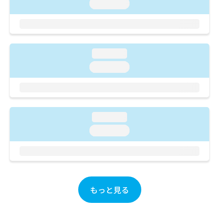
ご了
ら
loading...
み
承く
は
ださ
こ
無
い。
ち
料
ら
情
loading...
報
拡
掲
loading...
充
載
の
情
お
報
申
の
し
修
loading...
込
正
loading...
み
は
は
こ
こ
ち
ち
ら
ら
そ
もっと見る
の
他
の