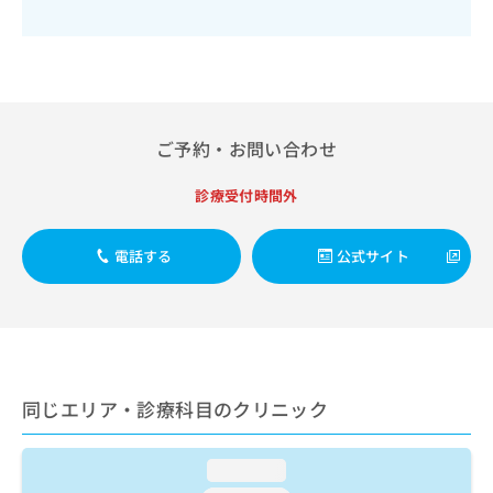
出
稿
クリ
資
稿
ニッ
の
料
クナ
の
お
の
ビサ
お
問
ご
イト
問
い
請
への
い
合
お問
求
合
合せ
わ
は
ご予約・お問い合わせ
フォ
わ
せ
こ
ーム
せ
は
ち
診療受付時間外
とな
は
こ
ら
りま
こ
ち
す。
ち
ら
クリ
電話する
公式サイト
無
ら
ニッ
料
クの
資
情
予
料
報
約・
の
症状
拡
のご
ご
充
相談
請
の
など
同じエリア・診療科目のクリニック
求
お
はで
は
申
きま
こ
せん
し
loading...
ので
ち
込