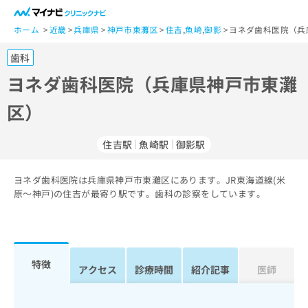
一
般
ホーム
近畿
兵庫県
神戸市東灘区
住吉
,
魚崎
,
御影
ヨネダ歯科医院（兵
ユ
歯科
ー
ザ
ヨネダ歯科医院（兵庫県神戸市東灘
ー
区）
の
方
は
住吉駅
魚崎駅
御影駅
こ
ち
ヨネダ歯科医院は兵庫県神戸市東灘区にあります。JR東海道線(米
ら
原～神戸)の住吉が最寄り駅です。歯科の診察をしています。
医
マ
療
イ
関
ナ
係
ビ
特徴
アクセス
診療時間
紹介記事
医師
者
ク
の
リ
方
ニ