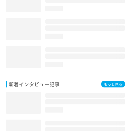
loading...
loading...
loading...
新着インタビュー記事
もっと見る
loading...