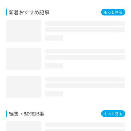
お
問
新着おすすめ記事
もっと見る
い
合
わ
せ
loading...
は
こ
ち
ら
loading...
loading...
編集・監修記事
もっと見る