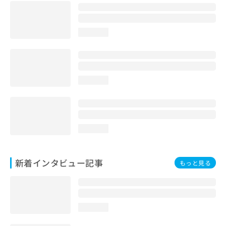
loading...
loading...
loading...
新着インタビュー記事
もっと見る
loading...