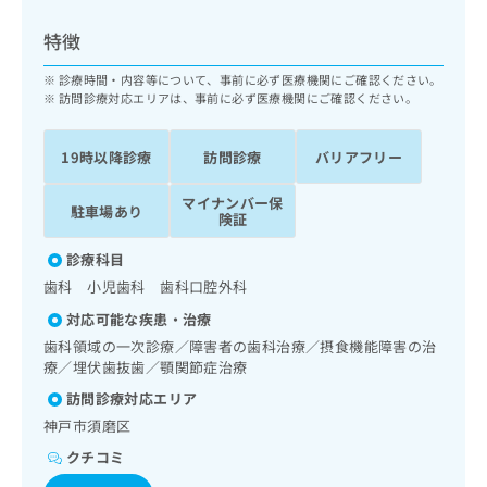
ッ
は
ク
こ
特徴
ナ
ち
ビ
診療時間・内容等について、事前に必ず医療機関にご確認ください。
ら
に
訪問診療対応エリアは、事前に必ず医療機関にご確認ください。
関
広
す
広
告
19時以降診療
訪問診療
バリアフリー
る
告
代
お
出
マイナンバー保
理
問
稿
駐車場あり
険証
店
い
の
合
の
お
診療科目
わ
方
問
歯科 小児歯科 歯科口腔外科
せ
い
は
は
合
対応可能な疾患・治療
こ
こ
わ
歯科領域の一次診療／障害者の歯科治療／摂食機能障害の治
ち
ち
せ
療／埋伏歯抜歯／顎関節症治療
ら
ら
は
訪問診療対応エリア
こ
こち
神戸市須磨区
ち
広
らは
広
ら
告
クチコミ
マイ
告
出
ナビ