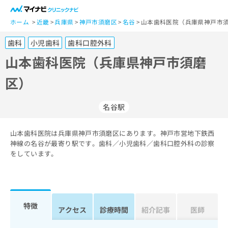
一
般
ホーム
近畿
兵庫県
神戸市須磨区
名谷
山本歯科医院（兵庫県神戸市須
ユ
歯科
小児歯科
歯科口腔外科
ー
ザ
山本歯科医院（兵庫県神戸市須磨
ー
区）
の
方
は
名谷駅
こ
ち
山本歯科医院は兵庫県神戸市須磨区にあります。神戸市営地下鉄西
ら
神線の名谷が最寄り駅です。歯科／小児歯科／歯科口腔外科の診察
をしています。
医
マ
療
イ
関
ナ
係
ビ
者
ク
特徴
アクセス
診療時間
紹介記事
医師
の
リ
方
ニ