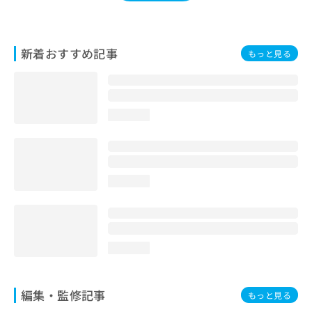
お
問
い
合
新着おすすめ記事
もっと見る
わ
せ
は
こ
loading...
ち
ら
loading...
loading...
編集・監修記事
もっと見る