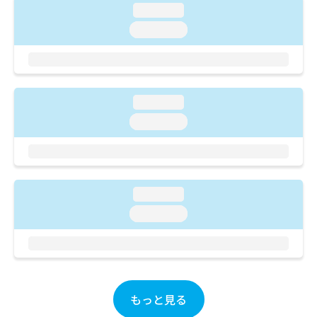
ご了
ら
み
loading...
承く
は
ださ
loading...
こ
無
い。
ち
料
ら
情
報
拡
掲
loading...
充
載
loading...
の
情
お
報
申
の
し
修
込
正
み
loading...
は
は
こ
loading...
こ
ち
ち
ら
ら
そ
の
もっと見る
他
の