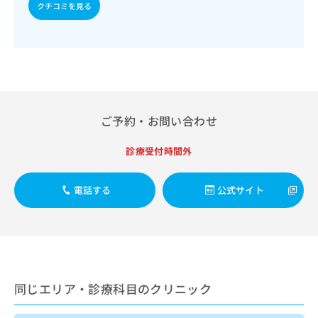
出
稿
クリ
クチコミを見る
資
稿
ニッ
の
料
クナ
の
お
の
ビサ
お
問
ご
イト
問
い
請
への
い
合
お問
求
合
合せ
わ
は
フォ
わ
せ
こ
ーム
せ
ご予約・お問い合わせ
は
ち
とな
は
こ
ら
りま
こ
ち
す。
診療受付時間外
ち
ら
クリ
無
ら
ニッ
料
クの
電話する
公式サイト
資
情
予
料
報
約・
の
症状
拡
のご
ご
充
相談
請
の
など
求
お
はで
は
申
きま
同じエリア・診療科目のクリニック
こ
せん
し
ので
ち
込