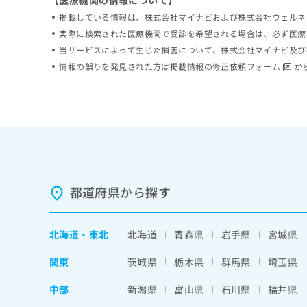
【医療機関の情報について】
ち
み
掲載している情報は、株式会社マイナビおよび株式会社ウェルネ
ら
は
実際に検索された医療機関で受診を希望される場合は、必ず医療
こ
当サービスによって生じた損害について、株式会社マイナビ及び
ち
そ
情報の誤りを発見された方は
掲載情報の修正依頼フォーム
か
ら
の
他
の
お
問
い
合
わ
せ
都道府県から探す
は
こ
ち
北海道
・
東北
北海道
青森県
岩手県
宮城県
ら
関東
茨城県
栃木県
群馬県
埼玉県
中部
新潟県
富山県
石川県
福井県