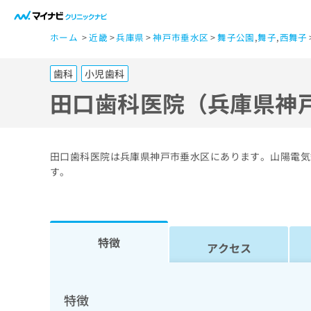
一
ホーム
近畿
兵庫県
神戸市垂水区
舞子公園
,
舞子
,
西舞子
般
ユ
歯科
小児歯科
ー
ザ
田口歯科医院（兵庫県神
ー
の
方
田口歯科医院は兵庫県神戸市垂水区にあります。山陽電気
は
す。
こ
ち
ら
特徴
アクセス
医
マ
療
イ
ナ
関
特徴
ビ