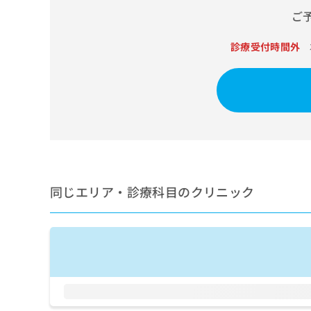
せ
こち
ご
ち
らは
は
マイ
こ
ら
ナビ
ち
診療受付時間外
クリ
ら
ニッ
クナ
広
ビサ
広
資
イト
告
告
への
料
出
出
お問
の
稿
合せ
稿
ご
の
フォ
の
請
お
ーム
お
求
問
とな
問
りま
は
い
同じエリア・診療科目のクリニック
い
す。
こ
合
合
クリ
ち
わ
ニッ
わ
ら
せ
クの
せ
は
予
は
約・
こ
こ
無
症状
ち
ち
のご
料
ら
相談
ら
情
など
報
はで