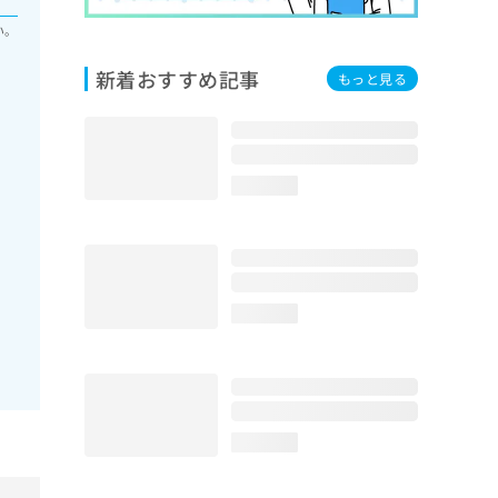
い。
新着おすすめ記事
もっと見る
loading...
loading...
loading...