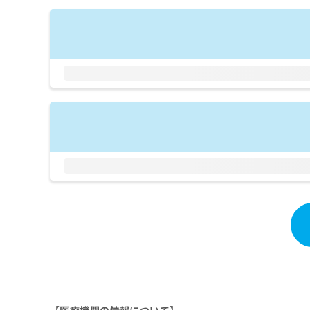
拡
資
きま
充
料
せん
の
ので
の
ご了
お
ご
承く
申
請
ださ
し
求
い。
込
は
み
こ
は
ち
こ
ら
ち
ら
無
料
掲
情
載
報
情
拡
報
充
の
の
修
お
正
申
は
し
こ
込