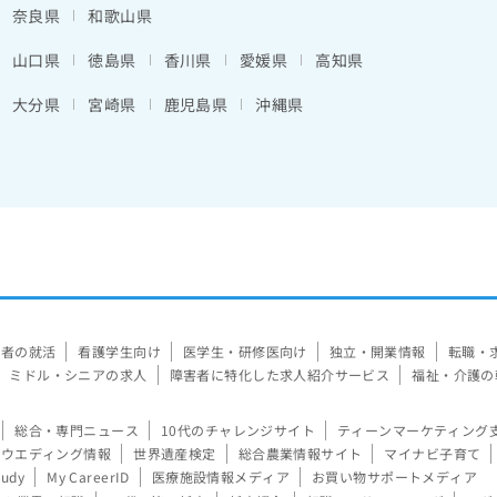
奈良県
和歌山県
山口県
徳島県
香川県
愛媛県
高知県
大分県
宮崎県
鹿児島県
沖縄県
験者の就活
看護学生向け
医学生・研修医向け
独立・開業情報
転職・
ミドル・シニアの求人
障害者に特化した求人紹介サービス
福祉・介護の
総合・専門ニュース
10代のチャレンジサイト
ティーンマーケティング
ウエディング情報
世界遺産検定
総合農業情報サイト
マイナビ子育て
tudy
My CareerID
医療施設情報メディア
お買い物サポートメディア