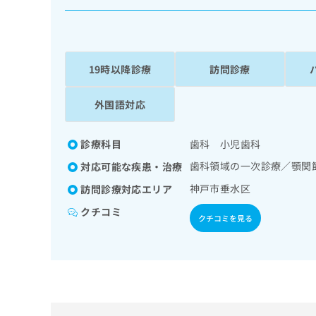
係
ク
者
リ
の
ニ
ッ
方
ク
19時以降診療
訪問診療
は
ナ
こ
ビ
外国語対応
ち
に
関
ら
す
診療科目
歯科 小児歯科
る
お
歯科領域の一次診療／顎関
対応可能な疾患・治療
広
広
問
神戸市垂水区
訪問診療対応エリア
告
告
い
出
代
合
クチコミ
クチコミを見る
稿
わ
理
の
せ
店
お
は
の
問
こ
い
方
ち
合
ら
は
わ
こ