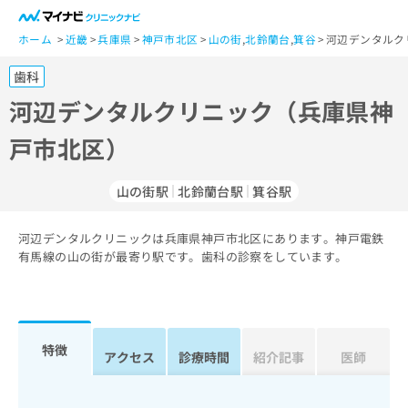
一
般
ホーム
近畿
兵庫県
神戸市北区
山の街
,
北鈴蘭台
,
箕谷
河辺デンタルク
ユ
歯科
ー
ザ
河辺デンタルクリニック（兵庫県神
ー
戸市北区）
の
方
は
山の街駅
北鈴蘭台駅
箕谷駅
こ
ち
河辺デンタルクリニックは兵庫県神戸市北区にあります。神戸電鉄
ら
有馬線の山の街が最寄り駅です。歯科の診察をしています。
医
マ
療
イ
関
ナ
係
ビ
特徴
アクセス
診療時間
紹介記事
医師
者
ク
の
リ
方
ニ