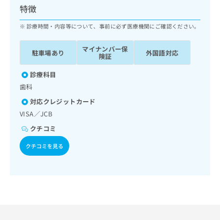
ッ
は
特徴
ク
こ
ナ
診療時間・内容等について、事前に必ず医療機関にご確認ください。
ち
ビ
ら
に
マイナンバー保
駐車場あり
外国語対応
関
険証
広
す
広
告
る
診療科目
告
代
お
出
歯科
理
問
稿
対応クレジットカード
店
い
の
合
の
VISA／JCB
お
わ
方
問
クチコミ
せ
い
は
は
合
こ
クチコミを見る
こ
わ
ち
ち
せ
ら
ら
は
こ
こち
ち
広
らは
広
ら
告
マイ
告
出
ナビ