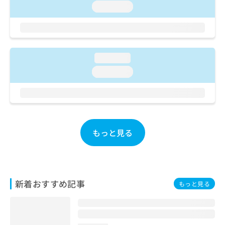
ご了
ら
み
loading...
承く
は
ださ
こ
無
い。
ち
料
ら
情
報
loading...
拡
掲
loading...
充
載
の
情
お
報
申
の
し
修
込
正
もっと見る
み
は
は
こ
こ
ち
ち
ら
ら
新着おすすめ記事
もっと見る
そ
の
他
の