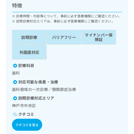
ッ
は
特徴
ク
こ
ナ
診療時間・内容等について、事前に必ず医療機関にご確認ください。
ち
ビ
訪問診療対応エリアは、事前に必ず医療機関にご確認ください。
ら
に
関
マイナンバー保
広
訪問診療
バリアフリー
す
険証
広
告
る
告
代
お
出
外国語対応
理
問
稿
店
い
の
診療科目
合
の
お
歯科
わ
方
問
せ
い
対応可能な疾患・治療
は
は
合
こ
歯科領域の一次診療／顎関節症治療
こ
わ
ち
訪問診療対応エリア
ち
せ
ら
ら
神戸市中央区
は
こ
クチコミ
こち
ち
広
らは
広
ら
告
クチコミを見る
マイ
告
出
ナビ