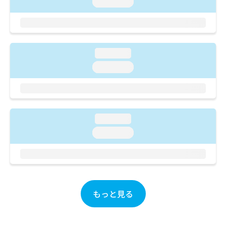
ご了
loading...
ら
み
承く
は
ださ
こ
無
い。
ち
料
ら
情
loading...
報
拡
loading...
掲
充
載
の
情
お
報
申
の
し
loading...
修
込
正
loading...
み
は
は
こ
こ
ち
ち
ら
ら
もっと見る
そ
の
他
の