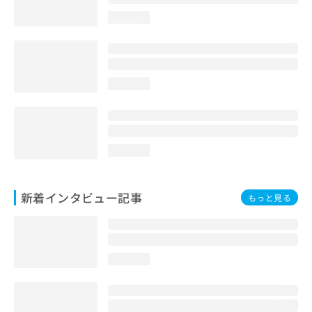
loading...
loading...
loading...
新着インタビュー記事
もっと見る
loading...