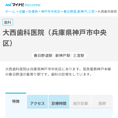
一
般
ホーム
近畿
兵庫県
神戸市中央区
春日野道
,
新神戸
,
三宮
大西歯科医院
ユ
歯科
ー
ザ
大西歯科医院（兵庫県神戸市中央
ー
区）
の
方
は
春日野道駅
新神戸駅
三宮駅
こ
ち
大西歯科医院は兵庫県神戸市中央区にあります。阪急電鉄神戸本線
ら
の春日野道が最寄り駅です。歯科の診察をしています。
医
マ
療
イ
関
ナ
係
ビ
特徴
アクセス
診療時間
紹介記事
医師
者
ク
の
リ
方
ニ