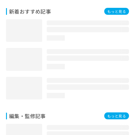
お
問
新着おすすめ記事
もっと見る
い
合
わ
せ
loading...
は
こ
ち
ら
loading...
loading...
編集・監修記事
もっと見る