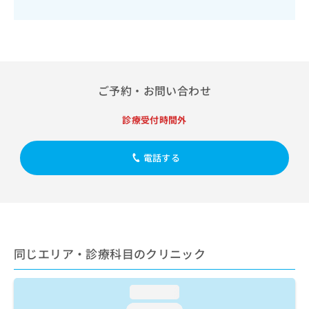
出
稿
クリ
資
稿
ニッ
の
料
クナ
の
お
の
ビサ
お
問
ご
イト
問
い
請
への
い
合
お問
求
合
合せ
わ
ご予約・お問い合わせ
は
フォ
わ
せ
こ
ーム
せ
は
ち
診療受付時間外
とな
は
こ
ら
りま
こ
ち
す。
ち
ら
電話する
クリ
無
ら
ニッ
料
クの
資
情
予
料
報
約・
の
症状
拡
のご
ご
充
相談
請
の
同じエリア・診療科目のクリニック
など
求
お
はで
は
申
きま
こ
せん
し
loading...
ので
ち
込