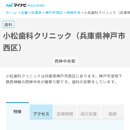
一
般
ホーム
近畿
兵庫県
神戸市西区
西神中央
小松歯科クリニック（兵庫県
ユ
歯科
ー
ザ
小松歯科クリニック（兵庫県神戸市
ー
西区）
の
方
は
西神中央駅
こ
ち
小松歯科クリニックは兵庫県神戸市西区にあります。神戸市営地下
ら
鉄西神線の西神中央が最寄り駅です。歯科の診察をしています。
医
マ
療
イ
関
ナ
係
ビ
特徴
アクセス
診療時間
紹介記事
医師
者
ク
の
リ
方
ニ