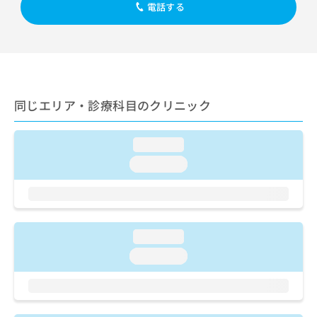
出
稿
クリ
電話する
資
稿
ニッ
の
料
クナ
の
お
の
ビサ
お
問
ご
イト
問
い
請
への
い
合
お問
求
合
合せ
わ
は
フォ
わ
同じエリア・診療科目のクリニック
せ
こ
ーム
せ
は
ち
とな
は
こ
ら
りま
loading...
こ
ち
す。
ち
ら
クリ
loading...
無
ら
ニッ
料
クの
資
情
予
料
報
約・
の
症状
拡
のご
loading...
ご
充
相談
請
の
loading...
など
求
お
はで
は
申
きま
こ
せん
し
ので
ち
込