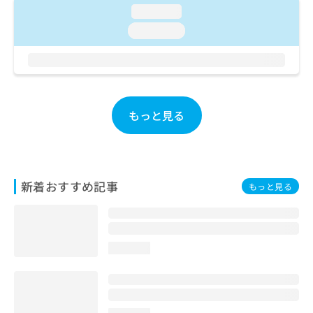
ご了
ら
み
loading...
承く
は
ださ
loading...
こ
無
い。
ち
料
ら
情
報
拡
掲
充
載
もっと見る
の
情
お
報
申
の
し
修
込
正
新着おすすめ記事
もっと見る
み
は
は
こ
こ
ち
ち
ら
ら
loading...
そ
の
他
の