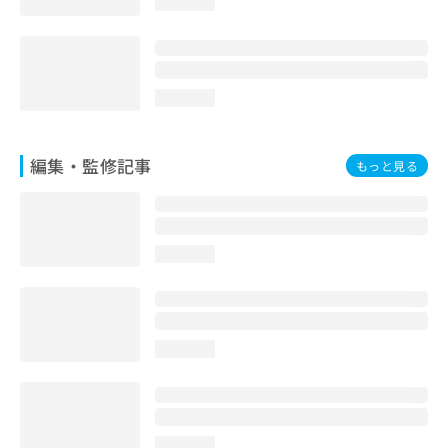
loading...
お
問
い
合
わ
loading...
せ
は
こ
編集・監修記事
もっと見る
ち
ら
loading...
loading...
loading...