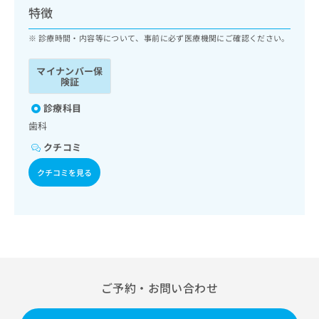
ッ
は
特徴
ク
こ
ナ
診療時間・内容等について、事前に必ず医療機関にご確認ください。
ち
ビ
ら
に
マイナンバー保
関
険証
広
す
広
告
る
診療科目
告
代
お
出
歯科
理
問
稿
クチコミ
店
い
の
合
の
お
クチコミを見る
わ
方
問
せ
い
は
は
合
こ
こ
わ
ち
ち
せ
ら
ら
は
こ
こち
ち
広
ご予約・お問い合わせ
らは
広
ら
告
マイ
告
出
ナビ