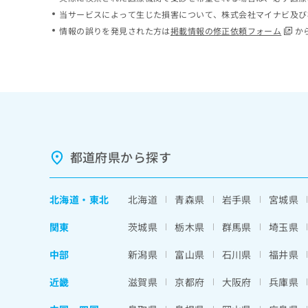
ち
み
当サービスによって生じた損害について、株式会社マイナビ及び
ら
は
情報の誤りを発見された方は
掲載情報の修正依頼フォーム
か
こ
ち
そ
ら
の
他
の
お
問
い
都道府県から探す
合
わ
せ
北海道
・
東北
北海道
青森県
岩手県
宮城県
は
こ
関東
茨城県
栃木県
群馬県
埼玉県
ち
ら
中部
新潟県
富山県
石川県
福井県
近畿
滋賀県
京都府
大阪府
兵庫県