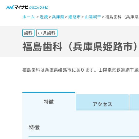
一
ホーム
近畿
兵庫県
姫路市
山陽網干
福島歯科（兵庫県
般
ユ
歯科
小児歯科
ー
ザ
福島歯科（兵庫県姫路市
ー
の
方
福島歯科は兵庫県姫路市にあります。山陽電気鉄道網干線
は
こ
ち
ら
特徴
アクセス
医
マ
療
イ
特徴
ナ
関
ビ