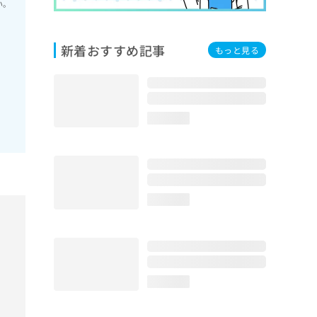
い。
新着おすすめ記事
もっと見る
loading...
loading...
loading...