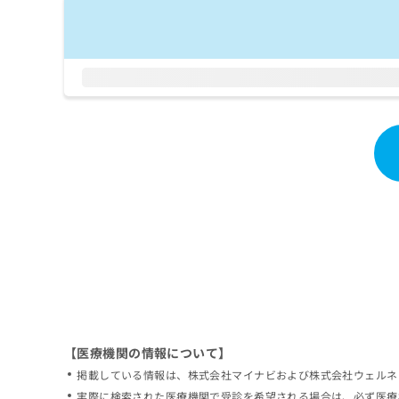
拡
資
きま
充
料
せん
の
ので
の
ご了
お
ご
承く
申
請
ださ
し
求
い。
込
は
み
こ
は
ち
こ
ら
ち
ら
無
料
掲
情
載
報
情
拡
報
充
の
の
修
お
【医療機関の情報について】
正
申
掲載している情報は、株式会社マイナビおよび株式会社ウェルネ
は
し
こ
実際に検索された医療機関で受診を希望される場合は、必ず医療
込