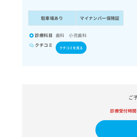
係
ク
者
リ
の
ニ
駐車場あり
マイナンバー保険証
ッ
方
ク
は
ナ
診療科目
歯科 小児歯科
こ
ビ
クチコミ
ち
に
クチコミを見る
関
ら
す
る
お
広
広
問
告
告
い
出
代
合
稿
わ
ご
理
の
せ
店
お
は
診療受付時間
の
問
こ
い
方
ち
合
ら
は
わ
こ