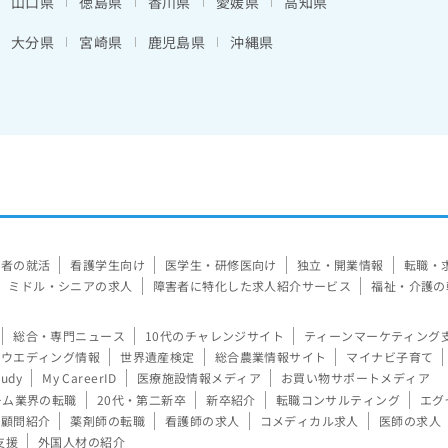
山口県
徳島県
香川県
愛媛県
高知県
大分県
宮崎県
鹿児島県
沖縄県
験者の就活
看護学生向け
医学生・研修医向け
独立・開業情報
転職・
ミドル・シニアの求人
障害者に特化した求人紹介サービス
福祉・介護の
総合・専門ニュース
10代のチャレンジサイト
ティーンマーケティング
ウエディング情報
世界遺産検定
総合農業情報サイト
マイナビ子育て
tudy
My CareerID
医療施設情報メディア
お買い物サポートメディア
ーム業界の転職
20代・第二新卒
新卒紹介
転職コンサルティング
エグ
顧問紹介
薬剤師の転職
看護師の求人
コメディカル求人
医師の求人
支援
外国人材の紹介