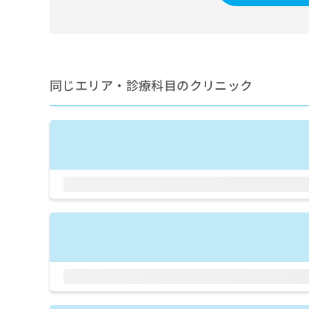
せ
こち
ち
らは
は
マイ
こ
ら
ナビ
ち
クリ
ら
ニッ
クナ
同じエリア・診療科目のクリニック
広
ビサ
広
資
イト
告
告
への
料
出
出
お問
の
稿
合せ
稿
ご
の
フォ
の
請
お
ーム
お
求
問
とな
問
りま
は
い
い
す。
こ
合
合
クリ
ち
わ
ニッ
わ
ら
せ
クの
せ
は
予
は
約・
こ
こ
無
症状
ち
ち
のご
料
ら
相談
ら
情
など
報
はで