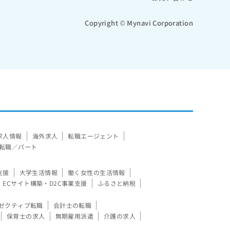
Copyright © Mynavi Corporation
求人情報
海外求人
転職エージェント
転職／パート
支援
大学生活情報
働く女性の生活情報
ECサイト構築・D2C事業支援
ふるさと納税
ゼクティブ転職
会計士の転職
保育士の求人
無期雇用派遣
介護の求人