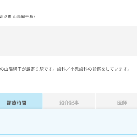
姫路市 山陽網干駅）
）
の山陽網干が最寄り駅です。歯科／小児歯科の診察をしています。
診療時間
紹介記事
医師