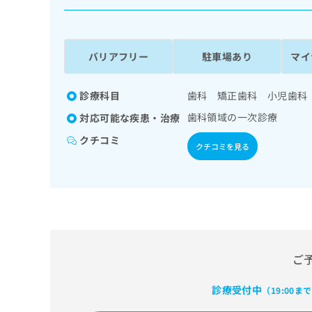
係
ク
者
リ
の
ニ
ッ
方
バリアフリー
駐車場あり
マイ
ク
は
ナ
こ
ビ
診療科目
歯科 矯正歯科 小児歯科
ち
に
歯科領域の一次診療
対応可能な疾患・治療
関
ら
す
クチコミ
クチコミを見る
る
お
広
広
問
告
告
い
出
代
合
稿
わ
理
の
せ
店
お
は
の
ご
問
こ
い
方
ち
合
ら
診療受付中
（19:00ま
は
わ
こ