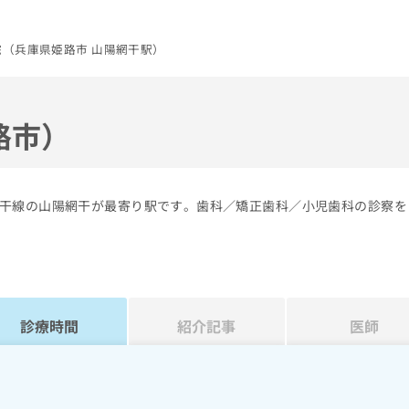
（兵庫県姫路市 山陽網干駅）
路市）
干線の山陽網干が最寄り駅です。歯科／矯正歯科／小児歯科の診察を
診療時間
紹介記事
医師