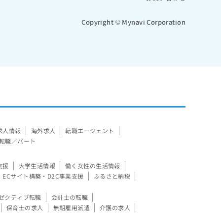
Copyright © Mynavi Corporation
求人情報
海外求人
転職エージェント
転職／パート
支援
大学生活情報
働く女性の生活情報
ECサイト構築・D2C事業支援
ふるさと納税
ゼクティブ転職
会計士の転職
保育士の求人
無期雇用派遣
介護の求人