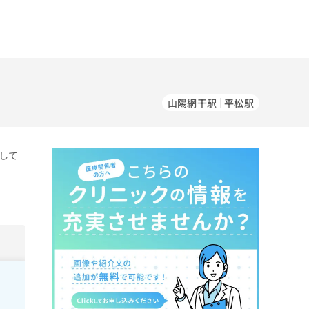
山陽網干駅
平松駅
して