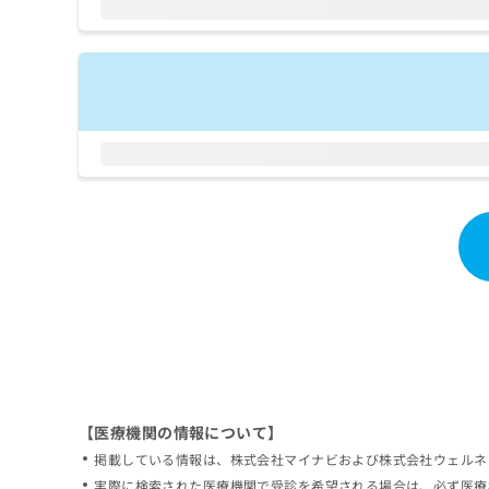
拡
資
きま
充
料
せん
の
ので
の
ご了
お
ご
承く
申
請
ださ
し
求
い。
込
は
み
こ
は
ち
こ
ら
ち
ら
無
料
掲
情
載
報
情
拡
報
充
の
の
修
お
【医療機関の情報について】
正
申
掲載している情報は、株式会社マイナビおよび株式会社ウェルネ
は
し
こ
実際に検索された医療機関で受診を希望される場合は、必ず医療
込