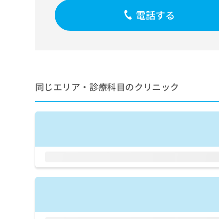
せ
こち
ち
らは
は
電話する
マイ
こ
ら
ナビ
ち
クリ
ら
ニッ
クナ
広
ビサ
広
資
イト
告
告
への
料
出
出
同じエリア・診療科目のクリニック
お問
の
稿
合せ
稿
ご
の
フォ
の
請
お
ーム
お
求
問
とな
問
りま
は
い
い
す。
こ
合
合
クリ
ち
わ
ニッ
わ
ら
せ
クの
せ
は
予
は
約・
こ
こ
無
症状
ち
ち
のご
料
ら
相談
ら
情
など
報
はで