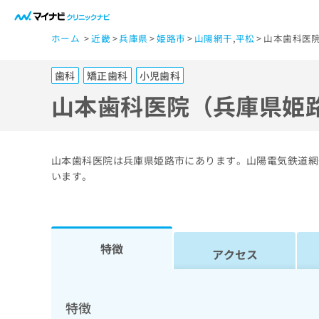
一
ホーム
近畿
兵庫県
姫路市
山陽網干
,
平松
山本歯科医院
般
ユ
歯科
矯正歯科
小児歯科
ー
ザ
山本歯科医院（兵庫県姫
ー
の
方
山本歯科医院は兵庫県姫路市にあります。山陽電気鉄道網
は
います。
こ
ち
ら
特徴
アクセス
医
マ
療
イ
ナ
関
特徴
ビ