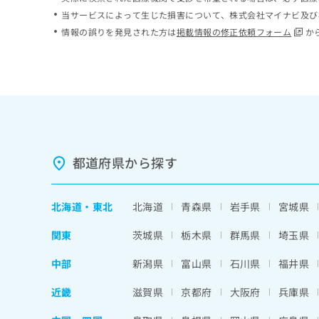
ち
み
当サービスによって生じた損害について、株式会社マイナビ及び
ら
は
情報の誤りを発見された方は
掲載情報の修正依頼フォーム
か
こ
ち
そ
ら
の
他
の
お
問
い
都道府県から探す
合
わ
せ
北海道
・
東北
北海道
青森県
岩手県
宮城県
は
こ
関東
茨城県
栃木県
群馬県
埼玉県
ち
ら
中部
新潟県
富山県
石川県
福井県
近畿
滋賀県
京都府
大阪府
兵庫県