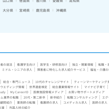
山口県
徳島県
香川県
愛媛県
高知県
大分県
宮崎県
鹿児島県
沖縄県
験者の就活
看護学生向け
医学生・研修医向け
独立・開業情報
転職・
ミドル・シニアの求人
障害者に特化した求人紹介サービス
福祉・介護の
総合・専門ニュース
10代のチャレンジサイト
ティーンマーケティング
ウエディング情報
世界遺産検定
総合農業情報サイト
マイナビ子育て
tudy
My CareerID
医療施設情報メディア
お買い物サポートメディア
ーム業界の転職
20代・第二新卒
新卒紹介
転職コンサルティング
エグ
顧問紹介
薬剤師の転職
看護師の求人
コメディカル求人
医師の求人
支援
外国人材の紹介