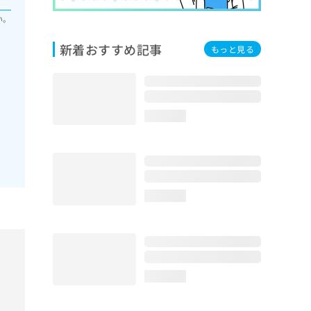
い。
新着おすすめ記事
もっと見る
loading...
loading...
loading...