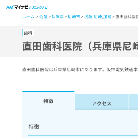
一
ホーム
近畿
兵庫県
尼崎市
杭瀬
,
尼崎
,
加島
直田歯科医
般
ユ
歯科
ー
ザ
直田歯科医院（兵庫県尼
ー
の
方
直田歯科医院は兵庫県尼崎市にあります。阪神電気鉄道本
は
こ
ち
ら
特徴
アクセス
医
マ
療
イ
特徴
ナ
関
ビ