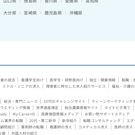
山口県
徳島県
香川県
愛媛県
高知県
大分県
宮崎県
鹿児島県
沖縄県
験者の就活
看護学生向け
医学生・研修医向け
独立・開業情報
転職・
ミドル・シニアの求人
障害者に特化した求人紹介サービス
福祉・介護の
総合・専門ニュース
10代のチャレンジサイト
ティーンマーケティング
ウエディング情報
世界遺産検定
総合農業情報サイト
マイナビ子育て
tudy
My CareerID
医療施設情報メディア
お買い物サポートメディア
ーム業界の転職
20代・第二新卒
新卒紹介
転職コンサルティング
エグ
顧問紹介
薬剤師の転職
看護師の求人
コメディカル求人
医師の求人
支援
外国人材の紹介