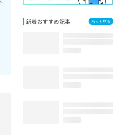
い。
新着おすすめ記事
もっと見る
loading...
loading...
loading...