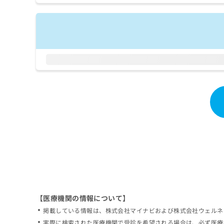
拡
資
きま
充
料
せん
の
ので
の
ご了
お
ご
承く
申
請
ださ
し
求
い。
込
は
み
こ
は
ち
こ
ら
ち
ら
無
料
掲
情
載
報
情
拡
報
充
の
の
修
お
【医療機関の情報について】
正
申
掲載している情報は、株式会社マイナビおよび株式会社ウェルネ
は
し
こ
実際に検索された医療機関で受診を希望される場合は、必ず医療
込