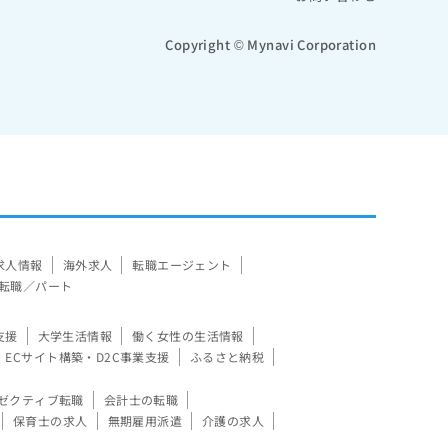
Copyright © Mynavi Corporation
求人情報
海外求人
転職エージェント
転職／パート
支援
大学生活情報
働く女性の生活情報
ECサイト構築・D2C事業支援
ふるさと納税
ゼクティブ転職
会計士の転職
保育士の求人
無期雇用派遣
介護の求人