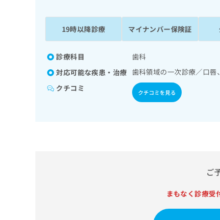
係
ク
者
リ
の
ニ
19時以降診療
マイナンバー保険証
ッ
方
ク
は
ナ
診療科目
歯科
こ
ビ
歯科領域の一次診療／口唇
対応可能な疾患・治療
ち
に
関
ら
クチコミ
クチコミを見る
す
る
お
広
広
問
告
告
い
出
代
合
稿
わ
理
の
せ
店
ご
お
は
の
問
こ
い
まもなく診療受
方
ち
合
ら
は
わ
こ