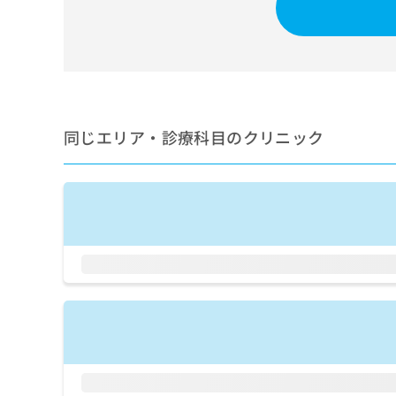
せ
こち
ち
らは
は
マイ
こ
ら
ナビ
ち
クリ
ら
ニッ
クナ
広
ビサ
広
資
イト
告
同じエリア・診療科目のクリニック
告
への
料
出
出
お問
の
稿
合せ
稿
ご
の
フォ
の
請
お
ーム
お
求
問
とな
問
りま
は
い
い
す。
こ
合
合
クリ
ち
わ
ニッ
わ
ら
せ
クの
せ
は
予
は
約・
こ
こ
無
症状
ち
ち
のご
料
ら
相談
ら
情
など
報
はで