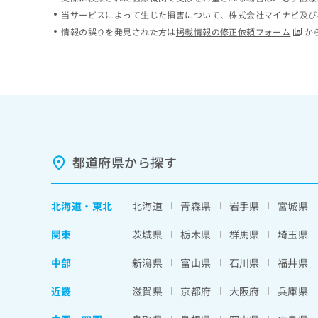
ち
み
当サービスによって生じた損害について、株式会社マイナビ及び
ら
は
情報の誤りを発見された方は
掲載情報の修正依頼フォーム
か
こ
ち
そ
ら
の
他
の
お
問
い
都道府県から探す
合
わ
せ
北海道
・
東北
北海道
青森県
岩手県
宮城県
は
こ
関東
茨城県
栃木県
群馬県
埼玉県
ち
ら
中部
新潟県
富山県
石川県
福井県
近畿
滋賀県
京都府
大阪府
兵庫県