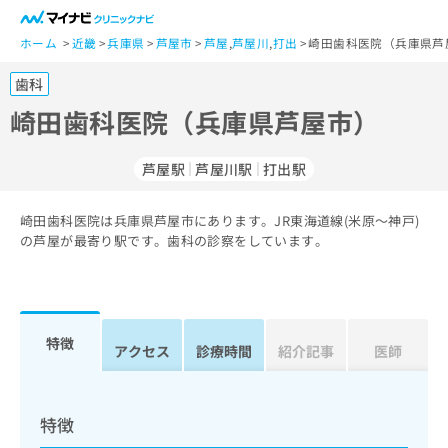
一
般
ホーム
近畿
兵庫県
芦屋市
芦屋
,
芦屋川
,
打出
崎田歯科医院（兵庫県芦
ユ
歯科
ー
ザ
崎田歯科医院（兵庫県芦屋市）
ー
の
芦屋駅
芦屋川駅
打出駅
方
は
こ
崎田歯科医院は兵庫県芦屋市にあります。JR東海道線(米原～神戸)
の芦屋が最寄り駅です。歯科の診察をしています。
ち
ら
医
マ
療
イ
特徴
アクセス
診療時間
紹介記事
医師
関
ナ
係
ビ
者
ク
の
リ
特徴
方
ニ