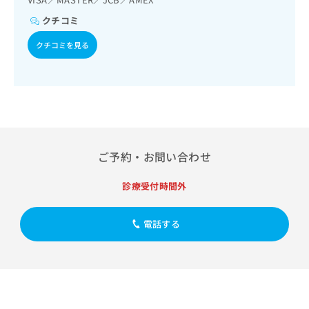
出
稿
クリ
資
稿
ニッ
の
クチコミ
料
クナ
の
お
の
ビサ
お
クチコミを見る
問
ご
イト
問
い
請
への
い
合
お問
求
合
合せ
わ
は
フォ
わ
せ
こ
ーム
せ
は
ち
とな
は
こ
ら
りま
こ
ち
す。
ご予約・お問い合わせ
ち
ら
クリ
無
ら
ニッ
料
クの
診療受付時間外
資
情
予
料
報
約・
の
症状
拡
電話する
のご
ご
充
相談
請
の
など
求
お
はで
は
申
きま
こ
せん
し
ので
ち
込