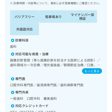
ッ
は
診療時間・内容等について、事前に必ず医療機関にご確認ください。
ク
こ
ナ
ち
マイナンバー保
バリアフリー
駐車場あり
ビ
険証
ら
に
関
外国語対応
広
す
広
告
る
告
診療科目
代
お
出
歯科
理
問
稿
店
い
の
対応可能な疾患・治療
合
の
お
画像診断管理（専ら画像診断を担当する医師による読影）／
わ
方
問
歯科領域の一次診療／埋伏歯抜歯／顎関節症治療／口唇、舌
せ
い
は
若しくは口腔粘膜の炎症、外傷又は腫瘍の治療／口腔領域の
もっと見る
は
合
こ
腫瘍の治療
こ
わ
専門医
ち
ち
せ
口腔外科専門医／歯周病専門医／歯科麻酔専門医
ら
ら
は
専門外来
こ
こち
ち
一般歯科 口腔外科 審美歯科
広
らは
広
ら
告
マイ
対応クレジットカード
告
出
ナビ
VISA／MASTER／JCB／AMEX