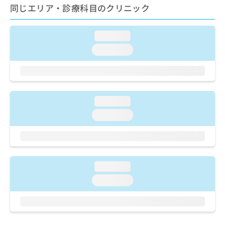
ご了
ら
み
同じエリア・診療科目のクリニック
承く
は
ださ
こ
無
い。
ち
loading...
料
ら
情
loading...
報
拡
掲
充
載
の
情
お
報
loading...
申
の
loading...
し
修
込
正
み
は
は
こ
こ
ち
loading...
ち
ら
ら
loading...
そ
の
他
の