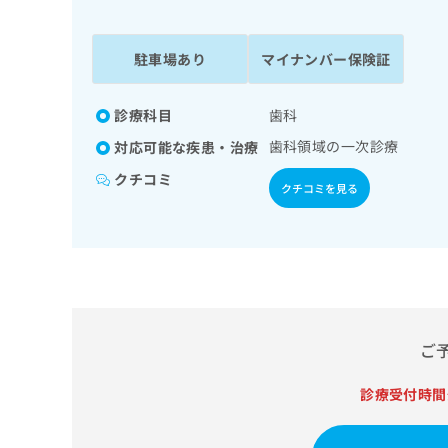
係
ク
者
リ
の
ニ
駐車場あり
マイナンバー保険証
ッ
方
ク
は
ナ
診療科目
歯科
こ
ビ
歯科領域の一次診療
対応可能な疾患・治療
ち
に
関
ら
クチコミ
クチコミを見る
す
る
お
広
広
問
告
告
い
出
代
合
稿
わ
理
の
せ
店
ご
お
は
の
問
こ
い
診療受付時間
方
ち
合
ら
は
わ
こ