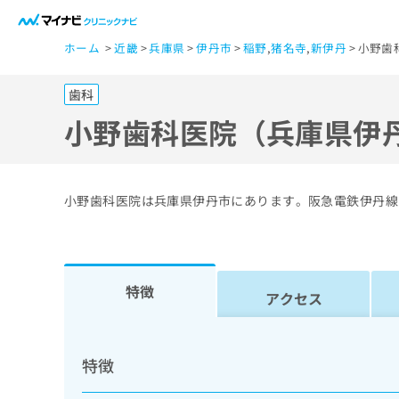
一
ホーム
近畿
兵庫県
伊丹市
稲野
,
猪名寺
,
新伊丹
小野歯
般
ユ
歯科
ー
ザ
小野歯科医院（兵庫県伊
ー
の
方
小野歯科医院は兵庫県伊丹市にあります。阪急電鉄伊丹線
は
こ
ち
ら
特徴
アクセス
医
マ
療
イ
特徴
ナ
関
ビ