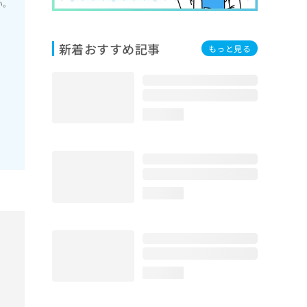
い。
新着おすすめ記事
もっと見る
loading...
loading...
loading...