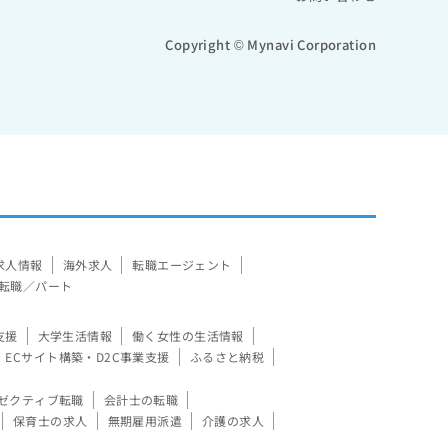
Copyright © Mynavi Corporation
求人情報
海外求人
転職エージェント
転職／パート
支援
大学生活情報
働く女性の生活情報
ECサイト構築・D2C事業支援
ふるさと納税
ゼクティブ転職
会計士の転職
保育士の求人
無期雇用派遣
介護の求人