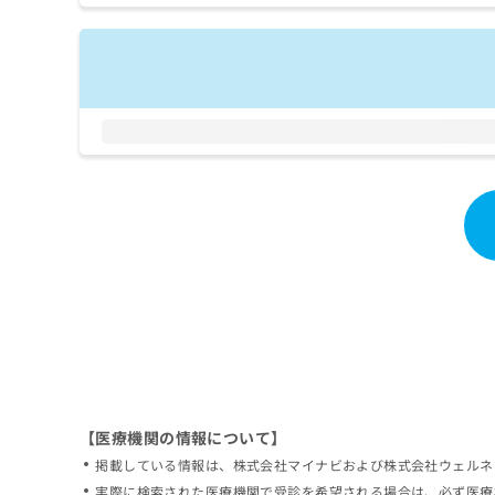
拡
資
きま
充
料
せん
の
ので
の
ご了
お
ご
承く
申
請
ださ
し
求
い。
込
は
み
こ
は
ち
こ
ら
ち
ら
無
料
掲
情
載
報
情
拡
報
充
の
の
修
お
【医療機関の情報について】
正
申
掲載している情報は、株式会社マイナビおよび株式会社ウェルネ
は
し
こ
実際に検索された医療機関で受診を希望される場合は、必ず医療
込