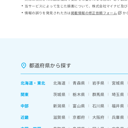
ち
み
当サービスによって生じた損害について、株式会社マイナビ及び
ら
は
情報の誤りを発見された方は
掲載情報の修正依頼フォーム
か
こ
ち
そ
ら
の
他
の
お
問
い
都道府県から探す
合
わ
せ
北海道
・
東北
北海道
青森県
岩手県
宮城県
は
こ
関東
茨城県
栃木県
群馬県
埼玉県
ち
ら
中部
新潟県
富山県
石川県
福井県
近畿
滋賀県
京都府
大阪府
兵庫県