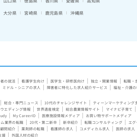
山口県
徳島県
香川県
愛媛県
高知県
大分県
宮崎県
鹿児島県
沖縄県
験者の就活
看護学生向け
医学生・研修医向け
独立・開業情報
転職・
ミドル・シニアの求人
障害者に特化した求人紹介サービス
福祉・介護の
総合・専門ニュース
10代のチャレンジサイト
ティーンマーケティング
ウエディング情報
世界遺産検定
総合農業情報サイト
マイナビ子育て
tudy
My CareerID
医療施設情報メディア
お買い物サポートメディア
ーム業界の転職
20代・第二新卒
新卒紹介
転職コンサルティング
エグ
顧問紹介
薬剤師の転職
看護師の求人
コメディカル求人
医師の求人
支援
外国人材の紹介