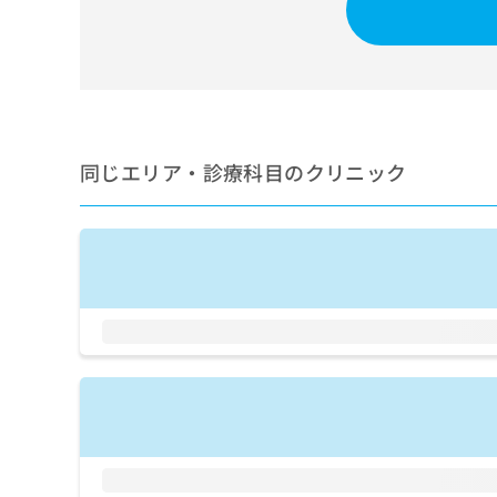
せ
こち
ち
らは
は
マイ
こ
ら
ナビ
ち
クリ
ら
ニッ
クナ
広
ビサ
広
資
イト
告
同じエリア・診療科目のクリニック
告
への
料
出
出
お問
の
稿
合せ
稿
ご
の
フォ
の
請
お
ーム
お
求
問
とな
問
りま
は
い
い
す。
こ
合
合
クリ
ち
わ
ニッ
わ
ら
せ
クの
せ
は
予
は
約・
こ
こ
無
症状
ち
ち
のご
料
ら
相談
ら
情
など
報
はで