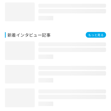
loading...
新着インタビュー記事
もっと見る
loading...
loading...
loading...