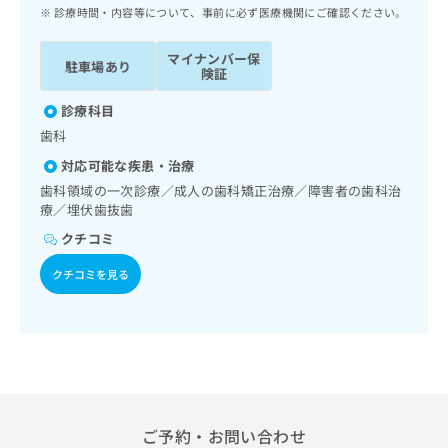
ッ
は
診療時間・内容等について、事前に必ず医療機関にご確認ください。
ク
こ
ナ
ち
マイナンバー保
駐車場あり
ビ
険証
ら
に
関
診療科目
広
す
広
歯科
告
る
告
代
対応可能な疾患・治療
お
出
理
問
歯科領域の一次診療／成人の歯科矯正治療／障害者の歯科治
稿
店
療／埋伏歯抜歯
い
の
合
の
お
クチコミ
わ
方
問
せ
い
クチコミを見る
は
は
合
こ
こ
わ
ち
ち
せ
ら
ら
は
こ
こち
ち
広
らは
広
ら
告
マイ
告
ご予約・お問い合わせ
出
ナビ