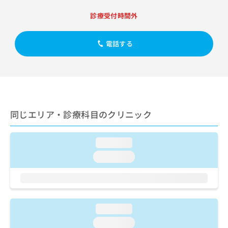
出
稿
クリ
資
稿
ニッ
の
診療受付時間外
料
クナ
の
お
の
ビサ
お
問
ご
イト
問
電話する
い
請
への
い
合
お問
求
合
合せ
わ
は
フォ
わ
せ
こ
ーム
せ
は
ち
とな
は
こ
ら
りま
こ
ち
す。
同じエリア・診療科目のクリニック
ち
ら
クリ
無
ら
ニッ
料
クの
資
情
loading...
予
料
報
約・
loading...
の
症状
拡
のご
ご
充
相談
請
の
など
求
お
はで
は
申
きま
loading...
こ
せん
し
ので
ち
込
loading...