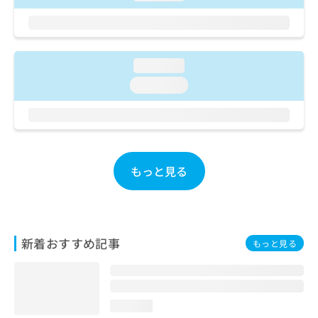
ご了
ら
み
承く
は
ださ
こ
無
い。
ち
料
ら
loading...
情
報
loading...
拡
掲
充
載
の
情
お
報
申
の
し
修
もっと見る
込
正
み
は
は
こ
こ
ち
ち
ら
新着おすすめ記事
もっと見る
ら
そ
の
他
loading...
の