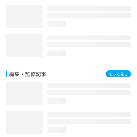
お
問
い
合
loading...
わ
せ
は
こ
ち
loading...
ら
編集・監修記事
もっと見る
loading...
loading...