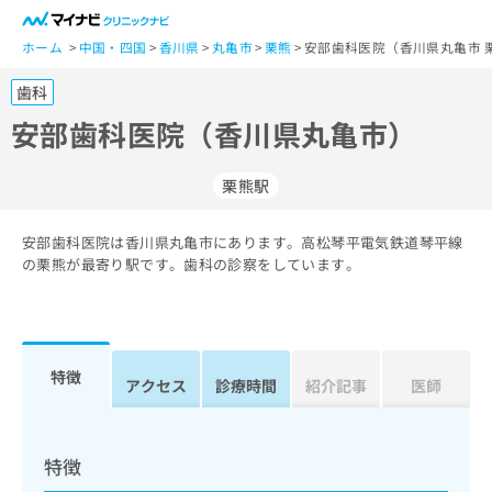
一
般
ホーム
中国・四国
香川県
丸亀市
栗熊
安部歯科医院（香川県丸亀市 
ユ
歯科
ー
ザ
安部歯科医院（香川県丸亀市）
ー
の
栗熊駅
方
は
こ
安部歯科医院は香川県丸亀市にあります。高松琴平電気鉄道琴平線
の栗熊が最寄り駅です。歯科の診察をしています。
ち
ら
医
マ
療
イ
特徴
アクセス
診療時間
紹介記事
医師
関
ナ
係
ビ
者
ク
の
リ
特徴
方
ニ