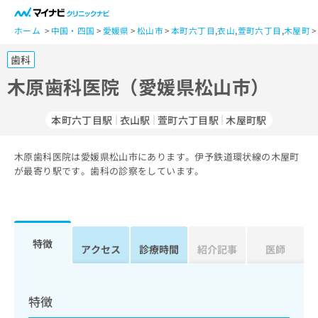
一
般
ホーム
中国・四国
愛媛県
松山市
本町六丁目
,
衣山
,
萱町六丁目
,
木屋町
ユ
歯科
ー
ザ
木原歯科医院（愛媛県松山市）
ー
の
本町六丁目駅
衣山駅
萱町六丁目駅
木屋町駅
方
は
こ
木原歯科医院は愛媛県松山市にあります。伊予鉄道環状線の木屋町
が最寄り駅です。歯科の診察をしています。
ち
ら
医
マ
療
イ
特徴
アクセス
診療時間
紹介記事
医師
関
ナ
係
ビ
者
ク
の
リ
特徴
方
ニ