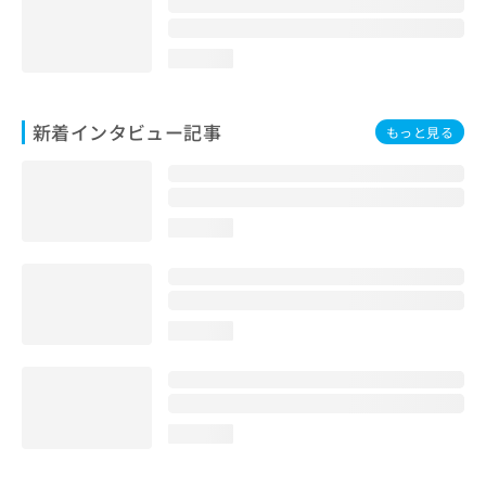
loading...
新着インタビュー記事
もっと見る
loading...
loading...
loading...