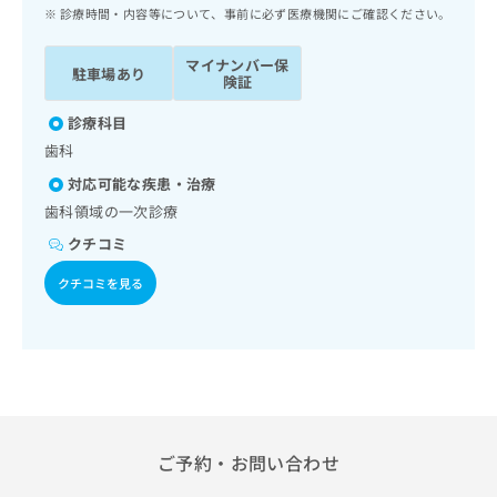
ッ
は
診療時間・内容等について、事前に必ず医療機関にご確認ください。
ク
こ
ナ
ち
マイナンバー保
駐車場あり
ビ
険証
ら
に
関
診療科目
広
す
広
歯科
告
る
告
代
対応可能な疾患・治療
お
出
理
問
歯科領域の一次診療
稿
店
い
の
クチコミ
合
の
お
わ
方
問
クチコミを見る
せ
い
は
は
合
こ
こ
わ
ち
ち
せ
ら
ら
は
こ
こち
ち
広
らは
広
ら
ご予約・お問い合わせ
告
マイ
告
出
ナビ