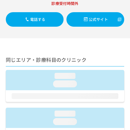
出
稿
クリ
資
診療受付時間外
稿
ニッ
の
料
クナ
の
お
の
ビサ
お
電話する
公式サイト
問
ご
イト
問
い
請
への
い
合
お問
求
合
合せ
わ
は
フォ
わ
せ
こ
ーム
せ
は
ち
とな
は
こ
ら
りま
同じエリア・診療科目のクリニック
こ
ち
す。
ち
ら
クリ
無
ら
ニッ
料
loading...
クの
資
情
予
loading...
料
報
約・
の
症状
拡
のご
ご
充
相談
請
の
など
求
お
はで
loading...
は
申
きま
こ
せん
し
loading...
ので
ち
込