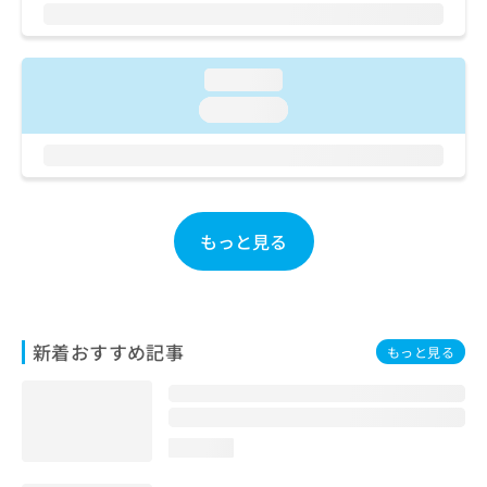
ご了
ら
み
承く
は
ださ
こ
無
い。
ち
料
loading...
ら
情
loading...
報
拡
掲
充
載
の
情
お
報
申
の
もっと見る
し
修
込
正
み
は
は
こ
こ
ち
新着おすすめ記事
もっと見る
ち
ら
ら
そ
の
loading...
他
の