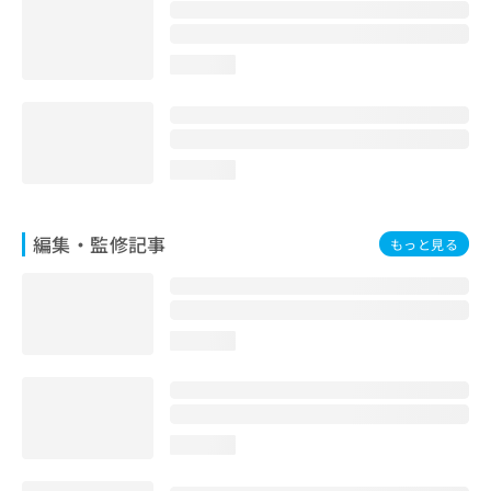
お
問
い
loading...
合
わ
せ
は
こ
loading...
ち
ら
編集・監修記事
もっと見る
loading...
loading...