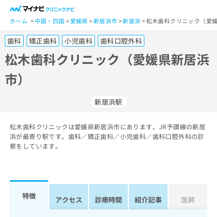
一
般
ホーム
中国・四国
愛媛県
新居浜市
新居浜
松木歯科クリニック（愛媛
ユ
歯科
矯正歯科
小児歯科
歯科口腔外科
ー
ザ
松木歯科クリニック（愛媛県新居浜
ー
市）
の
方
は
新居浜駅
こ
ち
松木歯科クリニックは愛媛県新居浜市にあります。JR予讃線の新居
ら
浜が最寄り駅です。歯科／矯正歯科／小児歯科／歯科口腔外科の診
察をしています。
医
マ
療
イ
関
ナ
係
ビ
者
ク
特徴
アクセス
診療時間
紹介記事
医師
の
リ
方
ニ