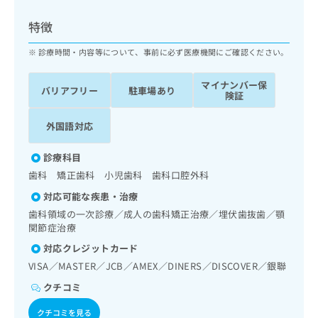
ッ
は
ク
こ
特徴
ナ
ち
ビ
診療時間・内容等について、事前に必ず医療機関にご確認ください。
ら
に
関
マイナンバー保
広
バリアフリー
駐車場あり
す
広
険証
告
る
告
代
お
出
外国語対応
理
問
稿
店
い
の
診療科目
合
の
お
歯科 矯正歯科 小児歯科 歯科口腔外科
わ
方
問
せ
い
は
対応可能な疾患・治療
は
合
こ
歯科領域の一次診療／成人の歯科矯正治療／埋伏歯抜歯／顎
こ
わ
ち
関節症治療
ち
せ
ら
対応クレジットカード
ら
は
こ
VISA／MASTER／JCB／AMEX／DINERS／DISCOVER／銀聯
こち
ち
広
クチコミ
らは
広
ら
告
マイ
告
出
ナビ
クチコミを見る