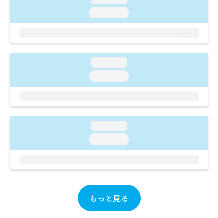
ご了
ら
み
承く
loading...
は
ださ
こ
無
い。
ち
料
ら
情
報
loading...
拡
掲
充
載
loading...
の
情
お
報
申
の
し
修
込
正
loading...
み
は
loading...
は
こ
こ
ち
ち
ら
ら
そ
の
もっと見る
他
の