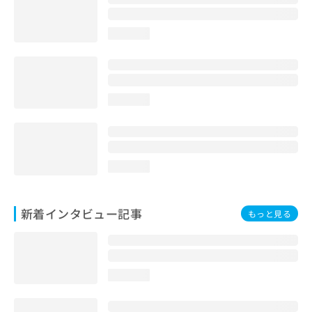
loading...
loading...
loading...
新着インタビュー記事
もっと見る
loading...