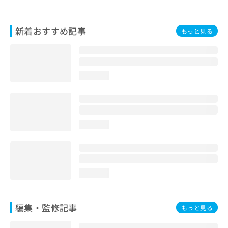
お
問
い
新着おすすめ記事
もっと見る
合
わ
せ
は
loading...
こ
ち
ら
loading...
loading...
編集・監修記事
もっと見る