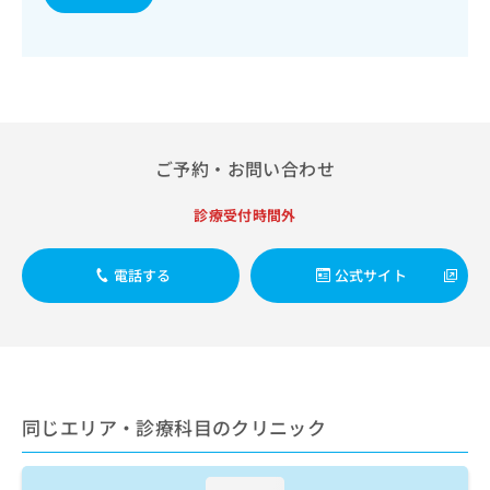
出
稿
クリ
資
稿
ニッ
の
料
クナ
の
お
の
ビサ
お
問
ご
イト
問
い
請
への
い
合
お問
求
合
合せ
わ
は
フォ
わ
せ
こ
ご予約・お問い合わせ
ーム
せ
は
ち
とな
は
こ
ら
りま
診療受付時間外
こ
ち
す。
ち
ら
クリ
無
ら
ニッ
電話する
公式サイト
料
クの
資
情
予
料
報
約・
の
症状
拡
のご
ご
充
相談
請
の
など
求
お
はで
同じエリア・診療科目のクリニック
は
申
きま
こ
せん
し
ので
ち
込
loading...