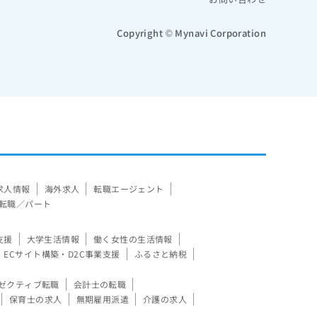
Copyright © Mynavi Corporation
求人情報
海外求人
転職エージェント
転職／パート
支援
大学生活情報
働く女性の生活情報
ECサイト構築・D2C事業支援
ふるさと納税
ゼクティブ転職
会計士の転職
保育士の求人
無期雇用派遣
介護の求人