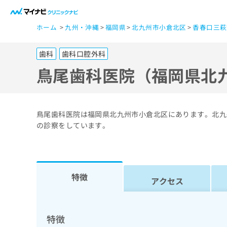
一
ホーム
九州・沖縄
福岡県
北九州市小倉北区
香春口三萩
般
ユ
歯科
歯科口腔外科
ー
ザ
鳥尾歯科医院（福岡県北
ー
の
方
鳥尾歯科医院は福岡県北九州市小倉北区にあります。北九
は
の診察をしています。
こ
ち
ら
特徴
アクセス
医
マ
療
イ
ナ
関
特徴
ビ