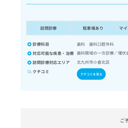
係
ク
者
リ
の
ニ
ッ
方
ク
訪問診療
駐車場あり
マイ
は
ナ
こ
ビ
ち
診療科目
歯科 歯科口腔外科
に
関
ら
歯科領域の一次診療／埋伏
対応可能な疾患・治療
す
る
北九州市小倉北区
訪問診療対応エリア
お
広
クチコミ
広
問
クチコミを見る
告
告
い
出
代
合
稿
わ
理
の
せ
店
お
は
の
問
こ
い
方
ち
合
ら
ご
は
わ
こ