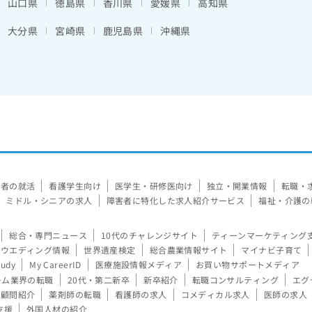
山口県
徳島県
香川県
愛媛県
高知県
大分県
宮崎県
鹿児島県
沖縄県
験者の就活
看護学生向け
医学生・研修医向け
独立・開業情報
転職・
ミドル・シニアの求人
障害者に特化した求人紹介サービス
福祉・介護の
総合・専門ニュース
10代のチャレンジサイト
ティーンマーケティング
ウエディング情報
世界遺産検定
総合農業情報サイト
マイナビ子育て
tudy
My CareerID
医療施設情報メディア
お買い物サポートメディア
ーム業界の転職
20代・第二新卒
新卒紹介
転職コンサルティング
エグ
顧問紹介
薬剤師の転職
看護師の求人
コメディカル求人
医師の求人
支援
外国人材の紹介