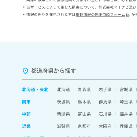
ち
み
当サービスによって生じた損害について、株式会社マイナビ及び
ら
は
情報の誤りを発見された方は
掲載情報の修正依頼フォーム
か
こ
ち
そ
ら
の
他
の
お
問
い
都道府県から探す
合
わ
せ
北海道
・
東北
北海道
青森県
岩手県
宮城県
は
こ
関東
茨城県
栃木県
群馬県
埼玉県
ち
ら
中部
新潟県
富山県
石川県
福井県
近畿
滋賀県
京都府
大阪府
兵庫県