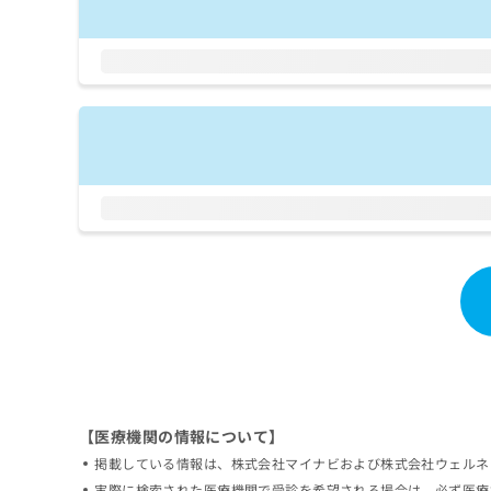
拡
資
きま
充
料
せん
の
ので
の
ご了
お
ご
承く
申
請
ださ
し
求
い。
込
は
み
こ
は
ち
こ
ら
ち
ら
無
料
掲
情
載
報
情
拡
報
充
の
の
修
お
【医療機関の情報について】
正
申
掲載している情報は、株式会社マイナビおよび株式会社ウェルネ
は
し
こ
込
実際に検索された医療機関で受診を希望される場合は、必ず医療