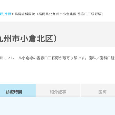
野
,
片野
鳥尾歯科医院（福岡県北九州市小倉北区 香春口三萩野駅）
九州市小倉北区）
州モノレール小倉線の香春口三萩野が最寄り駅です。歯科／歯科口腔
診療時間
紹介記事
医師