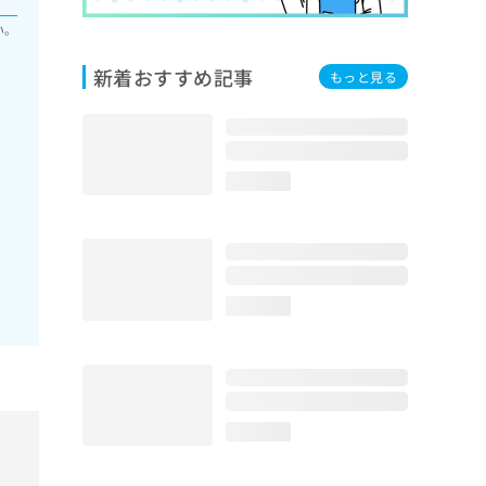
い。
新着おすすめ記事
もっと見る
loading...
loading...
loading...