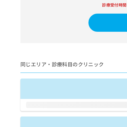
せ
こち
診療受付時間
ち
らは
は
マイ
こ
ら
ナビ
ち
クリ
ら
ニッ
クナ
広
ビサ
広
資
イト
告
告
への
料
出
出
お問
の
稿
合せ
稿
ご
の
フォ
の
請
お
同じエリア・診療科目のクリニック
ーム
お
求
問
とな
問
りま
は
い
い
す。
こ
合
合
クリ
ち
わ
ニッ
わ
ら
せ
クの
せ
は
予
は
約・
こ
こ
無
症状
ち
ち
のご
料
ら
相談
ら
情
など
報
はで