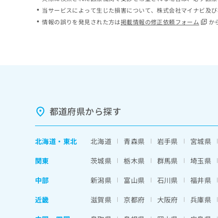
ち
み
当サービスによって生じた損害について、株式会社マイナビ及び
ら
は
情報の誤りを発見された方は
掲載情報の修正依頼フォーム
か
こ
ち
そ
ら
の
他
の
お
問
い
都道府県から探す
合
わ
せ
北海道
・
東北
北海道
青森県
岩手県
宮城県
は
こ
関東
茨城県
栃木県
群馬県
埼玉県
ち
ら
中部
新潟県
富山県
石川県
福井県
近畿
滋賀県
京都府
大阪府
兵庫県