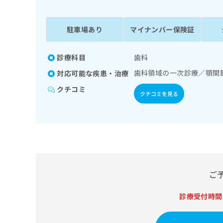
係
ク
者
リ
の
ニ
駐車場あり
マイナンバー保険証
ッ
方
ク
は
ナ
診療科目
歯科
こ
ビ
歯科領域の一次診療／顎関
対応可能な疾患・治療
ち
に
関
ら
クチコミ
クチコミを見る
す
る
お
広
広
問
告
告
い
出
代
合
稿
わ
理
の
せ
店
ご
お
は
の
問
こ
い
診療受付時間
方
ち
合
ら
は
わ
こ