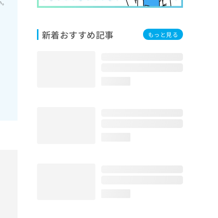
い。
新着おすすめ記事
もっと見る
loading...
loading...
loading...