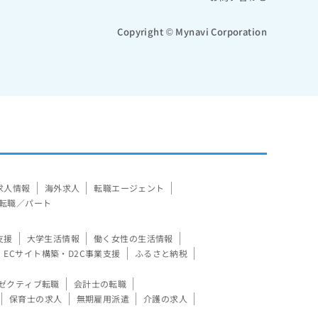
Copyright © Mynavi Corporation
求人情報
海外求人
転職エージェント
転職／パート
支援
大学生活情報
働く女性の生活情報
ECサイト構築・D2C事業支援
ふるさと納税
ゼクティブ転職
会計士の転職
保育士の求人
無期雇用派遣
介護の求人