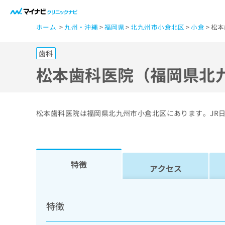
一
ホーム
九州・沖縄
福岡県
北九州市小倉北区
小倉
松本
般
ユ
歯科
ー
ザ
松本歯科医院（福岡県北
ー
の
方
松本歯科医院は福岡県北九州市小倉北区にあります。JR
は
こ
ち
ら
特徴
アクセス
医
マ
療
イ
特徴
ナ
関
ビ