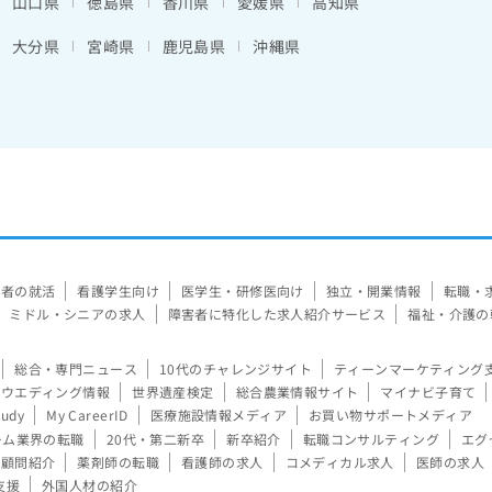
山口県
徳島県
香川県
愛媛県
高知県
大分県
宮崎県
鹿児島県
沖縄県
験者の就活
看護学生向け
医学生・研修医向け
独立・開業情報
転職・
ミドル・シニアの求人
障害者に特化した求人紹介サービス
福祉・介護の
総合・専門ニュース
10代のチャレンジサイト
ティーンマーケティング
ウエディング情報
世界遺産検定
総合農業情報サイト
マイナビ子育て
tudy
My CareerID
医療施設情報メディア
お買い物サポートメディア
ーム業界の転職
20代・第二新卒
新卒紹介
転職コンサルティング
エグ
顧問紹介
薬剤師の転職
看護師の求人
コメディカル求人
医師の求人
支援
外国人材の紹介