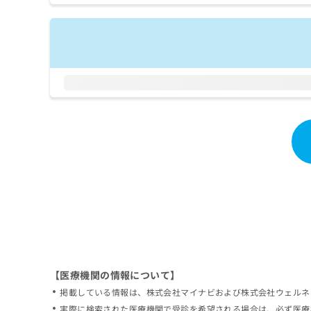
拡
資
きま
充
料
せん
の
ので
の
ご了
お
ご
承く
申
請
ださ
し
求
い。
込
は
み
こ
は
ち
こ
ら
ち
ら
無
料
掲
情
載
報
情
拡
報
充
の
の
修
お
【医療機関の情報について】
正
申
掲載している情報は、株式会社マイナビおよび株式会社ウェルネ
は
し
こ
実際に検索された医療機関で受診を希望される場合は、必ず医療
込