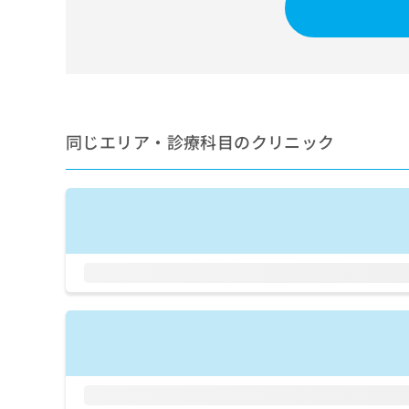
せ
こち
ち
らは
は
マイ
こ
ら
ナビ
ち
クリ
ら
ニッ
クナ
広
ビサ
広
資
イト
告
同じエリア・診療科目のクリニック
告
への
料
出
出
お問
の
稿
合せ
稿
ご
の
フォ
の
請
お
ーム
お
求
問
とな
問
りま
は
い
い
す。
こ
合
合
クリ
ち
わ
ニッ
わ
ら
せ
クの
せ
は
予
は
約・
こ
こ
無
症状
ち
ち
のご
料
ら
相談
ら
情
など
報
はで