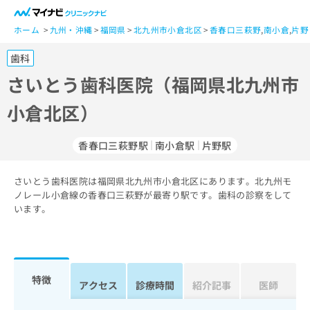
一
般
ホーム
九州・沖縄
福岡県
北九州市小倉北区
香春口三萩野
,
南小倉
,
片野
ユ
歯科
ー
ザ
さいとう歯科医院（福岡県北九州市
ー
小倉北区）
の
方
は
香春口三萩野駅
南小倉駅
片野駅
こ
ち
さいとう歯科医院は福岡県北九州市小倉北区にあります。北九州モ
ら
ノレール小倉線の香春口三萩野が最寄り駅です。歯科の診察をして
います。
医
マ
療
イ
関
ナ
係
ビ
者
ク
特徴
アクセス
診療時間
紹介記事
医師
の
リ
方
ニ