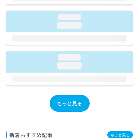
ご了
ら
み
承く
は
ださ
こ
無
い。
loading...
ち
料
loading...
ら
情
報
拡
掲
充
載
の
情
loading...
お
報
loading...
申
の
し
修
込
正
み
は
は
こ
こ
ち
もっと見る
ち
ら
ら
そ
の
他
新着おすすめ記事
もっと見る
の