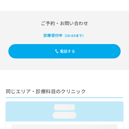
出
稿
クリ
資
稿
ニッ
の
料
クナ
の
お
の
ビサ
お
問
ご
イト
ご予約・お問い合わせ
問
い
請
への
い
合
お問
求
診療受付中
（19:00まで）
合
合せ
わ
は
フォ
わ
せ
こ
ーム
せ
は
ち
電話する
とな
は
こ
ら
りま
こ
ち
す。
ち
ら
クリ
無
ら
ニッ
料
クの
資
情
予
料
報
約・
同じエリア・診療科目のクリニック
の
症状
拡
のご
ご
充
相談
請
の
など
loading...
求
お
はで
は
申
きま
loading...
こ
せん
し
ので
ち
込