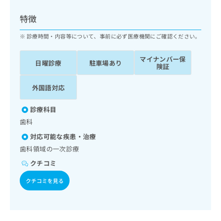
ッ
は
ク
こ
特徴
ナ
ち
ビ
診療時間・内容等について、事前に必ず医療機関にご確認ください。
ら
に
関
マイナンバー保
広
日曜診療
駐車場あり
す
広
険証
告
る
告
代
お
出
外国語対応
理
問
稿
店
い
の
診療科目
合
の
お
歯科
わ
方
問
せ
い
は
対応可能な疾患・治療
は
合
こ
歯科領域の一次診療
こ
わ
ち
ち
クチコミ
せ
ら
ら
は
クチコミを見る
こ
こち
ち
広
らは
広
ら
告
マイ
告
出
ナビ