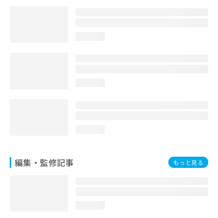
お
問
い
合
loading...
わ
せ
は
こ
loading...
ち
ら
loading...
編集・監修記事
もっと見る
loading...