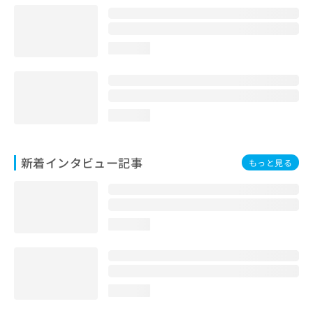
loading...
loading...
新着インタビュー記事
もっと見る
loading...
loading...