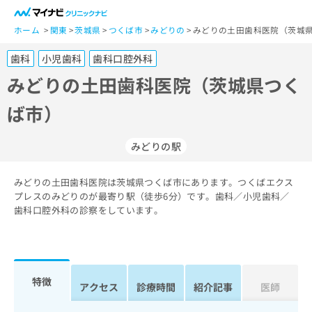
一
般
ホーム
関東
茨城県
つくば市
みどりの
みどりの土田歯科医院（茨城県
ユ
歯科
小児歯科
歯科口腔外科
ー
ザ
みどりの土田歯科医院（茨城県つく
ー
ば市）
の
方
は
みどりの駅
こ
ち
みどりの土田歯科医院は茨城県つくば市にあります。つくばエクス
ら
プレスのみどりのが最寄り駅（徒歩6分）です。歯科／小児歯科／
歯科口腔外科の診察をしています。
医
マ
療
イ
関
ナ
係
ビ
者
ク
特徴
アクセス
診療時間
紹介記事
医師
の
リ
方
ニ