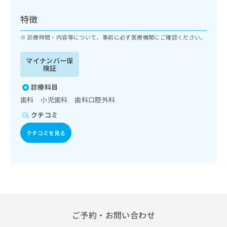
ッ
は
ク
こ
特徴
ナ
ち
ビ
診療時間・内容等について、事前に必ず医療機関にご確認ください。
ら
に
関
マイナンバー保
広
す
広
険証
告
る
告
代
お
診療科目
出
理
問
稿
歯科 小児歯科 歯科口腔外科
店
い
の
クチコミ
合
の
お
わ
方
問
クチコミを見る
せ
い
は
は
合
こ
こ
わ
ち
ち
せ
ら
ら
は
こ
こち
ち
広
らは
広
ら
告
ご予約・お問い合わせ
マイ
告
出
ナビ