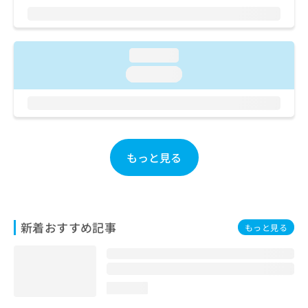
ご了
ら
み
承く
は
ださ
こ
無
い。
ち
料
loading...
ら
情
loading...
報
拡
掲
充
載
の
情
お
報
申
の
もっと見る
し
修
込
正
み
は
は
こ
こ
ち
新着おすすめ記事
もっと見る
ち
ら
ら
そ
の
loading...
他
の