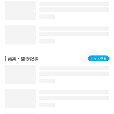
お
問
い
loading...
合
わ
せ
は
こ
loading...
ち
ら
編集・監修記事
もっと見る
loading...
loading...