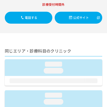
出
稿
クリ
資
診療受付時間外
稿
ニッ
の
料
クナ
の
お
の
ビサ
お
問
ご
電話する
公式サイト
イト
問
い
請
への
い
合
お問
求
合
合せ
わ
は
フォ
わ
せ
こ
ーム
せ
は
ち
とな
は
こ
ら
りま
こ
ち
同じエリア・診療科目のクリニック
す。
ち
ら
クリ
無
ら
ニッ
料
クの
loading...
資
情
予
料
loading...
報
約・
の
症状
拡
のご
ご
充
相談
請
の
など
求
お
はで
は
申
loading...
きま
こ
せん
し
loading...
ので
ち
込