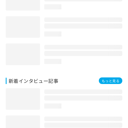
loading...
loading...
loading...
新着インタビュー記事
もっと見る
loading...