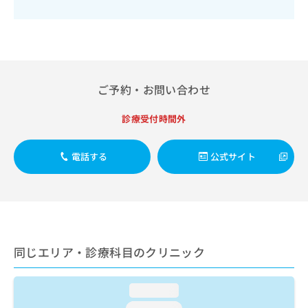
出
稿
クリ
資
稿
ニッ
の
料
クナ
の
お
の
ビサ
お
問
ご
イト
問
い
請
への
い
合
お問
求
合
合せ
ご予約・お問い合わせ
わ
は
フォ
わ
せ
こ
ーム
せ
は
ち
診療受付時間外
とな
は
こ
ら
りま
こ
ち
す。
ち
電話する
公式サイト
ら
クリ
無
ら
ニッ
料
クの
資
情
予
料
報
約・
の
症状
拡
のご
ご
充
相談
請
の
同じエリア・診療科目のクリニック
など
求
お
はで
は
申
きま
こ
せん
し
loading...
ので
ち
込