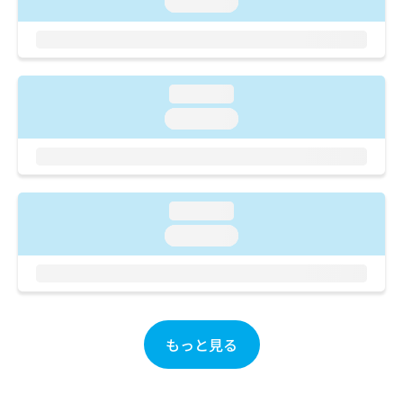
loading...
ご了
ら
み
承く
は
ださ
こ
無
い。
ち
料
ら
情
loading...
報
loading...
拡
掲
充
載
の
情
お
報
申
の
し
loading...
修
込
正
loading...
み
は
は
こ
こ
ち
ち
ら
ら
もっと見る
そ
の
他
の