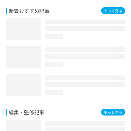
お
問
新着おすすめ記事
もっと見る
い
合
わ
せ
loading...
は
こ
ち
ら
loading...
loading...
編集・監修記事
もっと見る