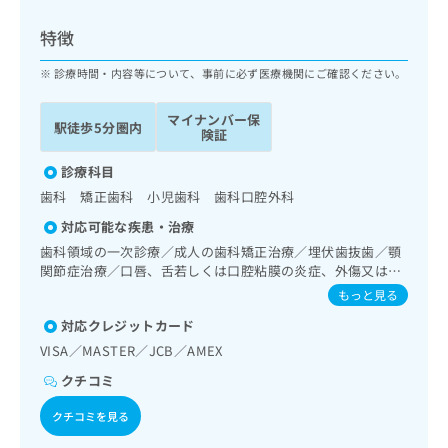
ッ
は
ク
こ
特徴
ナ
ち
ビ
診療時間・内容等について、事前に必ず医療機関にご確認ください。
ら
に
関
マイナンバー保
広
駅徒歩5分圏内
す
広
険証
告
る
告
代
お
診療科目
出
理
問
稿
歯科 矯正歯科 小児歯科 歯科口腔外科
店
い
の
対応可能な疾患・治療
合
の
お
わ
歯科領域の一次診療／成人の歯科矯正治療／埋伏歯抜歯／顎
方
問
せ
関節症治療／口唇、舌若しくは口腔粘膜の炎症、外傷又は腫
い
は
瘍の治療
は
合
もっと見る
こ
こ
わ
ち
対応クレジットカード
ち
せ
ら
ら
VISA／MASTER／JCB／AMEX
は
こ
クチコミ
こち
ち
広
らは
広
ら
告
クチコミを見る
マイ
告
出
ナビ