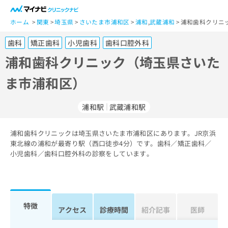
一
般
ホーム
関東
埼玉県
さいたま市浦和区
浦和
,
武蔵浦和
浦和歯科クリニ
ユ
歯科
矯正歯科
小児歯科
歯科口腔外科
ー
ザ
浦和歯科クリニック（埼玉県さいた
ー
ま市浦和区）
の
方
は
浦和駅
武蔵浦和駅
こ
ち
浦和歯科クリニックは埼玉県さいたま市浦和区にあります。JR京浜
ら
東北線の浦和が最寄り駅（西口徒歩4分）です。歯科／矯正歯科／
小児歯科／歯科口腔外科の診察をしています。
医
マ
療
イ
関
ナ
係
ビ
者
ク
特徴
アクセス
診療時間
紹介記事
医師
の
リ
方
ニ