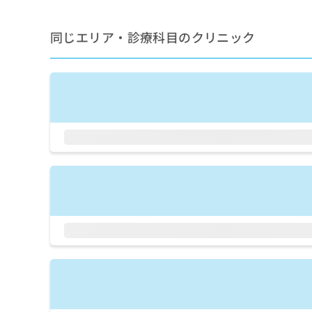
せ
こち
ち
らは
は
マイ
こ
ら
同じエリア・診療科目のクリニック
ナビ
ち
クリ
ら
ニッ
クナ
広
ビサ
広
資
イト
告
告
への
料
出
出
お問
の
稿
合せ
稿
ご
の
フォ
の
請
お
ーム
お
求
問
とな
問
りま
は
い
い
す。
こ
合
合
クリ
ち
わ
ニッ
わ
ら
せ
クの
せ
は
予
は
約・
こ
こ
無
症状
ち
ち
のご
料
ら
相談
ら
情
など
報
はで