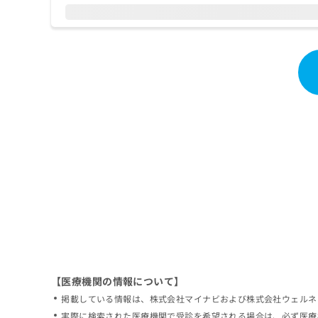
拡
資
きま
充
料
せん
の
ので
の
ご了
お
ご
承く
申
請
ださ
し
求
い。
込
は
み
こ
は
ち
こ
ら
ち
ら
無
料
掲
情
載
報
情
拡
報
充
の
の
修
お
【医療機関の情報について】
正
申
掲載している情報は、株式会社マイナビおよび株式会社ウェルネ
は
し
こ
実際に検索された医療機関で受診を希望される場合は、必ず医療
込