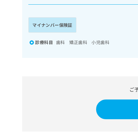
係
ク
者
リ
の
ニ
ッ
方
マイナンバー保険証
ク
は
ナ
こ
ビ
診療科目
歯科 矯正歯科 小児歯科
ち
に
関
ら
す
る
お
広
広
問
告
告
い
ご
出
代
合
稿
わ
理
の
せ
店
お
は
の
問
こ
い
方
ち
合
ら
は
わ
こ