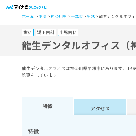
一
ホーム
関東
神奈川県
平塚市
平塚
龍生デンタルオフィ
般
ユ
歯科
矯正歯科
小児歯科
ー
ザ
龍生デンタルオフィス（
ー
の
方
龍生デンタルオフィスは神奈川県平塚市にあります。JR
は
診察をしています。
こ
ち
ら
特徴
アクセス
医
マ
療
イ
ナ
関
特徴
ビ