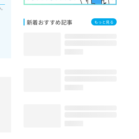
い。
新着おすすめ記事
もっと見る
loading...
loading...
loading...