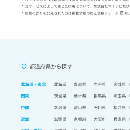
ち
み
当サービスによって生じた損害について、株式会社マイナビ及び
ら
は
情報の誤りを発見された方は
掲載情報の修正依頼フォーム
か
こ
ち
そ
ら
の
他
の
お
問
い
都道府県から探す
合
わ
せ
北海道
・
東北
北海道
青森県
岩手県
宮城県
は
こ
関東
茨城県
栃木県
群馬県
埼玉県
ち
ら
中部
新潟県
富山県
石川県
福井県
近畿
滋賀県
京都府
大阪府
兵庫県