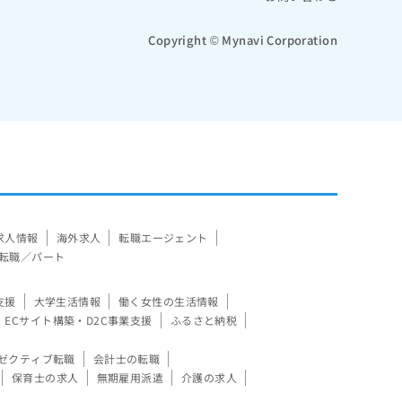
Copyright © Mynavi Corporation
求人情報
海外求人
転職エージェント
転職／パート
支援
大学生活情報
働く女性の生活情報
ECサイト構築・D2C事業支援
ふるさと納税
ゼクティブ転職
会計士の転職
保育士の求人
無期雇用派遣
介護の求人