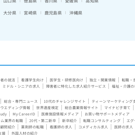
山口県
徳島県
香川県
愛媛県
高知県
大分県
宮崎県
鹿児島県
沖縄県
験者の就活
看護学生向け
医学生・研修医向け
独立・開業情報
転職・
ミドル・シニアの求人
障害者に特化した求人紹介サービス
福祉・介護の
総合・専門ニュース
10代のチャレンジサイト
ティーンマーケティング
ウエディング情報
世界遺産検定
総合農業情報サイト
マイナビ子育て
tudy
My CareerID
医療施設情報メディア
お買い物サポートメディア
ーム業界の転職
20代・第二新卒
新卒紹介
転職コンサルティング
エグ
顧問紹介
薬剤師の転職
看護師の求人
コメディカル求人
医師の求人
支援
外国人材の紹介