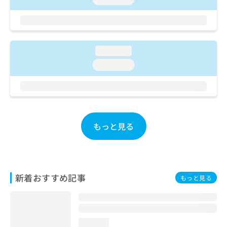
ご了
ら
み
承く
は
ださ
こ
無
い。
ち
料
ら
情
loading...
報
loading...
拡
掲
充
載
の
情
お
報
申
の
し
修
もっと見る
込
正
み
は
は
こ
こ
ち
ち
ら
新着おすすめ記事
もっと見る
ら
そ
の
他
loading...
の