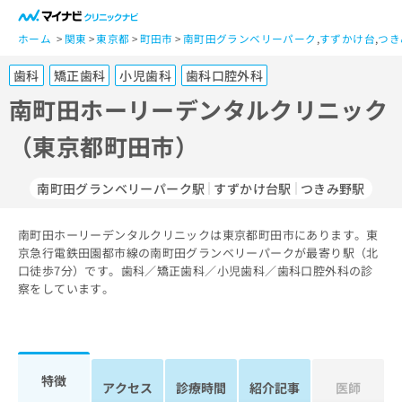
一
般
ホーム
関東
東京都
町田市
南町田グランベリーパーク
,
すずかけ台
,
つき
ユ
歯科
矯正歯科
小児歯科
歯科口腔外科
ー
ザ
南町田ホーリーデンタルクリニック
ー
（東京都町田市）
の
方
は
南町田グランベリーパーク駅
すずかけ台駅
つきみ野駅
こ
ち
南町田ホーリーデンタルクリニックは東京都町田市にあります。東
ら
京急行電鉄田園都市線の南町田グランベリーパークが最寄り駅（北
口徒歩7分）です。歯科／矯正歯科／小児歯科／歯科口腔外科の診
医
マ
察をしています。
療
イ
関
ナ
係
ビ
者
ク
の
リ
特徴
アクセス
診療時間
紹介記事
医師
方
ニ