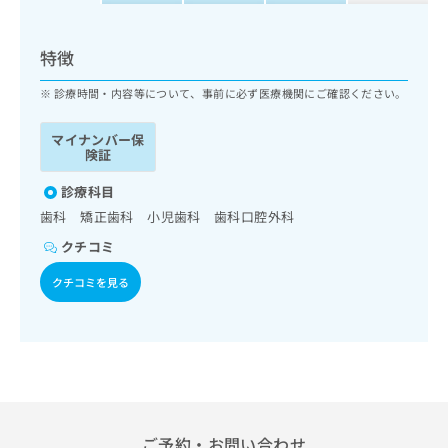
ッ
は
ク
こ
ナ
特徴
ち
ビ
ら
に
診療時間・内容等について、事前に必ず医療機関にご確認ください。
関
広
す
広
マイナンバー保
告
る
告
険証
代
お
出
理
問
診療科目
稿
店
い
の
歯科 矯正歯科 小児歯科 歯科口腔外科
合
の
お
クチコミ
わ
方
問
せ
い
は
クチコミを見る
は
合
こ
こ
わ
ち
ち
せ
ら
ら
は
こ
こち
ち
広
らは
広
ら
告
マイ
告
出
ナビ
ご予約・お問い合わせ