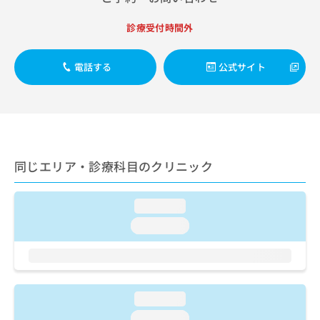
出
稿
クリ
資
稿
ニッ
の
料
診療受付時間外
クナ
の
お
の
ビサ
お
問
ご
イト
問
い
請
への
電話する
公式サイト
い
合
お問
求
合
合せ
わ
は
フォ
わ
せ
こ
ーム
せ
は
ち
とな
は
こ
ら
りま
こ
ち
す。
ち
ら
同じエリア・診療科目のクリニック
クリ
無
ら
ニッ
料
クの
資
情
予
loading...
料
報
約・
の
症状
loading...
拡
のご
ご
充
相談
請
の
など
求
お
はで
は
申
きま
こ
せん
し
loading...
ので
ち
込
loading...