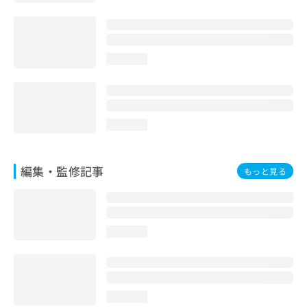
お
問
い
合
loading...
わ
せ
は
こ
ち
loading...
ら
編集・監修記事
もっと見る
loading...
loading...