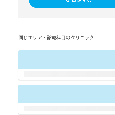
せ
こち
ち
らは
は
マイ
こ
ら
ナビ
ち
クリ
ら
ニッ
クナ
広
ビサ
広
資
イト
同じエリア・診療科目のクリニック
告
告
への
料
出
出
お問
の
稿
合せ
稿
ご
の
フォ
の
請
お
ーム
お
求
問
とな
問
りま
は
い
い
す。
こ
合
合
クリ
ち
わ
ニッ
わ
ら
せ
クの
せ
は
予
は
約・
こ
こ
無
症状
ち
ち
のご
料
ら
相談
ら
情
など
報
はで