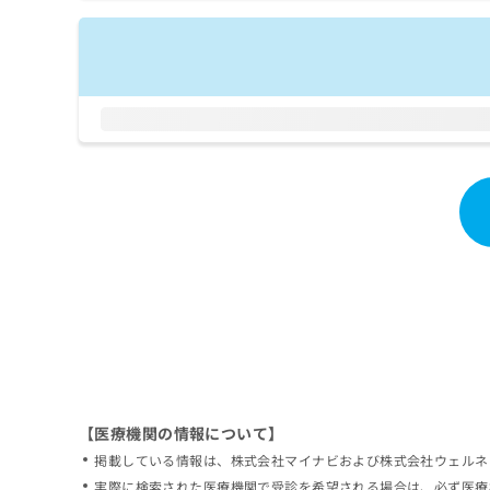
拡
資
きま
充
料
せん
の
ので
の
ご了
お
ご
承く
申
請
ださ
し
求
い。
込
は
み
こ
は
ち
こ
ら
ち
ら
無
料
掲
情
載
報
情
拡
報
充
の
の
修
お
【医療機関の情報について】
正
申
掲載している情報は、株式会社マイナビおよび株式会社ウェルネ
は
し
こ
実際に検索された医療機関で受診を希望される場合は、必ず医療
込