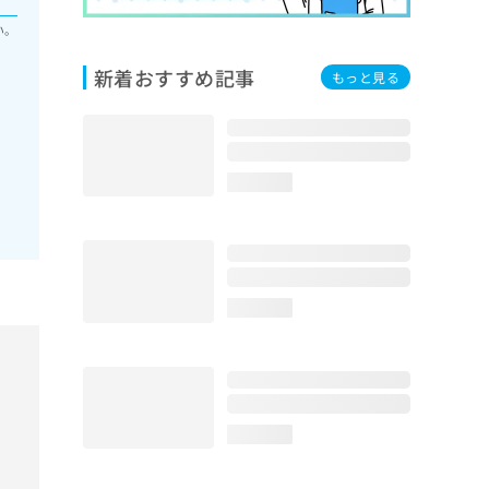
い。
新着おすすめ記事
もっと見る
loading...
loading...
loading...