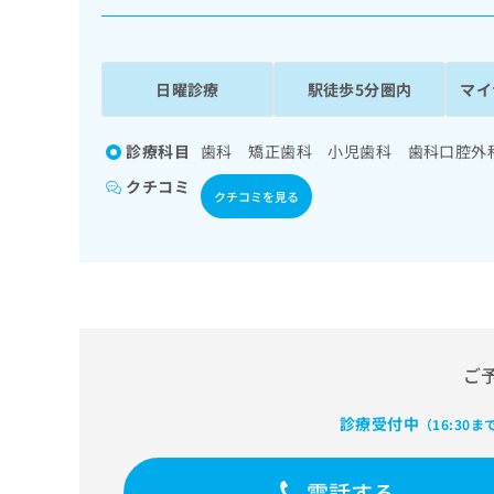
係
ク
者
リ
の
ニ
ッ
方
日曜診療
駅徒歩5分圏内
マイ
ク
は
ナ
こ
ビ
診療科目
歯科 矯正歯科 小児歯科 歯科口腔外
ち
に
クチコミ
関
ら
クチコミを見る
す
る
お
広
広
問
告
告
い
出
代
合
稿
わ
理
の
せ
ご
店
お
は
の
問
こ
診療受付中
（16:30ま
い
方
ち
合
ら
は
わ
電話する
こ