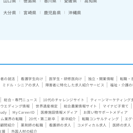
山口県
徳島県
香川県
愛媛県
高知県
大分県
宮崎県
鹿児島県
沖縄県
験者の就活
看護学生向け
医学生・研修医向け
独立・開業情報
転職・
ミドル・シニアの求人
障害者に特化した求人紹介サービス
福祉・介護の
総合・専門ニュース
10代のチャレンジサイト
ティーンマーケティング
ウエディング情報
世界遺産検定
総合農業情報サイト
マイナビ子育て
tudy
My CareerID
医療施設情報メディア
お買い物サポートメディア
ーム業界の転職
20代・第二新卒
新卒紹介
転職コンサルティング
エグ
顧問紹介
薬剤師の転職
看護師の求人
コメディカル求人
医師の求人
支援
外国人材の紹介