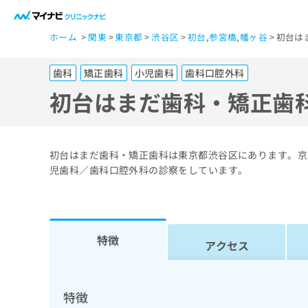
一
ホーム
関東
東京都
渋谷区
初台
,
参宮橋
,
幡ヶ谷
初台は
般
ユ
歯科
矯正歯科
小児歯科
歯科口腔外科
ー
ザ
初台はまだ歯科・矯正歯
ー
の
方
初台はまだ歯科・矯正歯科は東京都渋谷区にあります。京
は
児歯科／歯科口腔外科の診察をしています。
こ
ち
ら
特徴
アクセス
医
マ
療
イ
ナ
関
特徴
ビ