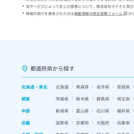
ち
み
当サービスによって生じた損害について、株式会社マイナビ及び
ら
は
情報の誤りを発見された方は
掲載情報の修正依頼フォーム
か
こ
ち
そ
ら
の
他
の
お
問
い
都道府県から探す
合
わ
せ
北海道
・
東北
北海道
青森県
岩手県
宮城県
は
こ
関東
茨城県
栃木県
群馬県
埼玉県
ち
ら
中部
新潟県
富山県
石川県
福井県
近畿
滋賀県
京都府
大阪府
兵庫県