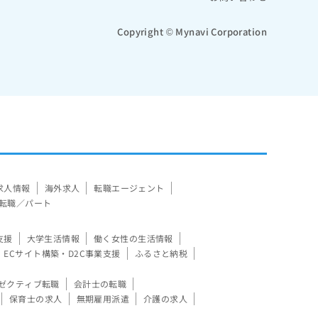
Copyright © Mynavi Corporation
求人情報
海外求人
転職エージェント
転職／パート
支援
大学生活情報
働く女性の生活情報
ECサイト構築・D2C事業支援
ふるさと納税
ゼクティブ転職
会計士の転職
保育士の求人
無期雇用派遣
介護の求人