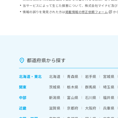
ち
み
当サービスによって生じた損害について、株式会社マイナビ及び
ら
は
情報の誤りを発見された方は
掲載情報の修正依頼フォーム
か
こ
ち
そ
ら
の
他
の
お
問
い
都道府県から探す
合
わ
せ
北海道
・
東北
北海道
青森県
岩手県
宮城県
は
こ
関東
茨城県
栃木県
群馬県
埼玉県
ち
ら
中部
新潟県
富山県
石川県
福井県
近畿
滋賀県
京都府
大阪府
兵庫県