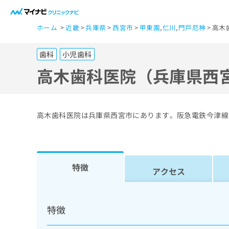
一
ホーム
近畿
兵庫県
西宮市
甲東園
,
仁川
,
門戸厄神
高木
般
ユ
歯科
小児歯科
ー
ザ
高木歯科医院（兵庫県西
ー
の
方
高木歯科医院は兵庫県西宮市にあります。阪急電鉄今津線
は
こ
ち
ら
特徴
アクセス
医
マ
療
イ
特徴
ナ
関
ビ