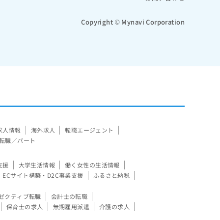
Copyright © Mynavi Corporation
求人情報
海外求人
転職エージェント
転職／パート
支援
大学生活情報
働く女性の生活情報
ECサイト構築・D2C事業支援
ふるさと納税
ゼクティブ転職
会計士の転職
保育士の求人
無期雇用派遣
介護の求人