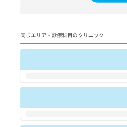
せ
こち
ち
らは
は
マイ
こ
ら
ナビ
ち
クリ
ら
ニッ
クナ
同じエリア・診療科目のクリニック
広
ビサ
広
資
イト
告
告
への
料
出
出
お問
の
稿
合せ
稿
ご
の
フォ
の
請
お
ーム
お
求
問
とな
問
りま
は
い
い
す。
こ
合
合
クリ
ち
わ
ニッ
わ
ら
せ
クの
せ
は
予
は
約・
こ
こ
無
症状
ち
ち
のご
料
ら
相談
ら
情
など
報
はで