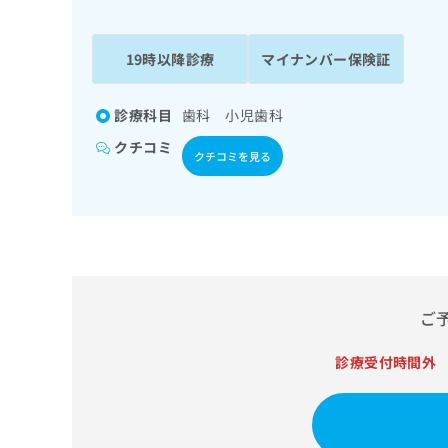
係
ク
者
リ
の
ニ
19時以降診療
マイナンバー保険証
ッ
方
ク
は
ナ
診療科目
歯科 小児歯科
こ
ビ
クチコミ
ち
に
クチコミを見る
関
ら
す
る
お
広
広
問
告
告
い
出
代
合
稿
わ
ご
理
の
せ
店
お
は
診療受付時間外
の
問
こ
い
方
ち
合
ら
は
わ
こ