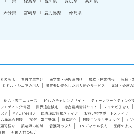
山口県
徳島県
香川県
愛媛県
高知県
大分県
宮崎県
鹿児島県
沖縄県
験者の就活
看護学生向け
医学生・研修医向け
独立・開業情報
転職・
ミドル・シニアの求人
障害者に特化した求人紹介サービス
福祉・介護の
総合・専門ニュース
10代のチャレンジサイト
ティーンマーケティング
ウエディング情報
世界遺産検定
総合農業情報サイト
マイナビ子育て
tudy
My CareerID
医療施設情報メディア
お買い物サポートメディア
ーム業界の転職
20代・第二新卒
新卒紹介
転職コンサルティング
エグ
顧問紹介
薬剤師の転職
看護師の求人
コメディカル求人
医師の求人
支援
外国人材の紹介