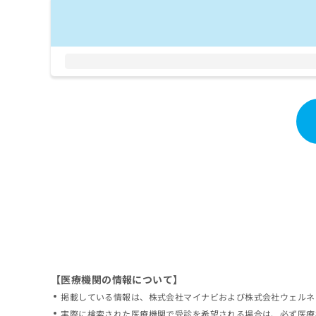
拡
資
きま
充
料
せん
の
ので
の
ご了
お
ご
承く
申
請
ださ
し
求
い。
込
は
み
こ
は
ち
こ
ら
ち
ら
無
料
掲
情
載
報
情
拡
報
充
の
の
修
お
【医療機関の情報について】
正
申
掲載している情報は、株式会社マイナビおよび株式会社ウェルネ
は
し
こ
実際に検索された医療機関で受診を希望される場合は、必ず医療
込