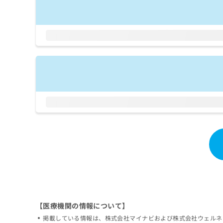
拡
資
きま
充
料
せん
の
ので
の
ご了
お
ご
承く
申
請
ださ
し
求
い。
込
は
み
こ
は
ち
こ
ら
ち
ら
無
料
掲
情
載
報
情
拡
報
充
の
の
修
お
正
申
【医療機関の情報について】
は
し
掲載している情報は、株式会社マイナビおよび株式会社ウェルネ
こ
込