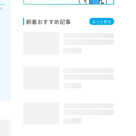
い。
新着おすすめ記事
もっと見る
loading...
loading...
loading...