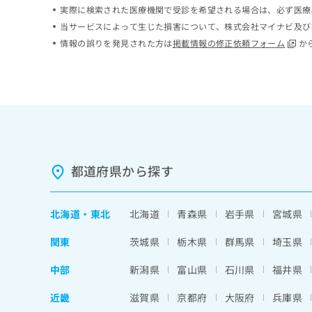
実際に検索された医療機関で受診を希望される場合は、必ず医療
ち
み
ら
は
当サービスによって生じた損害について、株式会社マイナビ及び
こ
情報の誤りを発見された方は
掲載情報の修正依頼フォーム
か
ち
そ
ら
の
他
の
お
問
い
合
都道府県から探す
わ
せ
は
北海道
・
東北
北海道
青森県
岩手県
宮城県
こ
ち
関東
茨城県
栃木県
群馬県
埼玉県
ら
中部
新潟県
富山県
石川県
福井県
近畿
滋賀県
京都府
大阪府
兵庫県