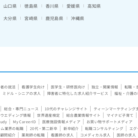
山口県
徳島県
香川県
愛媛県
高知県
大分県
宮崎県
鹿児島県
沖縄県
験者の就活
看護学生向け
医学生・研修医向け
独立・開業情報
転職・
ミドル・シニアの求人
障害者に特化した求人紹介サービス
福祉・介護の
総合・専門ニュース
10代のチャレンジサイト
ティーンマーケティング
ウエディング情報
世界遺産検定
総合農業情報サイト
マイナビ子育て
tudy
My CareerID
医療施設情報メディア
お買い物サポートメディア
ーム業界の転職
20代・第二新卒
新卒紹介
転職コンサルティング
エグ
顧問紹介
薬剤師の転職
看護師の求人
コメディカル求人
医師の求人