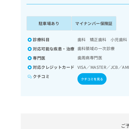
係
ク
者
リ
の
ニ
ッ
方
駐車場あり
マイナンバー保険証
ク
は
ナ
こ
ビ
診療科目
歯科 矯正歯科 小児歯科
ち
に
歯科領域の一次診療
対応可能な疾患・治療
関
ら
す
歯周病専門医
専門医
る
対応クレジットカード
VISA／MASTER／JCB／AM
お
広
広
問
クチコミ
告
告
い
クチコミを見る
出
代
合
稿
わ
理
の
せ
店
お
は
の
問
こ
い
方
ち
合
ら
は
わ
ご
こ