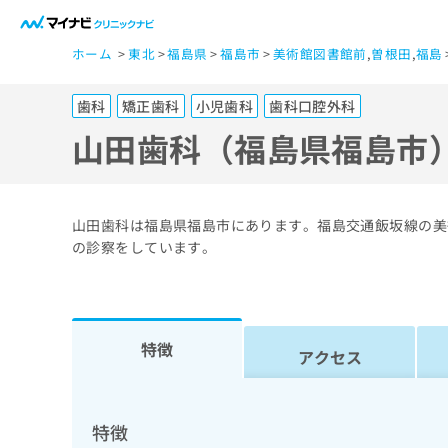
一
ホーム
東北
福島県
福島市
美術館図書館前
,
曽根田
,
福島
般
ユ
歯科
矯正歯科
小児歯科
歯科口腔外科
ー
ザ
山田歯科（福島県福島市
ー
の
方
山田歯科は福島県福島市にあります。福島交通飯坂線の美
は
の診察をしています。
こ
ち
ら
特徴
アクセス
医
マ
療
イ
ナ
関
特徴
ビ