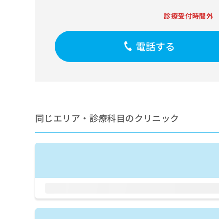
せ
こち
ち
らは
は
診療受付時間外
マイ
こ
ら
ナビ
ち
クリ
ら
ニッ
電話する
クナ
広
ビサ
広
資
イト
告
告
への
料
出
出
お問
の
稿
合せ
稿
ご
の
フォ
の
請
お
ーム
お
同じエリア・診療科目のクリニック
求
問
とな
問
りま
は
い
い
す。
こ
合
合
クリ
ち
わ
ニッ
わ
ら
せ
クの
せ
は
予
は
約・
こ
こ
無
症状
ち
ち
のご
料
ら
相談
ら
情
など
報
はで