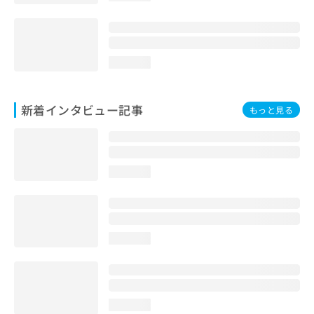
loading...
新着インタビュー記事
もっと見る
loading...
loading...
loading...