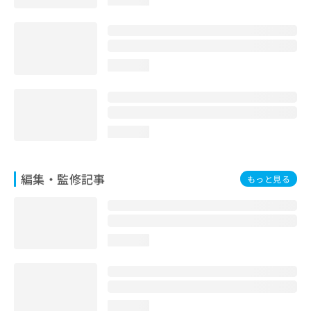
お
問
い
合
わ
loading...
せ
は
こ
ち
loading...
ら
編集・監修記事
もっと見る
loading...
loading...