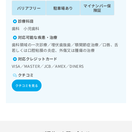
ッ
は
マイナンバー保
バリアフリー
駐車場あり
ク
こ
険証
ナ
ち
ビ
診療科目
ら
に
歯科 小児歯科
関
広
対応可能な疾患・治療
す
広
告
る
歯科領域の一次診療／埋伏歯抜歯／顎関節症治療／口唇、舌
告
代
お
若しくは口腔粘膜の炎症、外傷又は腫瘍の治療
出
理
問
稿
対応クレジットカード
店
い
の
VISA／MASTER／JCB／AMEX／DINERS
合
の
お
わ
方
問
クチコミ
せ
い
は
は
クチコミを見る
合
こ
こ
わ
ち
ち
せ
ら
ら
は
こ
こち
ち
広
らは
広
ら
告
マイ
告
出
ナビ