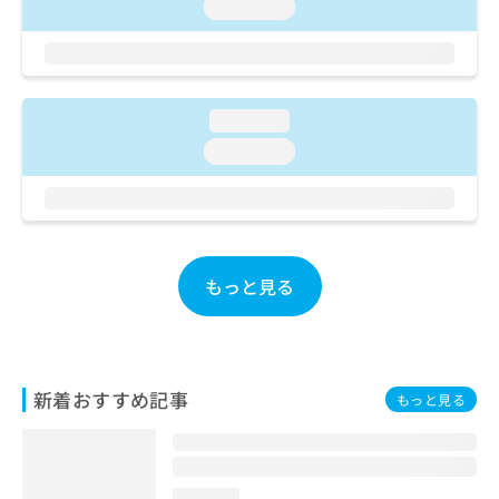
ご了
loading...
ら
み
承く
は
ださ
こ
無
い。
ち
料
ら
情
loading...
報
拡
掲
loading...
充
載
の
情
お
報
申
の
し
修
込
もっと見る
正
み
は
は
こ
こ
ち
ち
ら
ら
新着おすすめ記事
もっと見る
そ
の
他
の
loading...