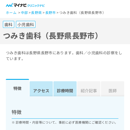
一
般
ホーム
中部
長野県
長野市
つみき歯科（長野県長野市）
ユ
歯科
小児歯科
ー
ザ
つみき歯科（長野県長野市）
ー
の
方
つみき歯科は長野県長野市にあります。歯科／小児歯科の診察をし
は
ています。
こ
ち
ら
特徴
医
アクセス
診療時間
紹介記事
医師
マ
療
イ
関
ナ
係
ビ
特徴
者
ク
の
リ
診療時間・内容等について、事前に必ず医療機関にご確認ください。
方
ニ