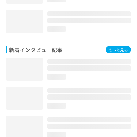
loading...
新着インタビュー記事
もっと見る
loading...
loading...
loading...