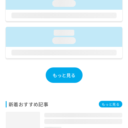
ご了
ら
み
loading...
承く
は
ださ
こ
無
い。
ち
料
ら
情
報
loading...
拡
掲
loading...
充
載
の
情
お
報
申
の
し
修
込
正
もっと見る
み
は
は
こ
こ
ち
ち
ら
ら
新着おすすめ記事
もっと見る
そ
の
他
の