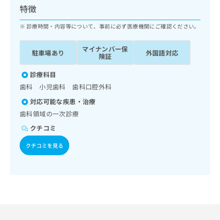
ッ
は
特徴
ク
こ
ナ
診療時間・内容等について、事前に必ず医療機関にご確認ください。
ち
ビ
ら
に
マイナンバー保
駐車場あり
外国語対応
関
険証
広
す
広
告
る
診療科目
告
代
お
出
歯科 小児歯科 歯科口腔外科
理
問
稿
対応可能な疾患・治療
店
い
の
合
の
歯科領域の一次診療
お
わ
方
問
クチコミ
せ
い
は
は
合
クチコミを見る
こ
こ
わ
ち
ち
せ
ら
ら
は
こ
こち
ち
広
らは
広
ら
告
マイ
告
出
ナビ