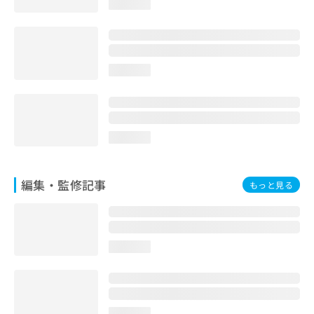
loading...
お
問
い
合
わ
loading...
せ
は
こ
ち
ら
loading...
編集・監修記事
もっと見る
loading...
loading...