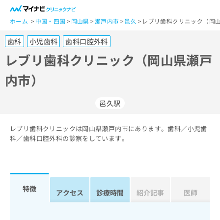
一
般
ホーム
中国・四国
岡山県
瀬戸内市
邑久
レブリ歯科クリニック（岡
ユ
歯科
小児歯科
歯科口腔外科
ー
ザ
レブリ歯科クリニック（岡山県瀬戸
ー
内市）
の
方
は
邑久駅
こ
ち
レブリ歯科クリニックは岡山県瀬戸内市にあります。歯科／小児歯
ら
科／歯科口腔外科の診察をしています。
医
マ
療
イ
関
ナ
係
ビ
特徴
アクセス
診療時間
紹介記事
医師
者
ク
の
リ
方
ニ