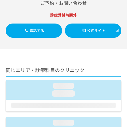
出
ご予約・お問い合わせ
稿
クリ
資
稿
ニッ
の
料
クナ
の
お
の
診療受付時間外
ビサ
お
問
ご
イト
問
い
請
への
い
電話する
公式サイト
合
お問
求
合
合せ
わ
は
フォ
わ
せ
こ
ーム
せ
は
ち
とな
は
こ
ら
りま
こ
ち
す。
ち
ら
クリ
無
同じエリア・診療科目のクリニック
ら
ニッ
料
クの
資
情
予
料
報
約・
loading...
の
症状
拡
loading...
のご
ご
充
相談
請
の
など
求
お
はで
は
申
きま
こ
せん
し
loading...
ので
ち
込