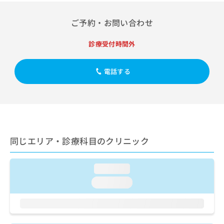
出
稿
クリ
資
稿
ニッ
の
料
クナ
ご予約・お問い合わせ
の
お
の
ビサ
お
問
ご
イト
問
診療受付時間外
い
請
への
い
合
お問
求
合
合せ
わ
は
電話する
フォ
わ
せ
こ
ーム
せ
は
ち
とな
は
こ
ら
りま
こ
ち
す。
ち
ら
クリ
無
ら
ニッ
料
クの
資
情
同じエリア・診療科目のクリニック
予
料
報
約・
の
症状
拡
のご
ご
loading...
充
相談
請
の
loading...
など
求
お
はで
は
申
きま
こ
せん
し
ので
ち
込