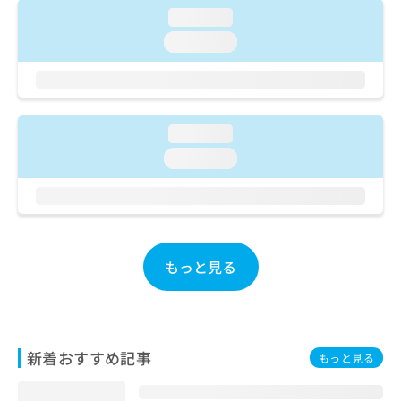
ご了
ら
み
loading...
承く
は
ださ
loading...
こ
無
い。
ち
料
ら
情
報
拡
掲
loading...
充
載
の
情
loading...
お
報
申
の
し
修
込
正
み
は
は
もっと見る
こ
こ
ち
ち
ら
ら
そ
新着おすすめ記事
もっと見る
の
他
の