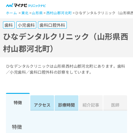
一
般
ホーム
東北
山形県
西村山郡河北町
ひなデンタルクリニック（山形県
ユ
歯科
小児歯科
歯科口腔外科
ー
ザ
ひなデンタルクリニック（山形県西
ー
村山郡河北町）
の
方
は
こ
ひなデンタルクリニックは山形県西村山郡河北町にあります。歯科
ち
／小児歯科／歯科口腔外科の診察をしています。
ら
医
マ
療
イ
特徴
関
アクセス
診療時間
紹介記事
医師
ナ
係
ビ
者
ク
の
リ
特徴
方
ニ