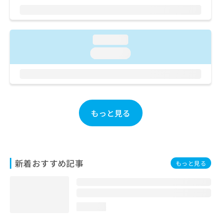
ご了
ら
み
承く
は
ださ
こ
無
い。
ち
料
loading...
ら
情
loading...
報
拡
掲
充
載
の
情
お
報
申
の
もっと見る
し
修
込
正
み
は
は
こ
こ
ち
新着おすすめ記事
もっと見る
ち
ら
ら
そ
の
loading...
他
の