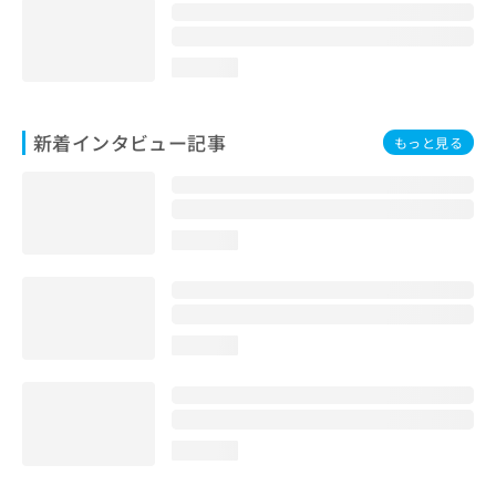
loading...
新着インタビュー記事
もっと見る
loading...
loading...
loading...