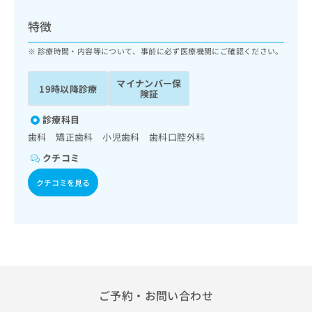
ッ
は
ク
こ
特徴
ナ
ち
ビ
診療時間・内容等について、事前に必ず医療機関にご確認ください。
ら
に
関
マイナンバー保
広
19時以降診療
す
広
険証
告
る
告
代
お
診療科目
出
理
問
稿
歯科 矯正歯科 小児歯科 歯科口腔外科
店
い
の
クチコミ
合
の
お
わ
方
問
クチコミを見る
せ
い
は
は
合
こ
こ
わ
ち
ち
せ
ら
ら
は
こ
こち
ち
広
らは
広
ら
告
ご予約・お問い合わせ
マイ
告
出
ナビ