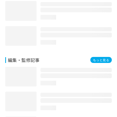
お
問
い
loading...
合
わ
せ
は
こ
loading...
ち
ら
編集・監修記事
もっと見る
loading...
loading...