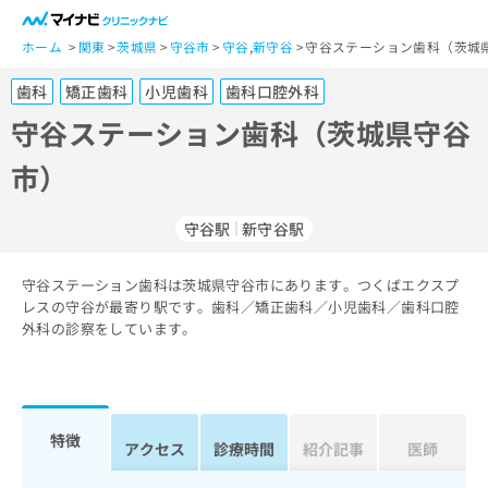
一
般
ホーム
関東
茨城県
守谷市
守谷
,
新守谷
守谷ステーション歯科（茨城
ユ
歯科
矯正歯科
小児歯科
歯科口腔外科
ー
ザ
守谷ステーション歯科（茨城県守谷
ー
市）
の
方
は
守谷駅
新守谷駅
こ
ち
守谷ステーション歯科は茨城県守谷市にあります。つくばエクスプ
ら
レスの守谷が最寄り駅です。歯科／矯正歯科／小児歯科／歯科口腔
外科の診察をしています。
医
マ
療
イ
関
ナ
係
ビ
者
ク
特徴
アクセス
診療時間
紹介記事
医師
の
リ
方
ニ