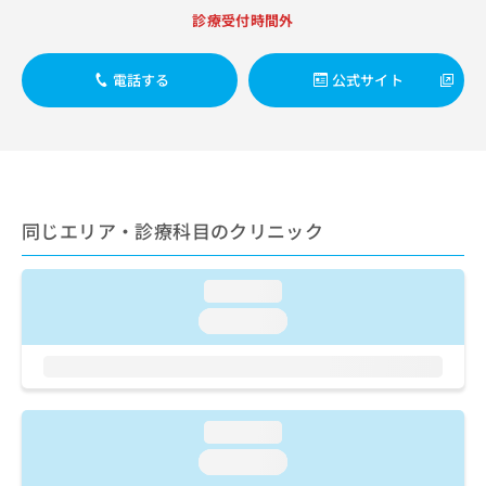
出
稿
クリ
資
診療受付時間外
稿
ニッ
の
料
クナ
の
お
の
ビサ
お
問
ご
電話する
公式サイト
イト
問
い
請
への
い
合
お問
求
合
合せ
わ
は
フォ
わ
せ
こ
ーム
せ
は
ち
とな
は
こ
ら
りま
こ
ち
同じエリア・診療科目のクリニック
す。
ち
ら
クリ
無
ら
ニッ
料
クの
loading...
資
情
予
料
loading...
報
約・
の
症状
拡
のご
ご
充
相談
請
の
など
求
お
はで
は
申
loading...
きま
こ
せん
し
loading...
ので
ち
込