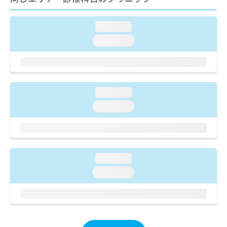
ご了
ら
み
承く
は
ださ
こ
loading...
無
い。
ち
料
loading...
ら
情
報
拡
掲
充
載
の
情
loading...
お
報
loading...
申
の
し
修
込
正
み
は
は
こ
loading...
こ
ち
ち
ら
loading...
ら
そ
の
他
の