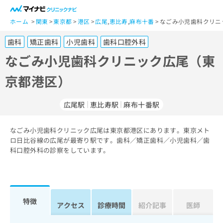
一
般
ホーム
関東
東京都
港区
広尾
,
恵比寿
,
麻布十番
なごみ小児歯科クリニ
ユ
歯科
矯正歯科
小児歯科
歯科口腔外科
ー
ザ
なごみ小児歯科クリニック広尾（東
ー
京都港区）
の
方
は
広尾駅
恵比寿駅
麻布十番駅
こ
ち
なごみ小児歯科クリニック広尾は東京都港区にあります。東京メト
ら
ロ日比谷線の広尾が最寄り駅です。歯科／矯正歯科／小児歯科／歯
科口腔外科の診察をしています。
医
マ
療
イ
関
ナ
係
ビ
者
ク
特徴
アクセス
診療時間
紹介記事
医師
の
リ
方
ニ