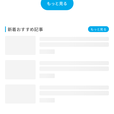
もっと見る
お
問
い
合
わ
新着おすすめ記事
せ
もっと見る
は
こ
ち
ら
loading...
loading...
loading...