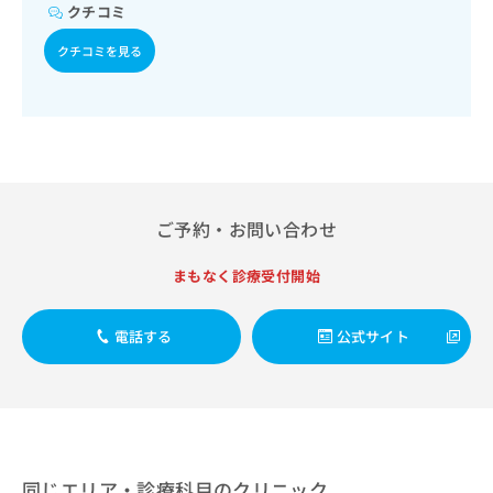
出
稿
クリ
クチコミ
資
稿
ニッ
の
料
クナ
の
クチコミを見る
お
の
ビサ
お
問
ご
イト
問
い
請
への
い
合
お問
求
合
合せ
わ
は
フォ
わ
せ
こ
ーム
せ
は
ち
とな
は
こ
ら
りま
こ
ご予約・お問い合わせ
ち
す。
ち
ら
クリ
無
ら
ニッ
まもなく診療受付開始
料
クの
資
情
予
料
報
約・
電話する
公式サイト
の
症状
拡
のご
ご
充
相談
請
の
など
求
お
はで
は
申
きま
こ
せん
し
ので
ち
込
同じエリア・診療科目のクリニック