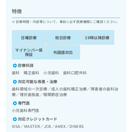
ッ
は
ク
こ
特徴
ナ
ち
ビ
診療時間・内容等について、事前に必ず医療機関にご確認ください。
ら
に
関
広
日曜診療
祝日診療
19時以降診療
す
広
告
る
告
代
マイナンバー保
お
出
外国語対応
険証
理
問
稿
店
い
の
診療科目
合
の
お
歯科 矯正歯科 小児歯科 歯科口腔外科
わ
方
問
せ
い
は
対応可能な疾患・治療
は
合
こ
歯科領域の一次診療／成人の歯科矯正治療／障害者の歯科治
こ
わ
ち
療／埋伏歯抜歯／顎関節症治療
ち
せ
ら
専門医
ら
は
こ
小児歯科専門医
こち
ち
広
対応クレジットカード
らは
広
ら
告
マイ
VISA／MASTER／JCB／AMEX／DINERS
告
出
ナビ