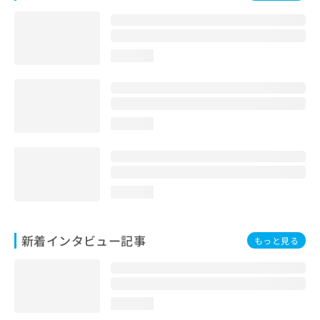
loading...
loading...
loading...
新着インタビュー記事
もっと見る
loading...