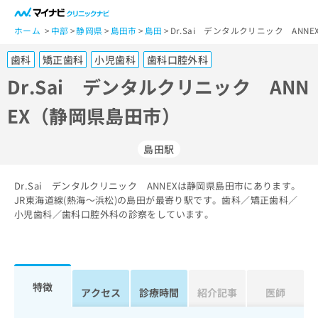
一
般
ホーム
中部
静岡県
島田市
島田
Dr.Sai デンタルクリニック ANN
ユ
歯科
矯正歯科
小児歯科
歯科口腔外科
ー
ザ
Dr.Sai デンタルクリニック ANN
ー
EX（静岡県島田市）
の
方
は
島田駅
こ
ち
Dr.Sai デンタルクリニック ANNEXは静岡県島田市にあります。
ら
JR東海道線(熱海～浜松)の島田が最寄り駅です。歯科／矯正歯科／
小児歯科／歯科口腔外科の診察をしています。
医
マ
療
イ
関
ナ
係
ビ
者
ク
特徴
アクセス
診療時間
紹介記事
医師
の
リ
方
ニ