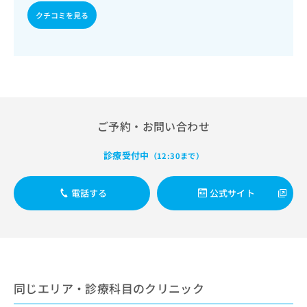
出
稿
クリ
資
クチコミを見る
稿
ニッ
の
料
クナ
の
お
の
ビサ
お
問
ご
イト
問
い
請
への
い
合
お問
求
合
合せ
わ
は
フォ
わ
せ
こ
ーム
せ
は
ち
とな
ご予約・お問い合わせ
は
こ
ら
りま
こ
ち
す。
ち
診療受付中
ら
（12:30まで）
クリ
無
ら
ニッ
料
クの
資
情
予
電話する
公式サイト
料
報
約・
の
症状
拡
のご
ご
充
相談
請
の
など
求
お
はで
は
申
きま
こ
せん
同じエリア・診療科目のクリニック
し
ので
ち
込