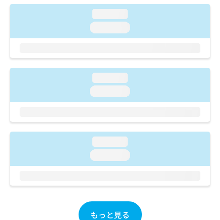
ご了
ら
み
承く
loading...
は
ださ
こ
無
い。
loading...
ち
料
ら
情
報
拡
掲
充
載
loading...
の
情
loading...
お
報
申
の
し
修
込
正
み
は
loading...
は
こ
こ
ち
loading...
ち
ら
ら
そ
の
他
もっと見る
の