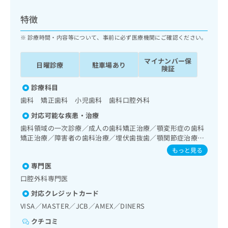
ッ
は
ク
こ
特徴
ナ
ち
ビ
診療時間・内容等について、事前に必ず医療機関にご確認ください。
ら
に
関
マイナンバー保
広
日曜診療
駐車場あり
す
広
険証
告
る
告
代
お
診療科目
出
理
問
稿
歯科 矯正歯科 小児歯科 歯科口腔外科
店
い
の
対応可能な疾患・治療
合
の
お
わ
歯科領域の一次診療／成人の歯科矯正治療／顎変形症の歯科
方
問
せ
矯正治療／障害者の歯科治療／埋伏歯抜歯／顎関節症治療／
い
は
顎変形症治療／顎骨骨折治療／口唇、舌若しくは口腔粘膜の
は
合
もっと見る
こ
炎症、外傷又は腫瘍の治療
こ
わ
ち
専門医
ち
せ
ら
ら
口腔外科専門医
は
こ
対応クレジットカード
こち
ち
広
VISA／MASTER／JCB／AMEX／DINERS
らは
広
ら
告
マイ
告
クチコミ
出
ナビ