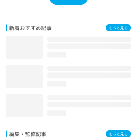
お
問
い
合
新着おすすめ記事
もっと見る
わ
せ
は
こ
ち
loading...
ら
loading...
loading...
編集・監修記事
もっと見る