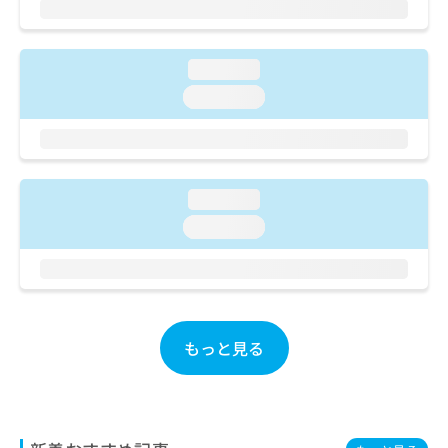
ご了
ら
み
承く
は
ださ
こ
無
い。
loading...
ち
料
ら
情
loading...
報
拡
掲
充
載
の
情
お
報
loading...
申
の
loading...
し
修
込
正
み
は
は
こ
こ
ち
ち
ら
もっと見る
ら
そ
の
他
の