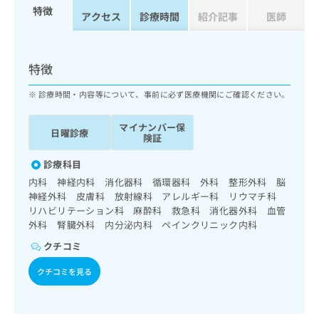
ッ
は
特徴
アクセス
診療時間
紹介記事
医師
ク
こ
ナ
ち
ビ
ら
に
特徴
関
広
す
広
診療時間・内容等について、事前に必ず医療機関にご確認ください。
告
る
告
代
お
出
マイナンバー保
日曜診療
理
問
稿
険証
店
い
の
合
診療科目
の
お
わ
方
問
内科 神経内科 消化器科 循環器科 外科 整形外科 脳
せ
い
は
神経外科 皮膚科 放射線科 アレルギー科 リウマチ科
は
合
リハビリテーション科 麻酔科 救急科 消化器外科 血管
こ
こ
わ
外科 腎臓外科 内分泌内科 ペインクリニック内科
ち
ち
せ
ら
クチコミ
ら
は
こ
クチコミを見る
こち
ち
広
らは
広
ら
告
マイ
告
出
ナビ