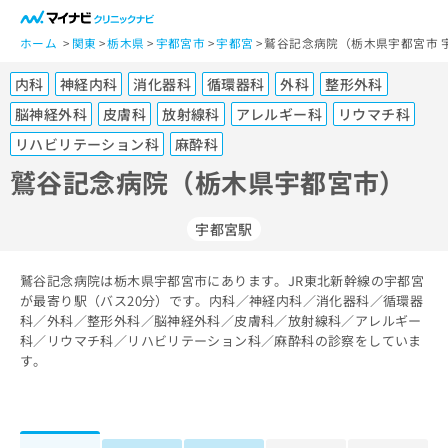
一
般
ホーム
関東
栃木県
宇都宮市
宇都宮
鷲谷記念病院（栃木県宇都宮市 
ユ
内科
神経内科
消化器科
循環器科
外科
整形外科
ー
ザ
脳神経外科
皮膚科
放射線科
アレルギー科
リウマチ科
ー
リハビリテーション科
麻酔科
の
鷲谷記念病院（栃木県宇都宮市）
方
は
こ
宇都宮駅
ち
ら
鷲谷記念病院は栃木県宇都宮市にあります。JR東北新幹線の宇都宮
が最寄り駅（バス20分）です。内科／神経内科／消化器科／循環器
医
マ
科／外科／整形外科／脳神経外科／皮膚科／放射線科／アレルギー
療
イ
科／リウマチ科／リハビリテーション科／麻酔科の診察をしていま
関
ナ
す。
係
ビ
者
ク
の
リ
方
ニ