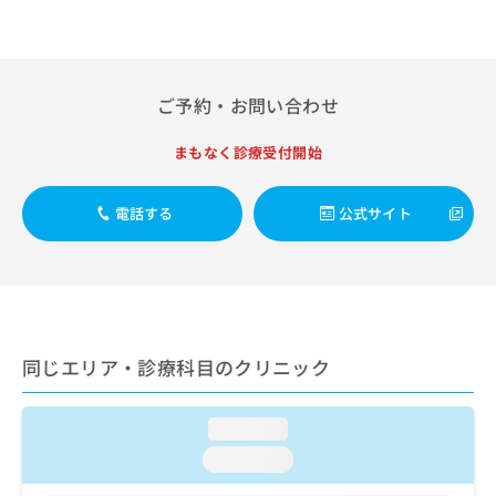
出
稿
クリ
資
稿
ニッ
の
料
クナ
の
お
の
ビサ
お
問
ご
イト
問
い
請
ご予約・お問い合わせ
への
い
合
お問
求
合
合せ
わ
は
まもなく診療受付開始
フォ
わ
せ
こ
ーム
せ
は
ち
とな
は
こ
ら
電話する
公式サイト
りま
こ
ち
す。
ち
ら
クリ
無
ら
ニッ
料
クの
資
情
予
料
報
約・
の
症状
拡
同じエリア・診療科目のクリニック
のご
ご
充
相談
請
の
など
求
お
はで
loading...
は
申
きま
こ
loading...
せん
し
ので
ち
込