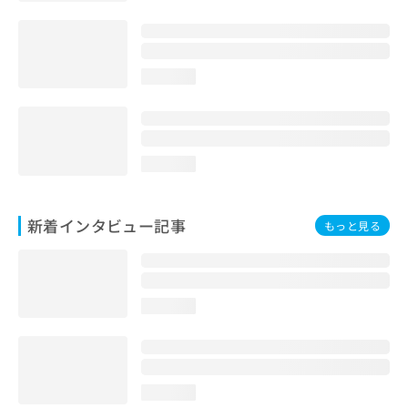
loading...
loading...
新着インタビュー記事
もっと見る
loading...
loading...