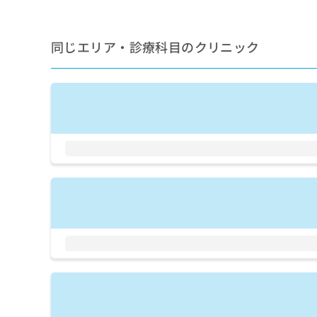
拡
資
きま
充
料
せん
の
ので
の
同じエリア・診療科目のクリニック
ご了
お
ご
承く
申
請
ださ
し
求
い。
込
は
み
こ
は
ち
こ
ら
ち
ら
無
料
掲
情
載
報
情
拡
報
充
の
の
修
お
正
申
は
し
こ
込