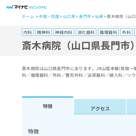
一
ホーム
中国・四国
山口県
長門市
仙崎
斎木病院（山口
般
ユ
内科
精神科
神経内科
消化器科
循環器科
外科
ー
ザ
斎木病院（山口県長門市
ー
の
方
斎木病院は山口県長門市にあります。JR山陰本線(鳥取～
は
科／循環器科／外科／整形外科／泌尿器科／婦人科／リウ
こ
ち
ら
特徴
アクセス
医
マ
療
イ
ナ
関
特徴
ビ