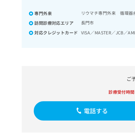
せ
こち
リウマチ専門医
ハビリテーション／呼吸器
ち
らは
は
マイ
／医療用麻薬によるがん疼
リウマチ専門外来 循環器
専門外来
こ
ら
ナビ
ち
クリ
長門市
訪問診療対応エリア
ら
ニッ
クナ
対応クレジットカード
VISA／MASTER／JCB／AM
広
ビサ
広
資
イト
告
告
への
料
出
出
お問
の
稿
合せ
稿
ご
の
フォ
の
請
お
ーム
お
求
問
とな
問
ご
りま
は
い
い
す。
こ
合
合
クリ
ち
わ
診療受付時間
ニッ
わ
ら
せ
クの
せ
は
予
は
約・
こ
電話する
こ
無
症状
ち
ち
のご
料
ら
相談
ら
情
など
報
はで