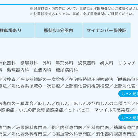
診療時間・内容等について、事前に必ず医療機関にご確認くださ
訪問診療対応エリアは、事前に必ず医療機関にご確認ください。
駐車場あり
駅徒歩5分圏内
マイナンバー保険証
消化器科 循環器科 外科 整形外科 泌尿器科 婦人科 リウマチ
科 循環器内科 血液内科 糖尿病内科
脳波検査／呼吸器領域の一次診療／在宅持続陽圧呼吸療法（睡眠時無
療法／消化器系領域の一次診療／上部消化管内視鏡検査／上部消化管
内視鏡検査／下部消化管内視鏡的切除術／虫垂切除術（ただし、乳幼
もっと見
悪性腫瘍化学療法／大腸悪性腫瘍手術／人工肛門の管理／肝･胆道・
破傷風の三種混合／麻しん／風しん／麻しん及び風しんの二種混合／
腹腔鏡下胆石症手術／内視鏡的胆道ドレナージ／経皮経肝的胆道ドレ
ib感染症／小児の肺炎球菌感染症／ヒトパピローマウイルス感染症／
診療／ホルター型心電図検査／下肢静脈瘤手術／ペースメーカー管理
の肺炎球菌感染症／おたふくかぜ／A型肝炎／B型肝炎／ロタウイルス
療／膀胱鏡検査／前立腺悪性腫瘍化学療法／婦人科領域の一次診療／
もっと見
法／糖尿病患者教育（食事療法、運動療法、自己血糖測定）／糖尿病
専門医／泌尿器科専門医／総合内科専門医／外科専門医／糖尿病専門
な管理及び指導／血液・免疫系領域の一次診療／骨髄生検／筋・骨格
門医／消化器外科専門医／心臓血管外科専門医／消化器内視鏡専門医
義肢装具の作成及び評価／脳血管疾患等リハビリテーション／運動器