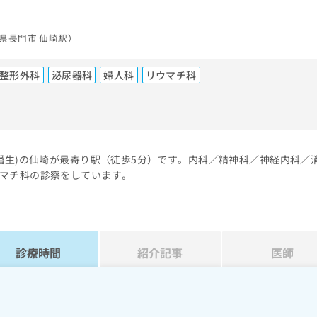
県長門市 仙崎駅）
整形外科
泌尿器科
婦人科
リウマチ科
）
幡生)の仙崎が最寄り駅（徒歩5分）です。内科／精神科／神経内科／
マチ科の診察をしています。
診療時間
紹介記事
医師