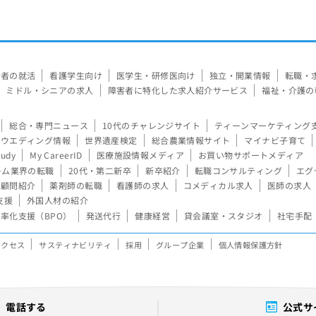
験者の就活
看護学生向け
医学生・研修医向け
独立・開業情報
転職・
ミドル・シニアの求人
障害者に特化した求人紹介サービス
福祉・介護の
総合・専門ニュース
10代のチャレンジサイト
ティーンマーケティング
ウエディング情報
世界遺産検定
総合農業情報サイト
マイナビ子育て
tudy
My CareerID
医療施設情報メディア
お買い物サポートメディア
ーム業界の転職
20代・第二新卒
新卒紹介
転職コンサルティング
エグ
顧問紹介
薬剤師の転職
看護師の求人
コメディカル求人
医師の求人
支援
外国人材の紹介
率化支援（BPO）
発送代行
健康経営
貸会議室・スタジオ
社宅手配
アクセス
サスティナビリティ
採用
グループ企業
個人情報保護方針
電話する
公式サ