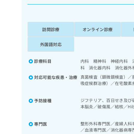
係
ク
者
リ
の
ニ
ッ
方
ク
訪問診療
オンライン診療
は
ナ
こ
ビ
外国語対応
ち
に
関
ら
す
診療科目
内科 精神科 神経内科 
る
科 消化器内科 消化器外
お
広
広
問
真菌検査（顕微鏡検査）／
対応可能な疾患・治療
告
告
い
吸症候群治療）／在宅酸素
出
代
合
視鏡的切除術／下部消化管
稿
わ
理
に係るものを除く）／食道
の
せ
ジフテリア、百日せき及び
予防接種
領域の一次診療／肝生検／
店
お
は
本脳炎／破傷風／結核／H
ージ／循環器系領域の一次
の
問
こ
痘／インフルエンザ／成人
腎･泌尿器系領域の一次診
い
方
ち
染症
泌機能検査／インスリン療
合
整形外科専門医／産婦人科
専門医
ら
は
よる合併症に対する継続的
わ
／血液専門医／消化器病専
こ
及び外傷領域の一次診療／