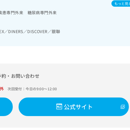
もっと見
リハビリテーション／全身麻酔／硬膜外麻酔／脊椎麻酔／神経ブロッ
痛治療／遠隔画像診断／ＭＲＩ撮影／CT撮影
疾患専門外来 糖尿病専門外来
EX／DINERS／DISCOVER／銀聯
予約・お問い合わせ
外
次回受付：今日の9:00～12:00
公式サイト