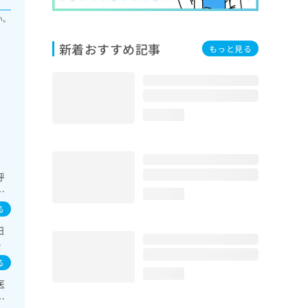
い。
新着おすすめ記事
もっと見る
loading...
呼
内
loading...
児
る
膵臓
日
ナ
水
／
感
内分
る
loading...
に
医
系
／
リ