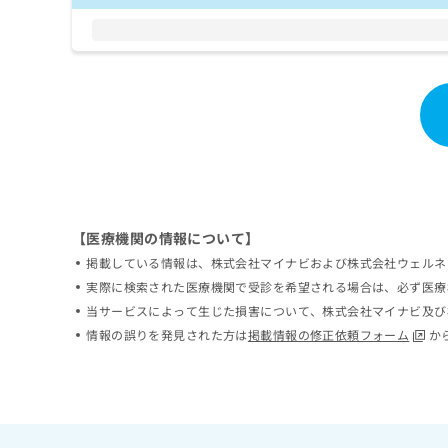
ち
み
ら
は
こ
ち
そ
ら
の
他
の
お
問
い
合
【医療機関の情報について】
わ
掲載している情報は、株式会社マイナビおよび株式会社ウェルネ
せ
実際に検索された医療機関で受診を希望される場合は、必ず医療
は
当サービスによって生じた損害について、株式会社マイナビ及び
こ
ち
情報の誤りを発見された方は
掲載情報の修正依頼フォーム
か
ら