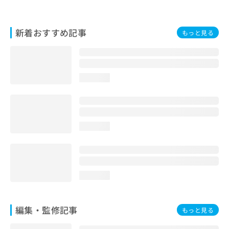
お
問
い
新着おすすめ記事
もっと見る
合
わ
せ
は
こ
loading...
ち
ら
loading...
loading...
編集・監修記事
もっと見る