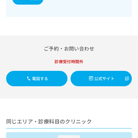
出
稿
クリ
資
稿
ニッ
の
料
クナ
の
お
の
ビサ
お
問
ご
イト
問
い
請
への
い
合
お問
求
合
合せ
わ
は
フォ
わ
せ
こ
ご予約・お問い合わせ
ーム
せ
は
ち
とな
は
こ
ら
りま
診療受付時間外
こ
ち
す。
ち
ら
クリ
無
ら
ニッ
電話する
公式サイト
料
クの
資
情
予
料
報
約・
の
症状
拡
のご
ご
充
相談
請
の
など
求
お
はで
同じエリア・診療科目のクリニック
は
申
きま
こ
せん
し
ので
ち
込