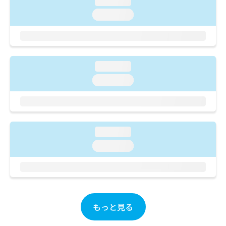
loading...
ご了
ら
み
承く
loading...
は
ださ
こ
無
い。
ち
料
ら
情
報
loading...
拡
掲
充
載
loading...
の
情
お
報
申
の
し
修
込
正
loading...
み
は
loading...
は
こ
こ
ち
ち
ら
ら
そ
の
もっと見る
他
の