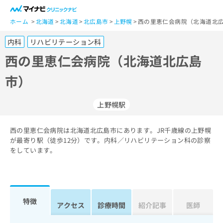
一
般
ホーム
北海道
北海道
北広島市
上野幌
西の里恵仁会病院（北海道北広
ユ
内科
リハビリテーション科
ー
ザ
西の里恵仁会病院（北海道北広島
ー
市）
の
方
は
上野幌駅
こ
ち
西の里恵仁会病院は北海道北広島市にあります。JR千歳線の上野幌
ら
が最寄り駅（徒歩12分）です。内科／リハビリテーション科の診察
をしています。
医
マ
療
イ
関
ナ
係
ビ
者
ク
特徴
アクセス
診療時間
紹介記事
医師
の
リ
方
ニ