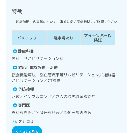
ッ
は
ク
こ
特徴
ナ
ち
ビ
診療時間・内容等について、事前に必ず医療機関にご確認ください。
ら
に
関
マイナンバー保
広
バリアフリー
駐車場あり
す
広
険証
告
る
告
代
お
診療科目
出
理
問
稿
内科 リハビリテーション科
店
い
の
対応可能な疾患・治療
合
の
お
わ
摂食機能療法／脳血管疾患等リハビリテーション／運動器リ
方
問
せ
ハビリテーション／CT撮影
い
は
は
合
こ
予防接種
こ
わ
ち
水痘／インフルエンザ／成人の肺炎球菌感染症
ち
せ
ら
ら
は
専門医
こ
外科専門医／呼吸器専門医／消化器病専門医
こち
ち
広
らは
クチコミ
広
ら
告
マイ
告
出
ナビ
クチコミを見る