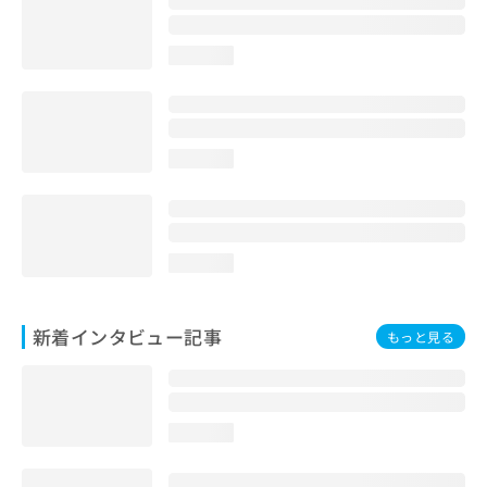
loading...
loading...
loading...
新着インタビュー記事
もっと見る
loading...