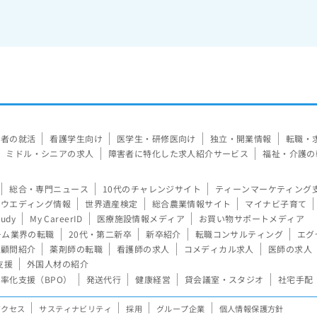
験者の就活
看護学生向け
医学生・研修医向け
独立・開業情報
転職・
ミドル・シニアの求人
障害者に特化した求人紹介サービス
福祉・介護の
総合・専門ニュース
10代のチャレンジサイト
ティーンマーケティング
ウエディング情報
世界遺産検定
総合農業情報サイト
マイナビ子育て
tudy
My CareerID
医療施設情報メディア
お買い物サポートメディア
ーム業界の転職
20代・第二新卒
新卒紹介
転職コンサルティング
エグ
顧問紹介
薬剤師の転職
看護師の求人
コメディカル求人
医師の求人
支援
外国人材の紹介
率化支援（BPO）
発送代行
健康経営
貸会議室・スタジオ
社宅手配
アクセス
サスティナビリティ
採用
グループ企業
個人情報保護方針