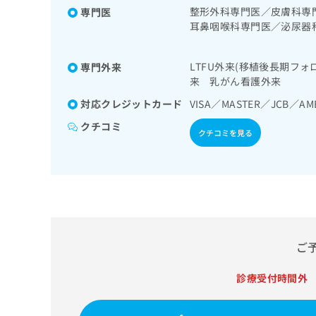
せ
こち
放射線療法／悪性脳腫瘍化
整形外科専門医／皮膚科専
専門医
ち
らは
は
心理・神経心理検査／精神
耳鼻咽喉科専門医／泌尿器
マイ
こ
ら
春期のうつ病又は躁うつ病
ナビ
肝臓専門医／救急科専門医
ち
不安障害、パニック障害等
クリ
専門医／内分泌代謝科専門
ら
ニッ
建術（白内障手術）／緑内
LTFU外来(移植後長期フ
専門外来
／心臓血管外科専門医／呼
クナ
／喉頭ファイバースコピー
来 乳がん看護外来
医／気管支鏡専門医／大腸
広
ビサ
鼓室形成手術／副鼻腔炎手
広
資
イト
告
対応クレジットカード
VISA／MASTER／JCB／AM
告
悪性腫瘍放射線療法／咽頭
への
料
出
出
お問
悪性腫瘍手術／喉頭悪性腫
クチコミ
の
稿
クチコミを見る
合せ
稿
ァイバースコピー／肺悪性
ご
の
フォ
の
腫瘍放射線療法／在宅持続
請
お
ーム
お
内視鏡検査／上部消化管内
求
問
とな
問
垂切除術（ただし、乳幼児
りま
は
い
い
す。
悪性腫瘍放射線療法／胃悪
こ
合
合
クリ
ち
腫瘍手術／腹腔鏡下大腸悪
わ
ニッ
わ
ら
腫瘍手術／肝悪性腫瘍化学
せ
クの
せ
は
術／腹腔鏡下胆石症手術／
予
ご
は
約・
こ
／膵悪性腫瘍化学療法／ホ
こ
無
症状
ち
とができるものに限る）／
ち
診療受付時間外
のご
料
ら
経皮的冠動脈形成術（ＰＴ
相談
ら
情
症手術／開心術／大動脈瘤
など
報
はで