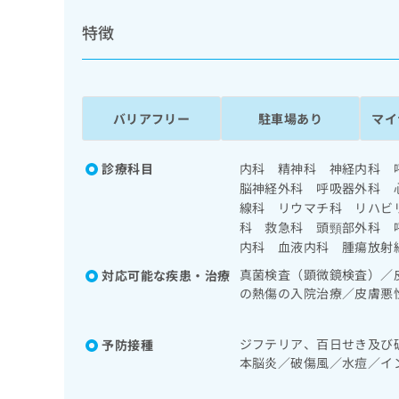
係
ク
者
特徴
リ
の
ニ
ッ
方
ク
は
ナ
こ
バリアフリー
駐車場あり
マイ
ビ
ち
に
関
ら
診療科目
内科 精神科 神経内科 
す
脳神経外科 呼吸器外科 
る
線科 リウマチ科 リハビ
お
広
広
問
科 救急科 頭頸部外科 
告
告
い
内科 血液内科 腫瘍放射
出
代
合
真菌検査（顕微鏡検査）／
対応可能な疾患・治療
稿
わ
理
の熱傷の入院治療／皮膚悪
の
せ
店
縫合手術／マイクロサージ
お
は
の
継続頭蓋内脳波検査／頭蓋
問
こ
ジフテリア、百日せき及び
予防接種
解術（終日対応することが
い
方
ち
本脳炎／破傷風／水痘／イ
合
とができるものに限る）／
ら
は
病／ロタウイルス感染症
わ
ものに限る）／脳動静脈奇
こ