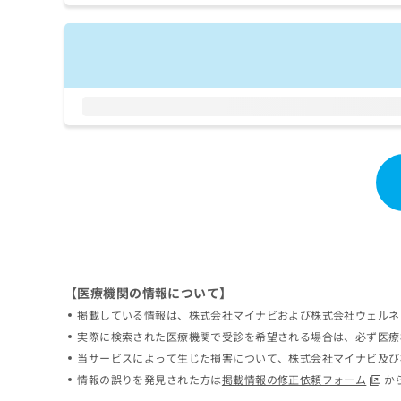
トロン断層撮影（ＰＥＴ）
ち
み
（専ら病理診断を担当する
ら
は
治療／埋伏歯抜歯／顎関節
こ
瘍の治療／漢方薬の処方
ち
そ
ら
の
他
の
お
問
い
合
わ
せ
は
こ
【医療機関の情報について】
ち
ら
掲載している情報は、株式会社マイナビおよび株式会社ウェルネ
実際に検索された医療機関で受診を希望される場合は、必ず医療
当サービスによって生じた損害について、株式会社マイナビ及び
情報の誤りを発見された方は
掲載情報の修正依頼フォーム
か