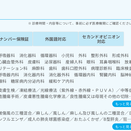
診療時間・内容等について、事前に必ず医療機関にご確認くださ
セカンドオピニオン
ナンバー保険証
外国語対応
対応
呼吸器科 消化器科 循環器科 小児科 外科 整形外科 形成外
心臓血管外科 皮膚科 泌尿器科 産婦人科 眼科 耳鼻咽喉科 放
リテーション科 麻酔科 歯科 歯科口腔外科 病理診断科 臨床検
呼吸器内科 消化器内科 消化器外科 循環器内科 腎臓内科 脳神
線科 糖尿病内分泌内科 緩和ケア内科
皮膚生検／凍結療法／光線療法（紫外線・赤外線・ＰＵＶＡ）／中等
性腫瘍手術／皮膚悪性腫瘍化学療法／良性腫瘍又は母斑その他の切除
ェリーによる遊離組織移植／アトピー性皮膚炎の治療／脳波検査／長
もっと見
内圧持続測定／頸部動脈血栓内膜剥離術／経皮的選択的脳血栓・塞栓
破傷風の三種混合／麻しん／風しん／麻しん及び風しんの二種混合／
できるものに限る）／抗血栓療法／頭蓋内血腫除去術（終日対応する
ンフルエンザ／成人の肺炎球菌感染症／おたふくかぜ／B型肝炎／狂
脳動脈瘤根治術（被包術、クリッピング）（終日対応することができ
形摘出術／脳血管内手術／脳腫瘍摘出術／脊髄腫瘍摘出術／悪性脳腫
もっと見