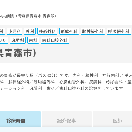
中央病院（青森県青森市 青森駅）
科
小児科
外科
整形外科
形成外科
脳神経外科
呼吸器外科
ン科
麻酔科
歯科
歯科口腔外科
県青森市）
の青森が最寄り駅（バス30分）です。内科／精神科／神経内科／呼
科／脳神経外科／呼吸器外科／心臓血管外科／皮膚科／泌尿器科／産
テーション科／麻酔科／歯科／歯科口腔外科の診察をしています。
診療時間
紹介記事
医師