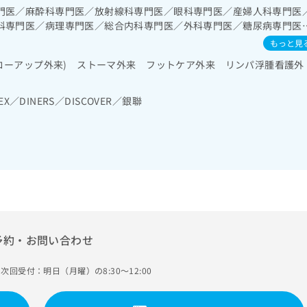
学療法／小児脳外科手術／てんかん手術を含む機能的脳神経手術／臨
門医／麻酔科専門医／放射線科専門医／眼科専門医／産婦人科専門医
療法／終夜睡眠ポリグラフィー／禁煙指導（ニコチン依存症管理）／
科専門医／病理専門医／総合内科専門医／外科専門医／糖尿病専門医
／睡眠障害／摂食障害（拒食症･過食症）／神経症性障害（強迫性障
／血液専門医／循環器専門医／呼吸器専門医／消化器病専門医／小児
もっと見
）／認知症／心的外傷後ストレス障害（PTSD）／硝子体手術／水晶
医／消化器外科専門医／細胞診専門医／透析専門医／脳神経外科専門
障手術／網膜光凝固術（網膜剥離手術）／斜視手術／小児視力障害診
ォローアップ外来) ストーマ外来 フットケア外来 リンパ浮腫看護外
吸器外科専門医／消化器内視鏡専門医／神経内科専門医／リウマチ専
／純音聴力検査／補聴器適合検査／電気味覚検査／小児聴力障害診療
肛門病専門医／ペインクリニック専門医／口腔外科専門医
術／内視鏡下副鼻腔炎手術／舌悪性腫瘍手術／舌悪性腫瘍化学療法／
EX／DINERS／DISCOVER／銀聯
悪性腫瘍手術／咽頭悪性腫瘍化学療法／咽頭悪性腫瘍放射線療法／喉
瘍化学療法／喉頭悪性腫瘍放射線療法／摂食機能障害の治療／気管支
腫瘍摘出術／胸腔鏡下肺悪性腫瘍摘出術／肺悪性腫瘍化学療法／肺悪
陽圧呼吸療法（睡眠時無呼吸症候群治療）／在宅酸素療法／上部消化
視鏡的切除術／下部消化管内視鏡検査／下部消化管内視鏡的切除術／
に係るものを除く）／食道悪性腫瘍手術／食道悪性腫瘍化学療法／食
性腫瘍手術／腹腔鏡下胃悪性腫瘍手術／胃悪性腫瘍化学療法／大腸悪
性腫瘍手術／大腸悪性腫瘍化学療法／人工肛門の管理／肝生検／肝悪
療法／胆道悪性腫瘍手術／胆道悪性腫瘍化学療法／開腹による胆石症
内視鏡的胆道ドレナージ／経皮経肝的胆道ドレナージ／膵悪性腫瘍手
予約・お問い合わせ
ルター型心電図検査／心臓カテーテル法による諸検査（終日対応する
心臓カテーテル法による諸検査（終日対応以外）／冠動脈バイパス術
次回受付：明日（月曜）の8:30～12:00
ＣＡ）／経皮的冠動脈血栓吸引術／経皮的冠動脈ステント留置術／弁
手術／下肢静脈瘤手術／ペースメーカー移植術／ペースメーカー管理