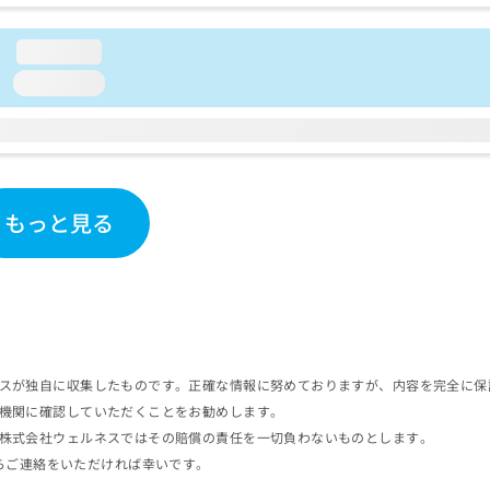
又はポジトロン断層・コンピューター断層複合撮影／CT撮影／病理診
医師による診断）／病理迅速検査／歯科領域の一次診療／障害者の歯
loading...
症治療／顎骨骨折治療／口唇、舌若しくは口腔粘膜の炎症、外傷又は
loading...
もっと見る
スが独自に収集したものです。正確な情報に努めておりますが、内容を完全に保
機関に確認していただくことをお勧めします。
株式会社ウェルネスではその賠償の責任を一切負わないものとします。
らご連絡をいただければ幸いです。