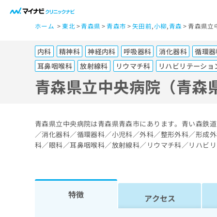
一
ホーム
東北
青森県
青森市
矢田前
,
小柳
,
青森
青森県立
般
ユ
内科
精神科
神経内科
呼吸器科
消化器科
循環器
ー
ザ
耳鼻咽喉科
放射線科
リウマチ科
リハビリテーショ
ー
青森県立中央病院（青森
の
方
は
青森県立中央病院は青森県青森市にあります。青い森鉄道
こ
／消化器科／循環器科／小児科／外科／整形外科／形成外
ち
科／眼科／耳鼻咽喉科／放射線科／リウマチ科／リハビリ
ら
医
マ
特徴
療
イ
アクセス
ナ
関
ビ