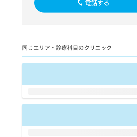
膀胱鏡検査／腎生検／血液
電話する
拡
資
きま
胱悪性腫瘍手術／膀胱悪性
充
料
せん
立腺悪性腫瘍化学療法／前
の
ので
の
緊急帝王切開術／更年期障
ご了
お
ご
承く
／子宮悪性腫瘍化学療法／
申
請
ださ
卵巣悪性腫瘍放射線療法／
し
求
い。
内分泌機能検査／インスリ
込
は
病による合併症に対する継
み
こ
同じエリア・診療科目のクリニック
腺悪性腫瘍放射線療法／副
は
ち
こ
学療法／白血病放射線療法
ら
ち
性腫瘍放射線療法／血液凝
ら
（筋・腱手術）／骨折観血
無
術）／脊椎手術／椎間板摘
料
術／骨悪性腫瘍手術／骨悪
掲
情
能療法／心大血管疾患リハ
載
報
ーション／呼吸器リハビリ
情
拡
疾患／小児アレルギー疾患
報
充
患／小児血液疾患／小児悪
の
の
の育児相談／夜尿症の治療
修
お
／全身麻酔／硬膜外麻酔／
正
申
医療用麻薬によるがん疼痛
は
し
ら画像診断を担当する医師
こ
込