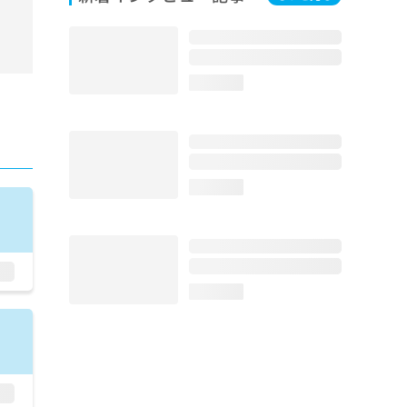
膀
前
／
術
／
loading...
／
尿
状
化
悪
loading...
術
手
機
テ
経
loading...
疾
児
）
／
専
ジ