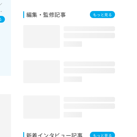
床
／
思
／
編集・監修記事
もっと見る
害、
科
る
体再
医
療
門
／
舌
loading...
頭
フ
性
管
虫
道
loading...
性
性
手
術
こ
loading...
／
膜
／
新着インタビュー記事
もっと見る