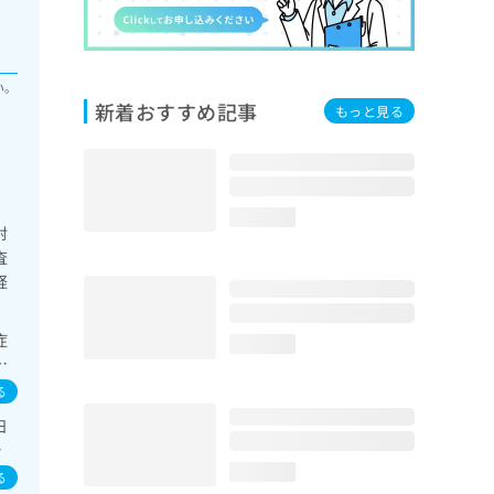
い。
新着おすすめ記事
もっと見る
科
loading...
射
査
経
症
loading...
・
期
る
溶
日
こ
犬
る
loading...
瘍
る