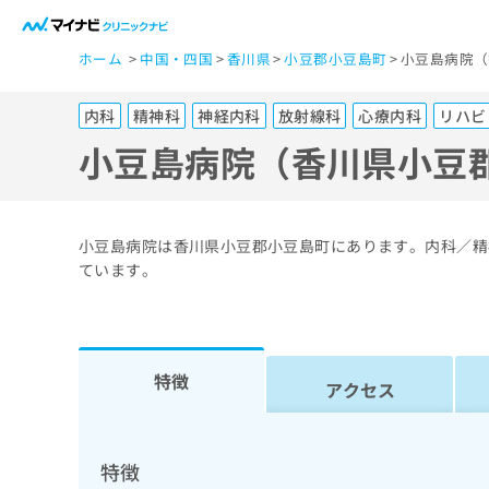
一
ホーム
中国・四国
香川県
小豆郡小豆島町
小豆島病院（
般
ユ
内科
精神科
神経内科
放射線科
心療内科
リハビ
ー
ザ
小豆島病院（香川県小豆
ー
の
方
小豆島病院は香川県小豆郡小豆島町にあります。内科／精
は
ています。
こ
ち
ら
特徴
アクセス
医
マ
療
イ
ナ
関
特徴
ビ