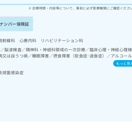
診療時間・内容等について、事前に必ず医療機関にご確認くださ
ナンバー保険証
放射線科 心療内科 リハビリテーション科
療／脳波検査／精神科・神経科領域の一次診療／臨床心理・神経心理
病又は躁うつ病／睡眠障害／摂食障害（拒食症･過食症）／アルコー
性障害（強迫性障害、不安障害、パニック障害等）／認知症／心的外
もっと見
）／発達障害（自閉症、学習障害等）／内分泌機能検査／インスリン療
炎球菌感染症