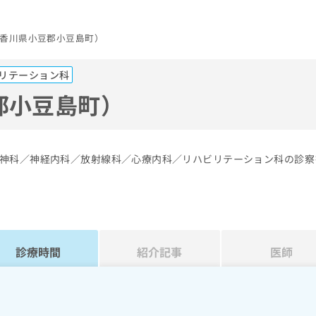
香川県小豆郡小豆島町）
リテーション科
郡小豆島町）
神科／神経内科／放射線科／心療内科／リハビリテーション科の診察
診療時間
紹介記事
医師