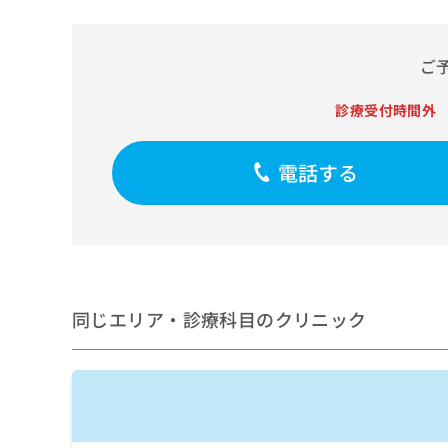
せ
こち
ち
らは
は
マイ
こ
ら
ナビ
ご
ち
クリ
ら
ニッ
クナ
診療受付時間外
広
ビサ
広
資
イト
告
告
への
料
出
電話する
出
お問
の
稿
合せ
稿
ご
の
フォ
の
請
お
ーム
お
求
問
とな
問
りま
は
い
い
す。
こ
合
合
クリ
ち
わ
ニッ
わ
同じエリア・診療科目のクリニック
ら
せ
クの
せ
は
予
は
約・
こ
こ
無
症状
ち
ち
のご
料
ら
相談
ら
情
など
報
はで