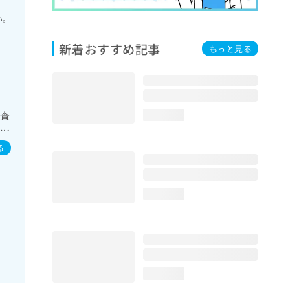
い。
新着おすすめ記事
もっと見る
検査
loading...
ル依
傷
る
法／
loading...
loading...