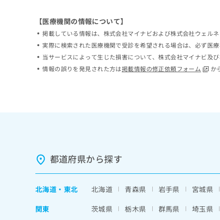
ち
み
ら
は
【医療機関の情報について】
こ
掲載している情報は、株式会社マイナビおよび株式会社ウェルネ
ち
そ
実際に検索された医療機関で受診を希望される場合は、必ず医療
ら
の
当サービスによって生じた損害について、株式会社マイナビ及び
他
情報の誤りを発見された方は
掲載情報の修正依頼フォーム
か
の
お
問
い
合
わ
せ
は
こ
都道府県から探す
ち
ら
北海道
・
東北
北海道
青森県
岩手県
宮城県
関東
茨城県
栃木県
群馬県
埼玉県