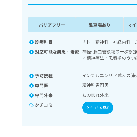
係
ク
者
リ
の
ニ
ッ
方
バリアフリー
駐車場あり
マイ
ク
は
ナ
こ
ビ
診療科目
内科 精神科 神経内科 
ち
に
神経･脳血管領域の一次診
対応可能な疾患・治療
関
ら
／精神療法／思春期のうつ
す
存症／薬物依存症／神経症
る
後ストレス障害（PTSD
お
広
インフルエンザ／成人の肺
予防接種
がんに伴う精神症状のケア
広
問
告
告
い
精神科専門医
専門医
出
代
合
もの忘れ外来
専門外来
稿
わ
理
の
せ
クチコミ
店
お
クチコミを見る
は
の
問
こ
い
方
ち
合
ら
は
わ
こ