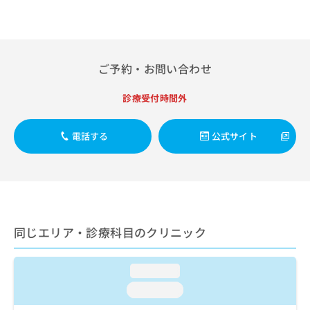
ご了
リハビリテーション／呼吸器リハビリテーション／麻酔科標
ら
み
承く
榜医による麻酔（麻酔管理）／全身麻酔／脊椎麻酔／神経ブ
は
ださ
ロック／医療用麻薬によるがん疼痛治療／ＭＲＩ撮影／CT撮
こ
無
い。
影／漢方薬の処方／鍼灸治療／外来における化学療法／在宅
ち
料
における看取り
ら
情
ご予約・お問い合わせ
報
拡
掲
診療受付時間外
充
載
の
情
お
報
電話する
公式サイト
申
の
し
修
込
正
み
は
は
こ
こ
ち
同じエリア・診療科目のクリニック
ち
ら
ら
そ
loading...
の
loading...
他
の