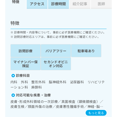
特徴
ッ
は
アクセス
診療時間
紹介記事
医師
ク
こ
ナ
ち
ビ
ら
特徴
に
関
広
診療時間・内容等について、事前に必ず医療機関にご確認ください。
す
広
訪問診療対応エリアは、事前に必ず医療機関にご確認ください。
告
る
告
代
お
出
理
問
稿
訪問診療
バリアフリー
駐車場あり
店
い
の
合
の
お
マイナンバー保
セカンドオピニ
わ
険証
オン対応
方
問
せ
い
は
診療科目
は
合
こ
こ
わ
内科 外科 整形外科 脳神経外科 泌尿器科 リハビリテ
ち
ち
せ
ーション科 麻酔科
ら
ら
は
対応可能な疾患・治療
こ
こち
皮膚･形成外科領域の一次診療／真菌検査（顕微鏡検査）／
ち
広
らは
皮膚生検／顔面外傷の治療／皮膚悪性腫瘍手術／神経･脳血
広
ら
告
マイ
管領域の一次診療／脳波検査／抗血栓療法／終夜睡眠ポリグ
もっと見る
告
出
ナビ
ラフィー／禁煙指導（ニコチン依存症管理）／認知症／呼吸