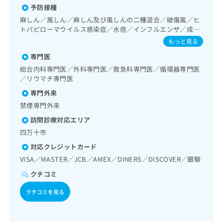
出
稿
クリ
資
予防接種
器領域の一次診療／肺悪性腫瘍摘出術／胸腔鏡下肺悪性腫瘍
稿
ニッ
の
料
摘出術／肺悪性腫瘍化学療法／在宅持続陽圧呼吸療法（睡眠
麻しん／風しん／麻しん及び風しんの二種混合／破傷風／ヒ
クナ
の
お
の
時無呼吸症候群治療）／在宅酸素療法／消化器系領域の一次
トパピローマウイルス感染症／水痘／インフルエンザ／成人
ビサ
お
問
ご
診療／上部消化管内視鏡検査／上部消化管内視鏡的切除術／
イト
の肺炎球菌感染症／おたふくかぜ／B型肝炎／狂犬病
もっと見る
問
い
請
下部消化管内視鏡検査／下部消化管内視鏡的切除術／虫垂切
への
い
合
お問
求
除術（ただし、乳幼児に係るものを除く）／食道悪性腫瘍手
専門医
合
合せ
わ
術／食道悪性腫瘍化学療法／胃悪性腫瘍手術／胃悪性腫瘍化
は
総合内科専門医／外科専門医／救急科専門医／循環器専門医
フォ
わ
せ
学療法／大腸悪性腫瘍手術／大腸悪性腫瘍化学療法／人工肛
こ
／リウマチ専門医
ーム
せ
は
門の管理／肝･胆道・膵臓領域の一次診療／肝生検／肝悪性
ち
とな
は
専門外来
腫瘍化学療法／胆道悪性腫瘍手術／胆道悪性腫瘍化学療法／
こ
ら
りま
こ
開腹による胆石症手術／腹腔鏡下胆石症手術／経皮経肝的胆
ち
禁煙専門外来
す。
ち
道ドレナージ／膵悪性腫瘍化学療法／循環器系領域の一次診
ら
クリ
無
訪問診療対応エリア
療／ホルター型心電図検査／下肢静脈瘤手術／ペースメーカ
ら
ニッ
料
クの
ー管理／腎･泌尿器系領域の一次診療／血液透析／尿失禁の
四万十市
資
情
予
治療／乳腺領域の一次診療／乳腺悪性腫瘍手術／乳腺悪性腫
料
対応クレジットカード
報
約・
瘍化学療法／内分泌･代謝･栄養領域の一次診療／内分泌機能
の
症状
拡
VISA／MASTER／JCB／AMEX／DINERS／DISCOVER／銀聯
検査／インスリン療法／糖尿病患者教育（食事療法、運動療
のご
ご
充
法、自己血糖測定）／糖尿病による合併症に対する継続的な
相談
クチコミ
請
の
管理及び指導／甲状腺腫瘍手術／血液・免疫系領域の一次診
など
求
お
療／骨髄生検／リンパ節生検／リンパ組織悪性腫瘍化学療法
はで
クチコミを見る
は
／筋・骨格系及び外傷領域の一次診療／手の外科手術／アキ
申
きま
こ
レス腱断裂手術（筋・腱手術）／骨折観血的手術／義肢装具
せん
し
ので
ち
の作成及び評価／脳血管疾患等リハビリテーション／運動器
込