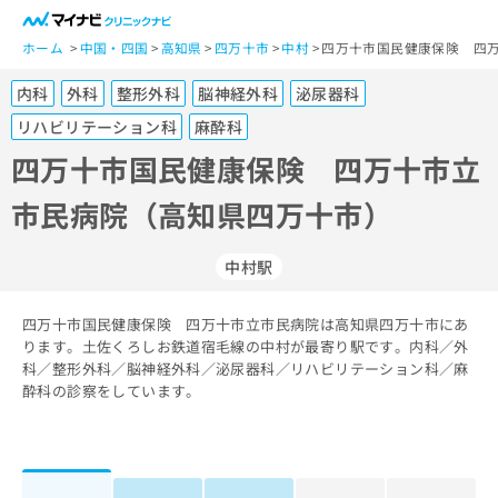
一
般
ホーム
中国・四国
高知県
四万十市
中村
四万十市国民健康保険 四万
ユ
内科
外科
整形外科
脳神経外科
泌尿器科
ー
ザ
リハビリテーション科
麻酔科
ー
四万十市国民健康保険 四万十市立
の
方
市民病院（高知県四万十市）
は
こ
中村駅
ち
ら
四万十市国民健康保険 四万十市立市民病院は高知県四万十市にあ
医
ります。土佐くろしお鉄道宿毛線の中村が最寄り駅です。内科／外
マ
療
科／整形外科／脳神経外科／泌尿器科／リハビリテーション科／麻
イ
関
酔科の診察をしています。
ナ
係
ビ
者
ク
の
リ
方
ニ