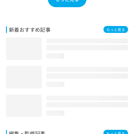
お
問
い
合
わ
新着おすすめ記事
もっと見る
せ
は
こ
ち
loading...
ら
loading...
loading...
編集・監修記事
もっと見る