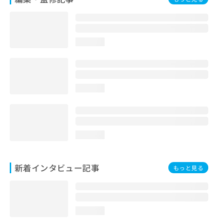
loading...
loading...
loading...
新着インタビュー記事
もっと見る
loading...