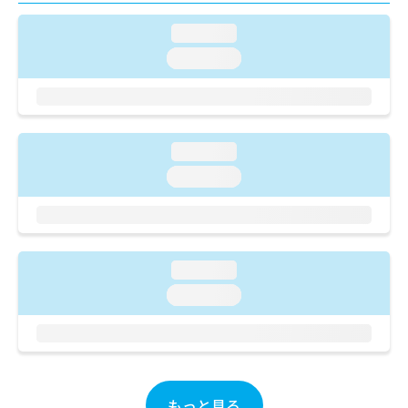
ご了
ら
み
承く
は
loading...
ださ
こ
無
い。
loading...
ち
料
ら
情
報
拡
掲
充
載
loading...
の
情
お
loading...
報
申
の
し
修
込
正
み
は
は
こ
loading...
こ
ち
loading...
ち
ら
ら
そ
の
他
の
もっと見る