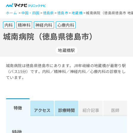
一
般
ホーム
中国・四国
徳島県
徳島市
地蔵橋
城南病院（徳島県徳島市 地
ユ
内科
精神科
神経内科
心療内科
ー
ザ
城南病院（徳島県徳島市）
ー
の
地蔵橋駅
方
は
こ
城南病院は徳島県徳島市にあります。JR牟岐線の地蔵橋が最寄り駅
（バス15分）です。内科／精神科／神経内科／心療内科の診察をし
ち
ています。
ら
医
マ
療
イ
関
ナ
特徴
アクセス
診療時間
紹介記事
医師
係
ビ
者
ク
の
リ
方
ニ
特徴