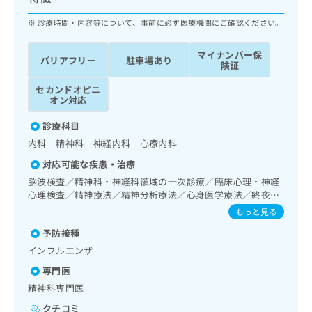
ッ
は
ク
診療時間・内容等について、事前に必ず医療機関にご確認ください。
こ
ナ
ち
ビ
ら
マイナンバー保
バリアフリー
駐車場あり
に
険証
関
広
セカンドオピニ
す
広
告
オン対応
る
告
代
お
出
診療科目
理
問
稿
内科 精神科 神経内科 心療内科
店
い
の
合
の
お
対応可能な疾患・治療
わ
方
問
脳波検査／精神科・神経科領域の一次診療／臨床心理・神経
せ
い
は
心理検査／精神療法／精神分析療法／心身医学療法／終夜睡
は
合
こ
眠ポリグラフィー／禁煙指導（ニコチン依存症管理）／思春
もっと見る
こ
わ
期のうつ病又は躁うつ病／睡眠障害／摂食障害（拒食症･過
ち
ち
せ
予防接種
食症）／アルコール依存症／薬物依存症／神経症性障害（強
ら
ら
は
迫性障害、不安障害、パニック障害等）／認知症／心的外傷
インフルエンザ
こ
後ストレス障害（PTSD）／発達障害（自閉症、学習障害
こち
専門医
ち
等）／精神科ショート・ケア／精神科デイ・ケア／運動器リ
広
らは
ハビリテーション／CT撮影
広
ら
精神科専門医
告
マイ
告
出
ナビ
クチコミ