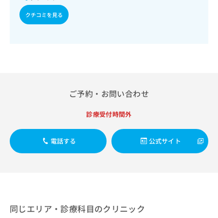
出
稿
クリ
資
稿
ニッ
の
クチコミを見る
料
クナ
の
お
の
ビサ
お
問
ご
イト
問
い
請
への
い
合
お問
求
合
合せ
わ
は
フォ
わ
せ
こ
ーム
せ
は
ち
とな
は
こ
ご予約・お問い合わせ
ら
りま
こ
ち
す。
ち
ら
クリ
診療受付時間外
無
ら
ニッ
料
クの
資
情
予
電話する
公式サイト
料
報
約・
の
症状
拡
のご
ご
充
相談
請
の
など
求
お
はで
は
申
きま
こ
せん
し
同じエリア・診療科目のクリニック
ので
ち
込